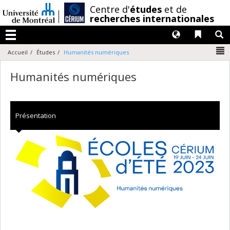
Passer
/
Centre d'
études
et de
au
recherches internationales
contenu
Langues
Liens 
R
Menu
N
Accueil
Études
Humanités numériques
Humanités numériques
Présentation