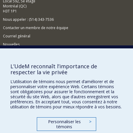
Local 592, 5e étage
Montréal (QC)
H3T 1P1
Nous appeler : (514) 343-7536
Contacter un membre de notre équipe
Courriel général
Nouvelles
Événements
Comment soutenir le CÉRIUM?
L’UdeM reconnaît l’importance de
respecter la vie privée
BESOIN D'AIDE?
L’utilisation de témoins nous permet d’améliorer et de
Plan du site
personnaliser votre expérience Web. Certains témoins
Signaler une erreur
sont obligatoires pour assurer le fonctionnement et la
sécurité du site Web, alors que d’autres enregistrent vos
Accessibilité
préférences. En acceptant tout, vous consentez à notre
utilisation de témoins pour mieux répondre à vos besoins.
FACULTÉ DES ARTS ET DES SCIENCES
Nos départements et écoles
Personnaliser les
>
témoins
Nos centres d'études