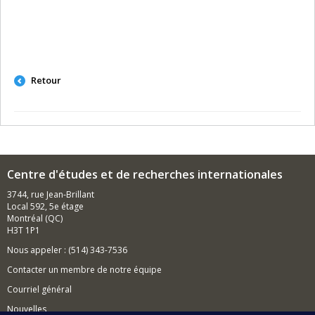
Retour
Centre d'études et de recherches internationales
3744, rue Jean-Brillant
Local 592, 5e étage
Montréal (QC)
H3T 1P1
Nous appeler : (514) 343-7536
Contacter un membre de notre équipe
Courriel général
Nouvelles