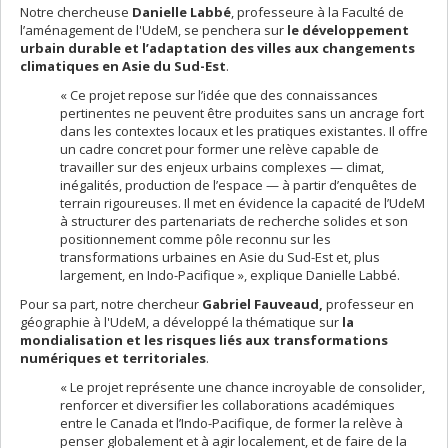
Notre chercheuse
Danielle Labbé
, professeure à la Faculté de
l’aménagement de l'UdeM, se penchera sur
le développement
urbain durable et l’adaptation des villes aux changements
climatiques en Asie du Sud-Est
.
« Ce projet repose sur l’idée que des connaissances
pertinentes ne peuvent être produites sans un ancrage fort
dans les contextes locaux et les pratiques existantes. Il offre
un cadre concret pour former une relève capable de
travailler sur des enjeux urbains complexes — climat,
inégalités, production de l’espace — à partir d’enquêtes de
terrain rigoureuses. Il met en évidence la capacité de l’UdeM
à structurer des partenariats de recherche solides et son
positionnement comme pôle reconnu sur les
transformations urbaines en Asie du Sud-Est et, plus
largement, en Indo-Pacifique », explique Danielle Labbé.
Pour sa part, notre chercheur
Gabriel Fauveaud,
professeur en
géographie à l'UdeM, a développé la thématique sur
la
mondialisation et les risques liés aux transformations
numériques et territoriales
.
« Le projet représente une chance incroyable de consolider,
renforcer et diversifier les collaborations académiques
entre le Canada et l’Indo-Pacifique, de former la relève à
penser globalement et à agir localement, et de faire de la