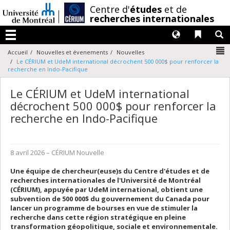
Passer
/
Centre d'
études
et de
au
recherches internationales
contenu
Langues
Liens 
R
Menu
N
Accueil
Nouvelles et évenements
Nouvelles
Le CÉRIUM et UdeM international décrochent 500 000$ pour renforcer la
recherche en Indo-Pacifique
Le CÉRIUM et UdeM international
décrochent 500 000$ pour renforcer la
recherche en Indo-Pacifique
8 avril 2026
– CÉRIUM
Nouvelle
Une équipe de chercheur(euse)s du Centre d'études et de
recherches internationales de l'Université de Montréal
(CÉRIUM), appuyée par UdeM international, obtient une
subvention de 500 000$ du gouvernement du Canada pour
lancer un programme de bourses en vue de stimuler la
recherche dans cette région stratégique en pleine
transformation géopolitique, sociale et environnementale.