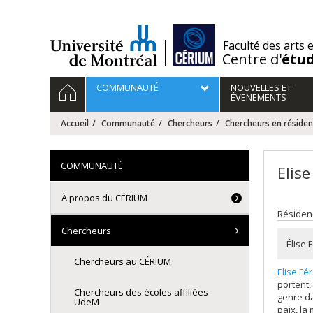
Passer
au
contenu
/
Faculté des arts 
Centre d'
étu
Navigation
ACCUEIL
COMMUNAUTÉ
NOUVELLES ET
principale
ÉVENEMENTS
Accueil
Communauté
Chercheurs
Chercheurs en réside
COMMUNAUTÉ
Elise
À propos du CÉRIUM
Résiden
Chercheurs
Élise
Chercheurs au CÉRIUM
Elise Fé
portent,
Chercheurs des écoles affiliées
genre da
UdeM
paix, la