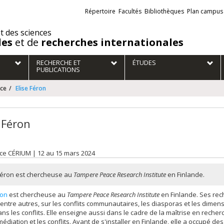
Liens
Répertoire
Facultés
Bibliothèques
Plan campus
externes
et des sciences
des
et de
recherches internationales
RECHERCHE ET
ÉTUDES
PUBLICATIONS
nce
Elise Féron
 Féron
ce CÉRIUM | 12 au 15 mars 2024
 Féron est chercheuse au
Tampere Peace Research Institute
en Finlande.
ron
est chercheuse au
Tampere Peace Research Institute
en Finlande. Ses re
 entre autres, sur les conflits communautaires, les diasporas et les dimen
ns les conflits. Elle enseigne aussi dans le cadre de la maîtrise en recher
 médiation et les conflits. Avant de s'installer en Finlande, elle a occupé de