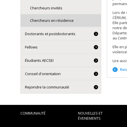
permanen
Chercheurs invités
Lors de 
CÉRIUM
Chercheurs en résidence
Elle par
notre di
Départem
Doctorants et postdoctorants
au
Centr
Elle en 
Fellows
violence
Étudiants AECSEI
Lire auss
Reto
Conseil d'orientation
Rejoindre la communauté
COMMUNAUTÉ
NOUVELLES ET
ÉVENEMENTS