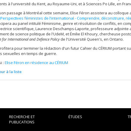
ts à l'université du Kent, au Royaume-Uni, et à Sciences Po Lille, en Fran
son passage à Montréal cette semaine, Elise Féron assistera au colloque
,
Perspectives féministes de l'international - Comprendre, déconstruire, ré
ticipera au panel intitulé Féminisme, genre et résolution de conflits, en co
rectrice scientifique, Laurence Deschamps-Laporte, professeure adjointe 
ent de science politique de l'UdeM, et Émilie El Khoury, chercheuse post
e for International and Defence Policy
de l'Université Queen's, en Ontario.
profitera pour terminer la rédaction d'un futur Cahier du CÉRIUM portant su
s sexuelles en temps de guerre.
i :
Elise Féron en résidence au CÉRIUM
ur à la liste
RECHERCHE ET
ÉTUDES
T
PUBLICATIONS