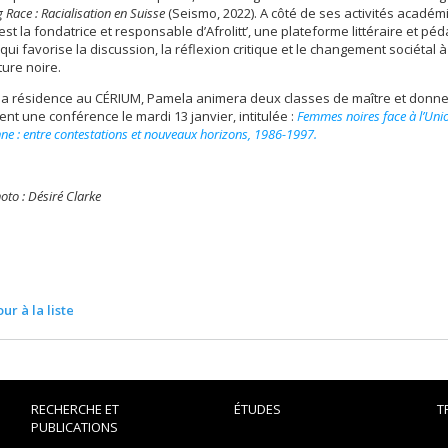
Race : Racialisation en Suisse
(Seismo, 2022). A côté de ses activités académ
st la fondatrice et responsable d’Afrolitt’, une plateforme littéraire et p
 qui favorise la discussion, la réflexion critique et le changement sociétal à
ature noire.
sa résidence au CÉRIUM, Pamela animera deux classes de maître et donn
t une conférence le mardi 13 janvier, intitulée :
Femmes noires face à l’Uni
ne : entre contestations et nouveaux horizons, 1986-1997.
oto : Désiré Clarke
ur à la liste
RECHERCHE ET
ÉTUDES
T
PUBLICATIONS