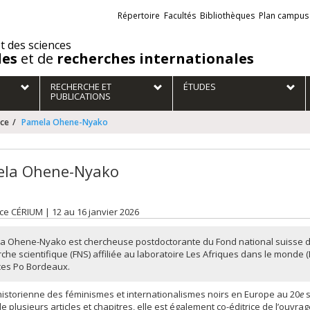
Liens
Répertoire
Facultés
Bibliothèques
Plan campus
externes
et des sciences
des
et de
recherches internationales
RECHERCHE ET
ÉTUDES
PUBLICATIONS
nce
Pamela Ohene-Nyako
la Ohene-Nyako
e CÉRIUM | 12 au 16 janvier 2026
a Ohene-Nyako est chercheuse postdoctorante du Fond national suisse d
che scientifique (FNS) affiliée au laboratoire Les Afriques dans le monde 
ces Po Bordeaux.
 historienne des féminismes et internationalismes noirs en Europe au 20
e
s
de plusieurs articles et chapitres, elle est également co-éditrice de l’ouvra