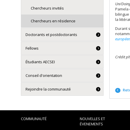
Un/Doing 
Chercheurs invités
Pamela e
bilingue
la littér
Chercheurs en résidence
Durant 
notammen
Doctorants et postdoctorants
européen
Fellows
Crédit ph
Étudiants AECSEI
Conseil d'orientation
Rejoindre la communauté
Reto
COMMUNAUTÉ
NOUVELLES ET
ÉVENEMENTS