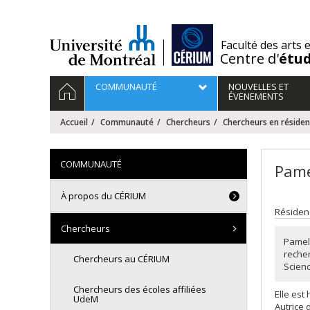
Passer
au
contenu
/
Faculté des arts 
Centre d'
étu
Navigation
ACCUEIL
COMMUNAUTÉ
NOUVELLES ET
principale
ÉVENEMENTS
Accueil
Communauté
Chercheurs
Chercheurs en réside
COMMUNAUTÉ
Pame
À propos du CÉRIUM
Résidenc
Chercheurs
Pamel
recher
Chercheurs au CÉRIUM
Scien
Chercheurs des écoles affiliées
Elle est
UdeM
Autrice 