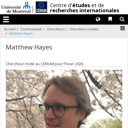
Passer
/
Centre d'
études
et de
au
recherches internationales
contenu
Langues
Liens 
R
Menu
N
Accueil
Communauté
Chercheurs
Chercheurs invités
Matthew Hayes
Matthew Hayes
Chercheur invité au CÉRIUM pour l'hiver 2026