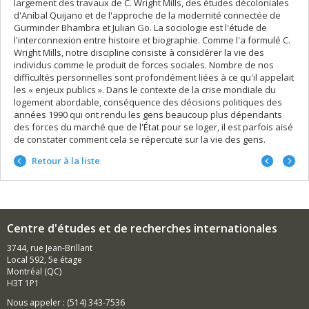
largement des travaux de C. Wright Mills, des études décoloniales
d'Aníbal Quijano et de l'approche de la modernité connectée de
Gurminder Bhambra et Julian Go. La sociologie est l'étude de
l'interconnexion entre histoire et biographie. Comme l'a formulé C.
Wright Mills, notre discipline consiste à considérer la vie des
individus comme le produit de forces sociales. Nombre de nos
difficultés personnelles sont profondément liées à ce qu'il appelait
les « enjeux publics ». Dans le contexte de la crise mondiale du
logement abordable, conséquence des décisions politiques des
années 1990 qui ont rendu les gens beaucoup plus dépendants
des forces du marché que de l'État pour se loger, il est parfois aisé
de constater comment cela se répercute sur la vie des gens.
Portrait
Portrai
Retour à la liste
précéd
suivan
Centre d'études et de recherches internationales
3744, rue Jean-Brillant
Local 592, 5e étage
Montréal (QC)
H3T 1P1
Nous appeler : (514) 343-7536