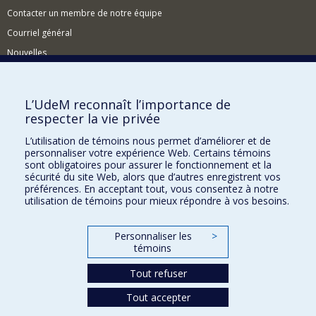
Contacter un membre de notre équipe
Courriel général
Nouvelles
Événements
Comment soutenir le CÉRIUM?
L’UdeM reconnaît l’importance de
respecter la vie privée
BESOIN D'AIDE?
L’utilisation de témoins nous permet d’améliorer et de
Plan du site
personnaliser votre expérience Web. Certains témoins
Signaler une erreur
sont obligatoires pour assurer le fonctionnement et la
sécurité du site Web, alors que d’autres enregistrent vos
Accessibilité
préférences. En acceptant tout, vous consentez à notre
utilisation de témoins pour mieux répondre à vos besoins.
FACULTÉ DES ARTS ET DES SCIENCES
Nos départements et écoles
Personnaliser les
>
témoins
Nos centres d'études
Tout refuser
Nos programmes et cours
Tout accepter