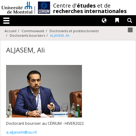
Passer
/
Centre d'
études
et de
au
recherches internationales
contenu
Langues
Liens 
R
Menu
N
Accueil
Communauté
Doctorants et postdoctorants
Doctorants boursiers
ALJASEM, Ali
ALJASEM, Ali
Doctorant boursier au CÉRIUM - HIVER2022
a.aljasem@uu.nl