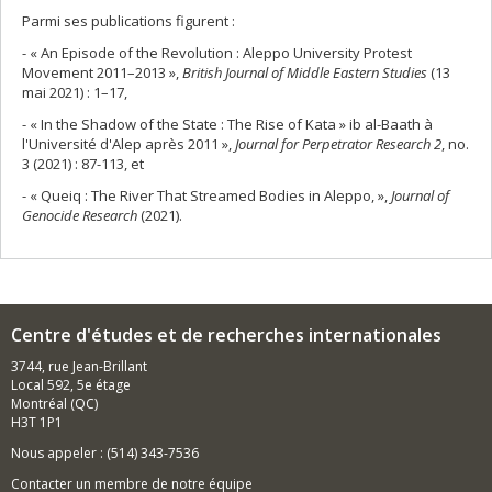
Parmi ses publications figurent :
- « An Episode of the Revolution : Aleppo University Protest
Movement 2011–2013 »,
British Journal of Middle Eastern Studies
(13
mai 2021) : 1–17,
- « In the Shadow of the State : The Rise of Kata » ib al-Baath à
l'Université d'Alep après 2011 »,
Journal for Perpetrator Research 2
, no.
3 (2021) : 87-113, et
- « Queiq : The River That Streamed Bodies in Aleppo, »,
Journal of
Genocide Research
(2021).
Centre d'études et de recherches internationales
3744, rue Jean-Brillant
Local 592, 5e étage
Montréal (QC)
H3T 1P1
Nous appeler : (514) 343-7536
Contacter un membre de notre équipe