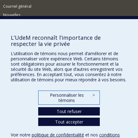
Courriel général
Nouvelles
Événements
Comment soutenir le CÉRIUM?
L’UdeM reconnaît l’importance de
respecter la vie privée
BESOIN D'AIDE?
L’utilisation de témoins nous permet d’améliorer et de
Plan du site
personnaliser votre expérience Web. Certains témoins
Signaler une erreur
sont obligatoires pour assurer le fonctionnement et la
sécurité du site Web, alors que d’autres enregistrent vos
Accessibilité
préférences. En acceptant tout, vous consentez à notre
utilisation de témoins pour mieux répondre à vos besoins.
FACULTÉ DES ARTS ET DES SCIENCES
Nos départements et écoles
Personnaliser les
>
témoins
Nos centres d'études
Tout refuser
Nos programmes et cours
Tout accepter
Confidentialité
Voir notre
politique de confidentialité
et nos
conditions