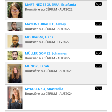
MARTINEZ ESGUERRA
,
Estefania
estefania.
Boursière au CÉRIUM - AUT2022
MAYER-THIBAULT
,
Ashley
a.mayerthi
Boursier au CÉRIUM - AUT2022
MOUKAGNI
,
Hans
hmoukagni
Boursier au CÉRIUM - HIV2022
MÜLLER GOMEZ
,
Johannes
johannes.
Boursier au CÉRIUM - AUT2022
MUNOZ
,
Sarah
sarah.mun
Boursière au CÉRIUM - AUT2023
MYKOLENKO
,
Anastasiia
anastasii
Boursière au CÉRIUM - AUT2024