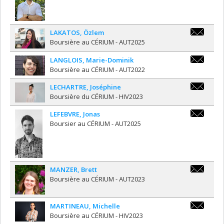
LAKATOS
,
Özlem
Ozlem.Lak
Boursière au CÉRIUM - AUT2025
LANGLOIS
,
Marie-Dominik
mlang089@
Boursière au CÉRIUM - AUT2022
LECHARTRE
,
Joséphine
jlechart@n
Boursière du CÉRIUM - HIV2023
LEFEBVRE
,
Jonas
jonas.lefe
Boursier au CÉRIUM - AUT2025
MANZER
,
Brett
brett.manz
Boursière au CÉRIUM - AUT2023
MARTINEAU
,
Michelle
michelle.e
Boursière au CÉRIUM - HIV2023