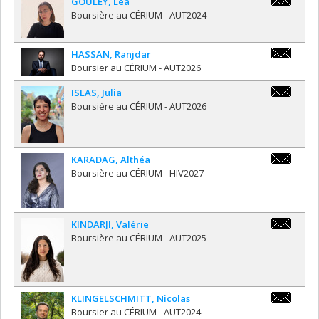
GOULEY
,
Léa
lea.gouley
Boursière au CÉRIUM - AUT2024
amu.fr
HASSAN
,
Ranjdar
ranjdar.m
Boursier au CÉRIUM - AUT2026
ISLAS
,
Julia
julia.isla
Boursière au CÉRIUM - AUT2026
KARADAG
,
Althéa
althea.kar
Boursière au CÉRIUM - HIV2027
KINDARJI
,
Valérie
valerie.ki
Boursière au CÉRIUM - AUT2025
KLINGELSCHMITT
,
Nicolas
klingelsch
Boursier au CÉRIUM - AUT2024