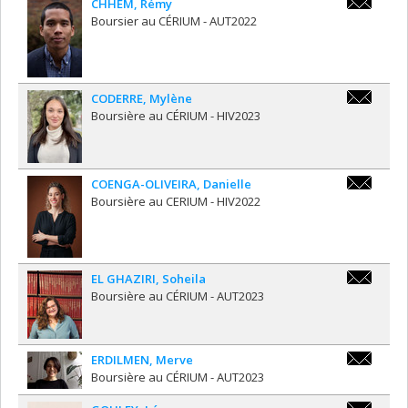
CHHEM
,
Rémy
rchhe051@
Boursier au CÉRIUM - AUT2022
CODERRE
,
Mylène
mcode103@
Boursière au CÉRIUM - HIV2023
COENGA-OLIVEIRA
,
Danielle
coenga_oli
Boursière au CERIUM - HIV2022
EL GHAZIRI
,
Soheila
soheila.el
Boursière au CÉRIUM - AUT2023
ERDILMEN
,
Merve
merve.erdi
Boursière au CÉRIUM - AUT2023