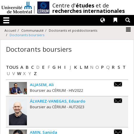
Passer
/
Centre d'
études
et de
au
recherches internationales
contenu
Langues
Liens 
R
Menu
N
Accueil
Communauté
Doctorants et postdoctorants
Doctorants boursiers
Doctorants boursiers
TOUS
A
B
C
D
E
F
G
H
I
J
K
L
M
N
O
P
Q
R
S
T
U
V
W
X
Y
Z
ALJASEM
,
Ali
a.aljasem@
Boursier au CÉRIUM - HIV2022
ÁLVAREZ-VANEGAS
,
Eduardo
eduardo.al
Boursier au CÉRIUM - AUT2023
vanegas@y
AMIN
,
Sanjida