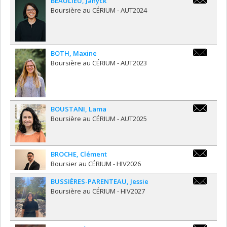
BEAULIEU
,
Janyck
jbeau215@
Boursière au CÉRIUM - AUT2024
BOTH
,
Maxine
Maxine.BO
Boursière au CÉRIUM - AUT2023
BOUSTANI
,
Lama
lama.bous
Boursière au CÉRIUM - AUT2025
BROCHE
,
Clément
broche.cl
Boursier au CÉRIUM - HIV2026
BUSSIÈRES-PARENTEAU
,
Jessie
jessie.buss
Boursière au CÉRIUM - HIV2027
parenteau