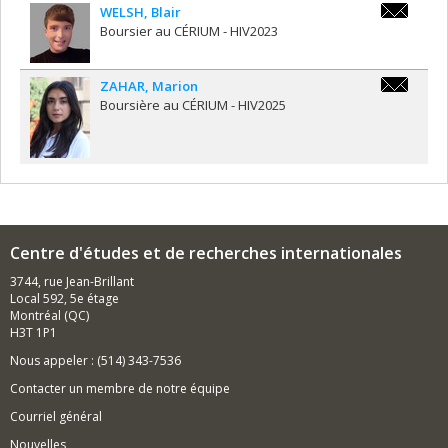
WELSH
,
Blair
blair.wels
Boursier au CÉRIUM - HIV2023
ZAHAR
,
Marion
marion.za
Boursière au CÉRIUM - HIV2025
Centre d'études et de recherches internationales
3744, rue Jean-Brillant
Local 592, 5e étage
Montréal (QC)
H3T 1P1
Nous appeler : (514) 343-7536
Contacter un membre de notre équipe
Courriel général
Nouvelles