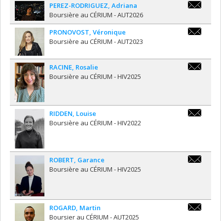
PEREZ-RODRIGUEZ
,
Adriana
am.perez@m
Boursière au CÉRIUM - AUT2026
PRONOVOST
,
Véronique
pronovost
Boursière au CÉRIUM - AUT2023
RACINE
,
Rosalie
rosalie.ra
Boursière au CÉRIUM - HIV2025
RIDDEN
,
Louise
lor17@aber
Boursière au CÉRIUM - HIV2022
ROBERT
,
Garance
garance.r
Boursière au CÉRIUM - HIV2025
ROGARD
,
Martin
mr14783@br
Boursier au CÉRIUM - AUT2025