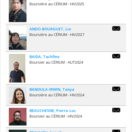
sanjida.am
Boursière au CÉRIUM - HIV2025
ANDO-BOURGUET
,
Lio
lio.ando-
Boursière au CÉRIUM - HIV2027
bourguet@
paris.fr
BAIDA
,
Tachfine
tachfine.b
Boursier au CÉRIUM - AUT2024
BANDULA-IRWIN
,
Tanya
tbandulai
Boursière au CÉRIUM - HIV2024
BEAUCHESNE
,
Pierre-Luc
pierre-
Boursier au CÉRIUM - HIV2024
luc.beauc