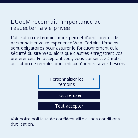
Événements
Comment soutenir le CÉRIUM?
L’UdeM reconnaît l’importance de
respecter la vie privée
BESOIN D'AIDE?
L’utilisation de témoins nous permet d’améliorer et de
Plan du site
personnaliser votre expérience Web. Certains témoins
Signaler une erreur
sont obligatoires pour assurer le fonctionnement et la
sécurité du site Web, alors que d’autres enregistrent vos
Accessibilité
préférences. En acceptant tout, vous consentez à notre
utilisation de témoins pour mieux répondre à vos besoins.
FACULTÉ DES ARTS ET DES SCIENCES
Nos départements et écoles
Personnaliser les
>
témoins
Nos centres d'études
Tout refuser
Nos programmes et cours
Tout accepter
Confidentialité
Voir notre
politique de confidentialité
et nos
conditions
Conditions d’utilisation
d’utilisation
.
Paramètres des témoins
Université de