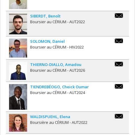
SIBERDT
,
Benoît
benoit.sibe
Boursier au CÉRIUM - AUT2022
SOLOMON
,
Daniel
daniel.so
Boursier au CÉRIUM - HIV2022
THIERNO-DIALLO
,
Amadou
amadou.thi
Boursier au CÉRIUM - AUT2026
TIENDREBÉOGO
,
Cheick Oumar
cheick.ou
Boursier au CÉRIUM - AUT2024
WALDISPUEHL
,
Elena
elena.wal
Boursière au CÉRIUM - AUT2022