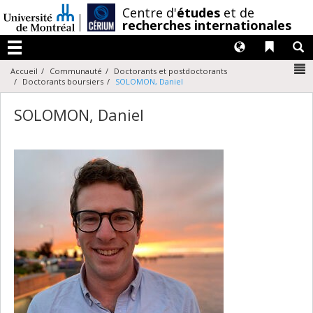
Passer
/
Centre d'
études
et de
au
recherches internationales
contenu
Langues
Liens 
R
Menu
N
Accueil
Communauté
Doctorants et postdoctorants
Doctorants boursiers
SOLOMON, Daniel
SOLOMON, Daniel