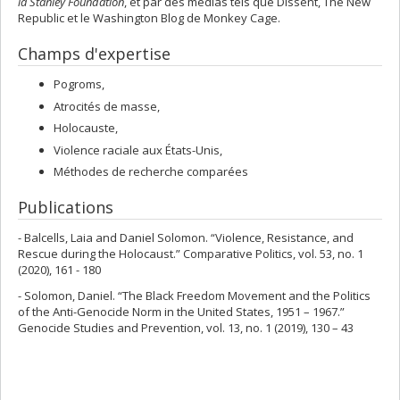
la Stanley Foundation
, et par des médias tels que Dissent, The New
Republic et le Washington Blog de Monkey Cage.
Champs d'expertise
Pogroms,
Atrocités de masse,
Holocauste,
Violence raciale aux États-Unis,
Méthodes de recherche comparées
Publications
- Balcells, Laia and Daniel Solomon. “Violence, Resistance, and
Rescue during the Holocaust.” Comparative Politics, vol. 53, no. 1
(2020), 161 - 180
- Solomon, Daniel. “The Black Freedom Movement and the Politics
of the Anti-Genocide Norm in the United States, 1951 – 1967.”
Genocide Studies and Prevention, vol. 13, no. 1 (2019), 130 – 43