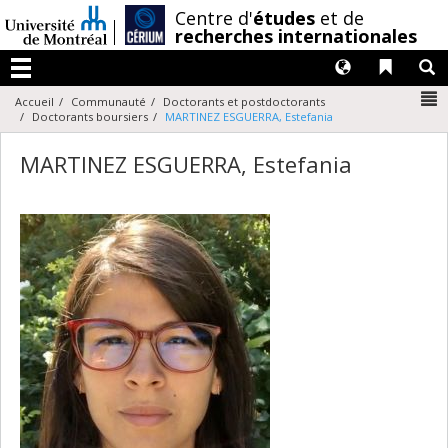
Passer
/
Centre d'
études
et de
au
recherches internationales
contenu
Langues
Liens 
R
Menu
N
Accueil
Communauté
Doctorants et postdoctorants
Doctorants boursiers
MARTINEZ ESGUERRA, Estefania
MARTINEZ ESGUERRA, Estefania