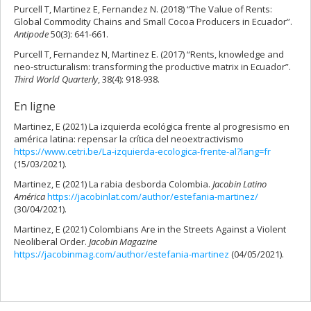
Purcell T, Martinez E, Fernandez N. (2018) “The Value of Rents:
Global Commodity Chains and Small Cocoa Producers in Ecuador”.
Antipode
50(3): 641-661.
Purcell T, Fernandez N, Martinez E. (2017) “Rents, knowledge and
neo-structuralism: transforming the productive matrix in Ecuador”.
Third World Quarterly
, 38(4): 918-938.
En ligne
Martinez, E (2021) La izquierda ecológica frente al progresismo en
américa latina: repensar la crítica del neoextractivismo
https://www.cetri.be/La-izquierda-ecologica-frente-al?lang=fr
(15/03/2021).
Martinez, E (2021) La rabia desborda Colombia.
Jacobin Latino
América
https://jacobinlat.com/author/estefania-martinez/
(30/04/2021).
Martinez, E (2021) Colombians Are in the Streets Against a Violent
Neoliberal Order.
Jacobin Magazine
https://jacobinmag.com/author/estefania-martinez
(04/05/2021).