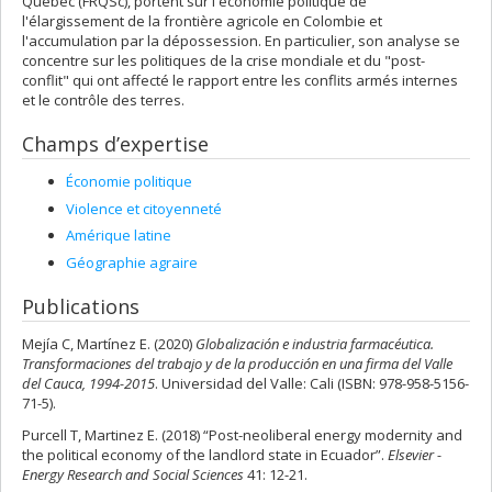
Québec (FRQSc), portent sur l'économie politique de
l'élargissement de la frontière agricole en Colombie et
l'accumulation par la dépossession. En particulier, son analyse se
concentre sur les politiques de la crise mondiale et du "post-
conflit" qui ont affecté le rapport entre les conflits armés internes
et le contrôle des terres.
Champs d’expertise
Économie politique
Violence et citoyenneté
Amérique latine
Géographie agraire
Publications
Mejía C, Martínez E. (2020)
Globalización e industria farmacéutica.
Transformaciones del trabajo y de la producción en una firma del Valle
del Cauca, 1994-2015
. Universidad del Valle: Cali (ISBN: 978-958-5156-
71-5).
Purcell T, Martinez E. (2018) “Post-neoliberal energy modernity and
the political economy of the landlord state in Ecuador”.
Elsevier -
Energy Research and Social Sciences
41: 12-21.