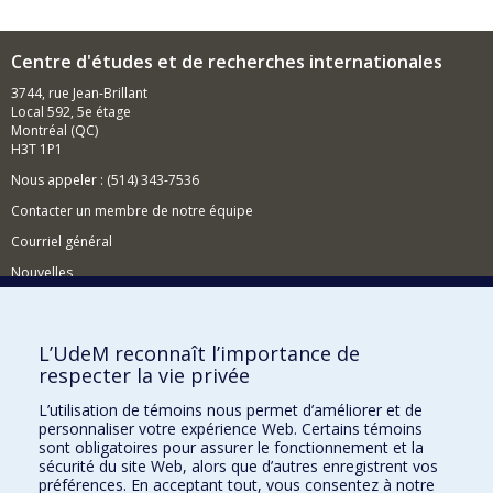
Centre d'études et de recherches internationales
3744, rue Jean-Brillant
Local 592, 5e étage
Montréal (QC)
H3T 1P1
Nous appeler : (514) 343-7536
Contacter un membre de notre équipe
Courriel général
Nouvelles
Événements
Comment soutenir le CÉRIUM?
L’UdeM reconnaît l’importance de
respecter la vie privée
BESOIN D'AIDE?
L’utilisation de témoins nous permet d’améliorer et de
Plan du site
personnaliser votre expérience Web. Certains témoins
Signaler une erreur
sont obligatoires pour assurer le fonctionnement et la
sécurité du site Web, alors que d’autres enregistrent vos
Accessibilité
préférences. En acceptant tout, vous consentez à notre