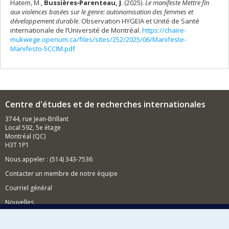
Hatem, M.,
Bussières‑Parenteau, J
. (2025).
Le manifeste Mettre fin
aux violences basées sur le genre: autonomisation des femmes et
développement durable
. Observation HYGEIA et Unité de Santé
internationale de l’Université de Montréal.
https://chaire-
mukwege.openum.ca/files/sites/252/2025/06/Manifeste-
Manifesto-5CCIM.pdf
Centre d'études et de recherches internationales
3744, rue Jean-Brillant
Local 592, 5e étage
Montréal (QC)
H3T 1P1
Nous appeler : (514) 343-7536
Contacter un membre de notre équipe
Courriel général
Nouvelles
Événements