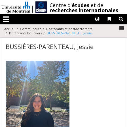
Passer
/
Centre d'
études
et de
au
recherches internationales
contenu
Langues
Liens 
R
Menu
N
Accueil
Communauté
Doctorants et postdoctorants
Doctorants boursiers
BUSSIÈRES-PARENTEAU, Jessie
BUSSIÈRES-PARENTEAU, Jessie