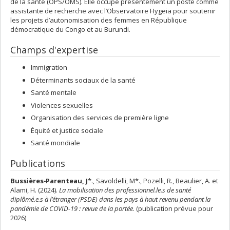
de la santé (OPS/OMS). Elle occupe présentement un poste comme
assistante de recherche avec l’Observatoire Hygeia pour soutenir
les projets d’autonomisation des femmes en République
démocratique du Congo et au Burundi.
Champs d'expertise
Immigration
Déterminants sociaux de la santé
Santé mentale
Violences sexuelles
Organisation des services de première ligne
Équité et justice sociale
Santé mondiale
Publications
Bussières‑Parenteau, J
*., Savoldelli, M*., Pozelli, R., Beaulier, A. et
Alami, H. (2024).
La mobilisation des professionnel.le.s de santé
diplômé.e.s à l’étranger (PSDE) dans les pays à haut revenu pendant la
pandémie de COVID-19 : revue de la portée
. (publication prévue pour
2026)