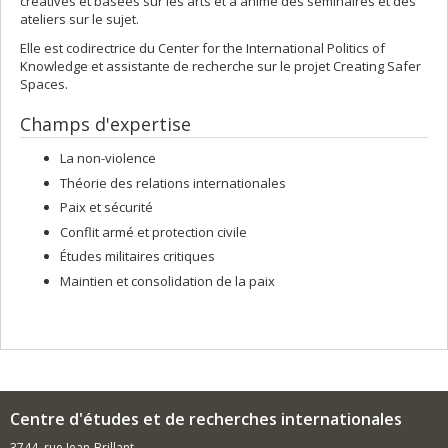
créatives et basées sur les arts et a animé des séminaires et des
ateliers sur le sujet.
Elle est codirectrice du Center for the International Politics of
Knowledge et assistante de recherche sur le projet Creating Safer
Spaces.
Champs d'expertise
La non-violence
Théorie des relations internationales
Paix et sécurité
Conflit armé et protection civile
Études militaires critiques
Maintien et consolidation de la paix
Centre d'études et de recherches internationales
3744, rue Jean-Brillant