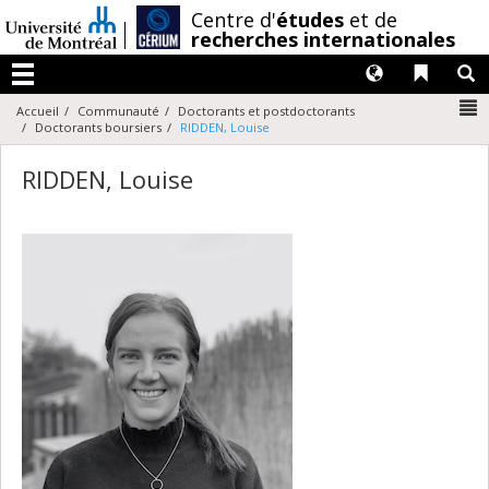
Passer
/
Centre d'
études
et de
au
recherches internationales
contenu
Langues
Liens 
R
Menu
N
Accueil
Communauté
Doctorants et postdoctorants
Doctorants boursiers
RIDDEN, Louise
RIDDEN, Louise