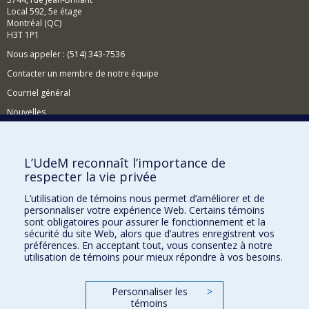
Local 592, 5e étage
Montréal (QC)
H3T 1P1
Nous appeler : (514) 343-7536
Contacter un membre de notre équipe
Courriel général
Nouvelles
Événements
Comment soutenir le CÉRIUM?
L’UdeM reconnaît l’importance de
respecter la vie privée
BESOIN D'AIDE?
L’utilisation de témoins nous permet d’améliorer et de
Plan du site
personnaliser votre expérience Web. Certains témoins
Signaler une erreur
sont obligatoires pour assurer le fonctionnement et la
sécurité du site Web, alors que d’autres enregistrent vos
Accessibilité
préférences. En acceptant tout, vous consentez à notre
utilisation de témoins pour mieux répondre à vos besoins.
FACULTÉ DES ARTS ET DES SCIENCES
Nos départements et écoles
Personnaliser les
>
témoins
Nos centres d'études