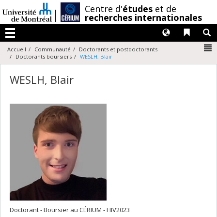
Passer
/
Centre d'
études
et de
au
recherches internationales
contenu
Langues
Liens 
R
Menu
N
Accueil
Communauté
Doctorants et postdoctorants
Doctorants boursiers
WESLH, Blair
WESLH, Blair
Doctorant - Boursier au CÉRIUM - HIV2023