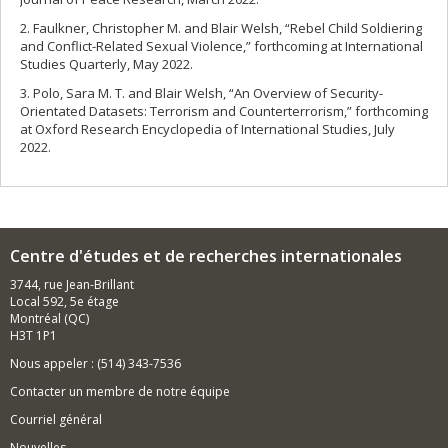
2. Faulkner, Christopher M. and Blair Welsh, “Rebel Child Soldiering
and Conflict-Related Sexual Violence,” forthcoming at International
Studies Quarterly, May 2022.
3. Polo, Sara M. T. and Blair Welsh, “An Overview of Security-
Orientated Datasets: Terrorism and Counterterrorism,” forthcoming
at Oxford Research Encyclopedia of International Studies, July
2022.
Centre d'études et de recherches internationales
3744, rue Jean-Brillant
Local 592, 5e étage
Montréal (QC)
H3T 1P1
Nous appeler : (514) 343-7536
Contacter un membre de notre équipe
Courriel général
Nouvelles