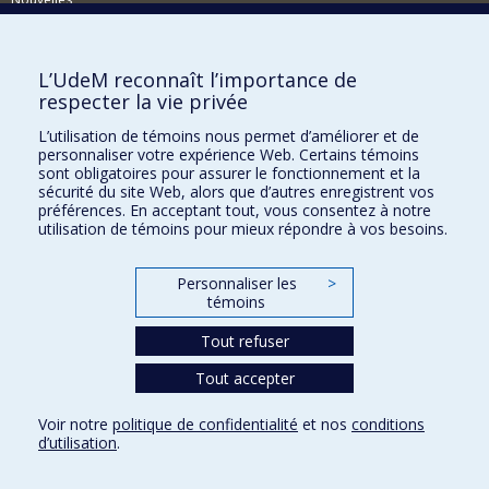
Événements
Comment soutenir le CÉRIUM?
L’UdeM reconnaît l’importance de
respecter la vie privée
BESOIN D'AIDE?
L’utilisation de témoins nous permet d’améliorer et de
Plan du site
personnaliser votre expérience Web. Certains témoins
Signaler une erreur
sont obligatoires pour assurer le fonctionnement et la
sécurité du site Web, alors que d’autres enregistrent vos
Accessibilité
préférences. En acceptant tout, vous consentez à notre
utilisation de témoins pour mieux répondre à vos besoins.
FACULTÉ DES ARTS ET DES SCIENCES
Nos départements et écoles
Personnaliser les
>
témoins
Nos centres d'études
Tout refuser
Nos programmes et cours
Tout accepter
Confidentialité
Voir notre
politique de confidentialité
et nos
conditions
Conditions d’utilisation
d’utilisation
.
Paramètres des témoins
Université de