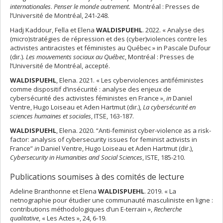
internationales
.
Penser le monde autrement.
Montréal : Presses de
l’Université de Montréal, 241-248.
Hadj Kaddour, Fella et Elena
WALDISPUEHL
. 2022. « Analyse des
(micro)stratégies de répression et des (cyber)violences contre les
activistes antiracistes et féministes au Québec » in Pascale Dufour
(dir.).
Les mouvements sociaux au Québec
, Montréal : Presses de
l’Université de Montréal, accepté.
WALDISPUEHL
, Elena. 2021. « Les cyberviolences antiféministes
comme dispositif d’insécurité : analyse des enjeux de
cybersécurité des activistes féministes en France »,
in
Daniel
Ventre, Hugo Loiseau et Aden Hartmut (dir.),
La cybersécurité en
sciences humaines et sociales
, ITSE, 163-187.
WALDISPUEHL
, Elena. 2020. “Anti-feminist cyber-violence as a risk-
factor: analysis of cybersecurity issues for feminist activists in
France”
in
Daniel Ventre, Hugo Loiseau et Aden Hartmut (dir.),
Cybersecurity in Humanities and Social Sciences
, ISTE, 185-210.
Publications soumises à des comités de lecture
Adeline Branthonne et Elena
WALDISPUEHL
. 2019. « La
netnographie pour étudier une communauté masculiniste en ligne :
contributions méthodologiques d’un E-terrain »,
Recherche
qualitative
, « Les Actes », 24, 6-19.