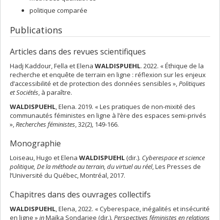
politique comparée
Publications
Articles dans des revues scientifiques
Hadj Kaddour, Fella et Elena
WALDISPUEHL
. 2022. « Éthique de la
recherche et enquête de terrain en ligne : réflexion sur les enjeux
d’accessibilité et de protection des données sensibles »,
Politiques
et Sociétés
, à paraître.
WALDISPUEHL
, Elena. 2019. « Les pratiques de non-mixité des
communautés féministes en ligne à l’ère des espaces semi-privés
»,
Recherches féministes
, 32(2), 149-166.
Monographie
Loiseau, Hugo et Elena
WALDISPUEHL
(dir.).
Cyberespace et science
politique, De la méthode au terrain, du virtuel au réel
, Les Presses de
l’Université du Québec, Montréal, 2017.
Chapitres dans des ouvrages collectifs
WALDISPUEHL
, Elena, 2022. « Cyberespace, inégalités et insécurité
en ligne »
in
Maïka Sondarjee (dir.).
Perspectives féministes en relations