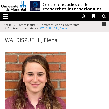
Passer
/
Centre d'
études
et de
au
recherches internationales
contenu
Langues
Liens 
R
Menu
N
Accueil
Communauté
Doctorants et postdoctorants
Doctorants boursiers
WALDISPUEHL, Elena
WALDISPUEHL, Elena