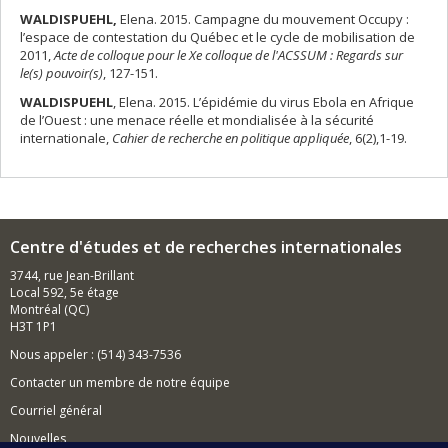
WALDISPUEHL,
Elena. 2015. Campagne du mouvement Occupy :
l’espace de contestation du Québec et le cycle de mobilisation de
2011,
Acte de colloque pour le Xe colloque de l'ACSSUM : Regards sur
le(s) pouvoir(s)
, 127-151.
WALDISPUEHL
, Elena. 2015. L’épidémie du virus Ebola en Afrique
de l’Ouest : une menace réelle et mondialisée à la sécurité
internationale,
Cahier de recherche en politique appliquée
, 6(2),1-19.
Centre d'études et de recherches internationales
3744, rue Jean-Brillant
Local 592, 5e étage
Montréal (QC)
H3T 1P1
Nous appeler : (514) 343-7536
Contacter un membre de notre équipe
Courriel général
Nouvelles