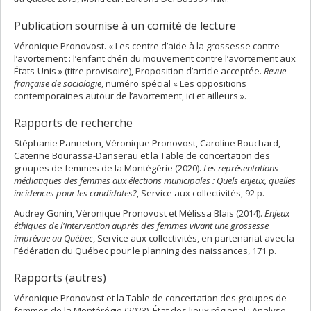
Publication soumise à un comité de lecture
Véronique Pronovost. « Les centre d’aide à la grossesse contre
l’avortement : l’enfant chéri du mouvement contre l’avortement aux
États-Unis » (titre provisoire), Proposition d’article acceptée.
Revue
française de sociologie
, numéro spécial « Les oppositions
contemporaines autour de l’avortement, ici et ailleurs ».
Rapports de recherche
Stéphanie Panneton, Véronique Pronovost, Caroline Bouchard,
Caterine Bourassa-Danserau et la Table de concertation des
groupes de femmes de la Montégérie (2020).
Les représentations
médiatiques des femmes aux élections municipales : Quels enjeux, quelles
incidences pour les candidates?
, Service aux collectivités, 92 p.
Audrey Gonin, Véronique Pronovost et Mélissa Blais (2014).
Enjeux
éthiques de l'intervention auprès des femmes vivant une grossesse
imprévue au Québec
, Service aux collectivités, en partenariat avec la
Fédération du Québec pour le planning des naissances, 171 p.
Rapports (autres)
Véronique Pronovost et la Table de concertation des groupes de
femmes de la Montérégie (2023). État des lieux régional : Analyse