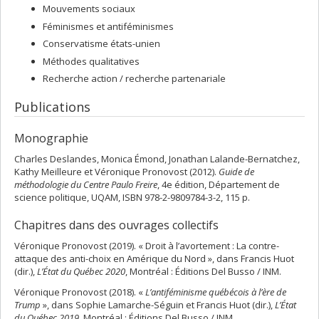
Mouvements sociaux
Féminismes et antiféminismes
Conservatisme états-unien
Méthodes qualitatives
Recherche action / recherche partenariale
Publications
Monographie
Charles Deslandes, Monica Émond, Jonathan Lalande-Bernatchez,
Kathy Meilleure et Véronique Pronovost (2012).
Guide de
méthodologie du Centre Paulo Freire
, 4e édition, Département de
science politique, UQAM, ISBN 978-2-9809784-3-2, 115 p.
Chapitres dans des ouvrages collectifs
Véronique Pronovost (2019). « Droit à l’avortement : La contre-
attaque des anti-choix en Amérique du Nord », dans Francis Huot
(dir.),
L’État du Québec 2020
, Montréal : Éditions Del Busso / INM.
Véronique Pronovost (2018). «
L’antiféminisme québécois à l’ère de
Trump
», dans Sophie Lamarche-Séguin et Francis Huot (dir.),
L’État
du Québec 2019
, Montréal : Éditions Del Busso / INM.