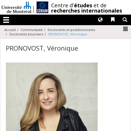
Passer
/
Centre d'
études
et de
au
recherches internationales
contenu
Langues
Liens 
R
Menu
N
Accueil
Communauté
Doctorants et postdoctorants
Doctorants boursiers
PRONOVOST, Véronique
PRONOVOST, Véronique