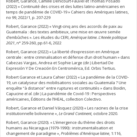
Robert, Garance, Camille Denicourt-Fauvel et Thomas Posado
(2022) « Continuité des crises et des luttes latino-américaines en
temps de pandémie de COVID-19 » Cahiers des Amériques latines,
no 99, 2022/1, p. 207-229
Robert, Garance (2022) « Vingt-cinq ans des accords de paix au
Guatemala : des textes ambitieux, une mise en œuvre semée
d’embûches ». Les études du CERI,
Amérique latine. L’Année politique
2021
, n° 259-260, pp.61-6, 2022
Robert, Garance (2022) « La liberté d’expression en Amérique
centrale : entre criminalisation et défense d’un droit humain » dans
Cabezas Vargas, Andrea et Sophie Large (dir.) Libertad De
Expresión Y De Creación En Centromérica,
Ed. Orbis Tertius
.
Robert Garance et Laura Cahier (2022) « La pandémie de la COVID-
19, un catalyseur des mobilisations sociales au Guatemala ? Une
enquête “à distance” entre ruptures et continuités » dans Boidin,
Capucine
et al.
(dir.) La pandémie de Covid-19 : Perspectives
américaines, Éditions de l’IHEAL, collection Colectivo.
Robert, Garance et Daniel Vásquez (2020) « Les racines de la crise
institutionnelle bolivienne »,
Le Grand Continent,
octobre 2020.
Robert, Garance (2020). « L’émergence du thème des droits
humains au Nicaragua (1979-1990) : instrumentalisation et
changement de paradigme »,
Problèmes d’Amérique latine
, 1:116,