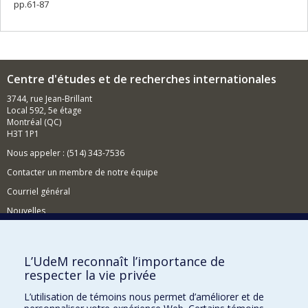
pp.61-87
Centre d'études et de recherches internationales
3744, rue Jean-Brillant
Local 592, 5e étage
Montréal (QC)
H3T 1P1
Nous appeler : (514) 343-7536
Contacter un membre de notre équipe
Courriel général
Nouvelles
Événements
Comment soutenir le CÉRIUM?
L’UdeM reconnaît l’importance de
respecter la vie privée
BESOIN D'AIDE?
L’utilisation de témoins nous permet d’améliorer et de
Plan du site