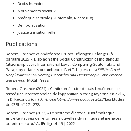
Droits humains
Mouvements sociaux
Amérique centrale (Guatemala, Nicaragua)
Démocratisation
Justice transitionnelle
Publications
Robert, Garance et Andréanne Brunet-Bélanger, Bélanger (à
paraître 2025) « Displacing the Social Construction of Indigenous
Citizenship at the International Level: Comparing Guatemala and
Paraguay » dans Montambeault, F. et T. Hilgers (dir.)
Still the Era of
Neopluralism? Civil Society, Citizenship and Democracy in Latin America
and Beyond
, McGill Press.
Robert, Garance (2024) « Continuer à lutter depuis l’extérieur : les
stratégies internationales de l’opposition nicaraguayenne en exil »,
in D. Recondo (dir.),
Amérique latine. L’année politique 2023
/Les Etudes
du CERI, n° 271-272.
Robert, Garance (2022) « Le système électoral guatémaltèque :
entre tentatives de réformes, nouvelles dynamiques et menaces
autoritaires »,
IdeAs
[En ligne], 19 | 2022.