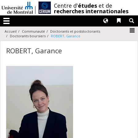
Passer
/
Centre d'
études
et de
au
recherches internationales
contenu
Langues
Liens 
R
Menu
N
Accueil
Communauté
Doctorants et postdoctorants
Doctorants boursiers
ROBERT, Garance
ROBERT, Garance