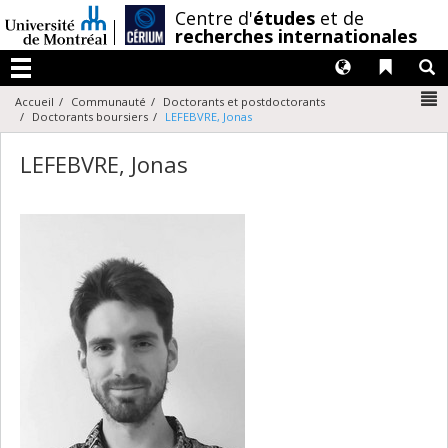
Passer
/
Centre d'
études
et de
au
recherches internationales
contenu
Langues
Liens 
R
Menu
N
Accueil
Communauté
Doctorants et postdoctorants
Doctorants boursiers
LEFEBVRE, Jonas
LEFEBVRE, Jonas