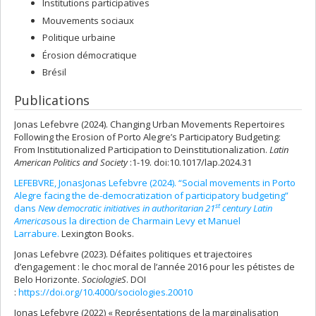
Institutions participatives
Mouvements sociaux
Politique urbaine
Érosion démocratique
Brésil
Publications
Jonas Lefebvre (2024). Changing Urban Movements Repertoires
Following the Erosion of Porto Alegre’s Participatory Budgeting:
From Institutionalized Participation to Deinstitutionalization.
Latin
American Politics and Society
:1-19. doi:10.1017/lap.2024.31
LEFEBVRE, Jonas
Jonas Lefebvre (2024). “Social movements in Porto
Alegre facing the de-democratization of participatory budgeting”
st
dans
New democratic initiatives in authoritarian 21
century Latin
America
sous la direction de Charmain Levy et Manuel
Larrabure.
Lexington Books.
Jonas Lefebvre (2023). Défaites politiques et trajectoires
d’engagement : le choc moral de l’année 2016 pour les pétistes de
Belo Horizonte.
SociologieS
. DOI
:
https://doi.org/10.4000/sociologies.20010
Jonas Lefebvre (2022) « Représentations de la marginalisation