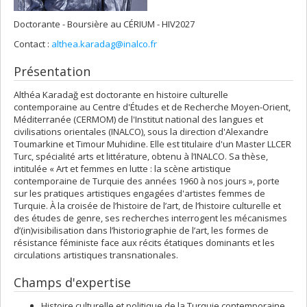
Doctorante - Boursière au CÉRIUM - HIV2027
Contact :
althea.karadag@inalco.fr
Présentation
Althéa Karadağ est doctorante en histoire culturelle
contemporaine au Centre d'Études et de Recherche Moyen-Orient,
Méditerranée (CERMOM) de l'Institut national des langues et
civilisations orientales (INALCO), sous la direction d'Alexandre
Toumarkine et Timour Muhidine. Elle est titulaire d'un Master LLCER
Turc, spécialité arts et littérature, obtenu à l’INALCO. Sa thèse,
intitulée « Art et femmes en lutte : la scène artistique
contemporaine de Turquie des années 1960 à nos jours », porte
sur les pratiques artistiques engagées d'artistes femmes de
Turquie. À la croisée de l’histoire de l’art, de l’histoire culturelle et
des études de genre, ses recherches interrogent les mécanismes
d’(in)visibilisation dans l’historiographie de l’art, les formes de
résistance féministe face aux récits étatiques dominants et les
circulations artistiques transnationales.
Champs d'expertise
Histoire culturelle et politique de la Turquie contemporaine