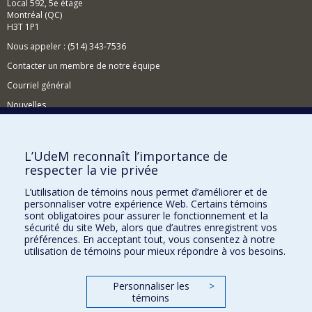
Local 592, 5e étage
Montréal (QC)
H3T 1P1
Nous appeler : (514) 343-7536
Contacter un membre de notre équipe
Courriel général
Nouvelles
Événements
Comment soutenir le CÉRIUM?
L’UdeM reconnaît l’importance de
respecter la vie privée
BESOIN D'AIDE?
L’utilisation de témoins nous permet d’améliorer et de
Plan du site
personnaliser votre expérience Web. Certains témoins
Signaler une erreur
sont obligatoires pour assurer le fonctionnement et la
sécurité du site Web, alors que d’autres enregistrent vos
Accessibilité
préférences. En acceptant tout, vous consentez à notre
utilisation de témoins pour mieux répondre à vos besoins.
FACULTÉ DES ARTS ET DES SCIENCES
Nos départements et écoles
Personnaliser les
>
témoins
Nos centres d'études