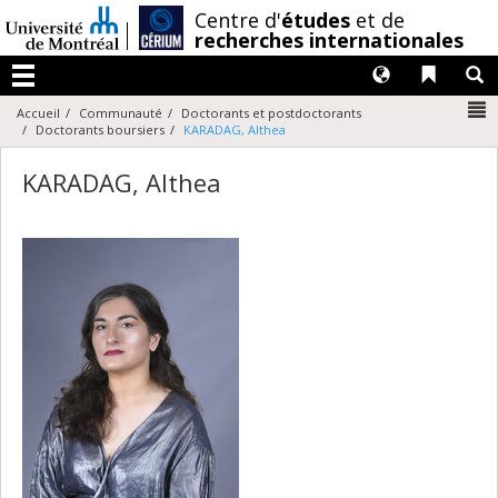
Passer
/
Centre d'
études
et de
au
recherches internationales
contenu
Langues
Liens 
R
Menu
N
Accueil
Communauté
Doctorants et postdoctorants
Doctorants boursiers
KARADAG, Althea
KARADAG, Althea