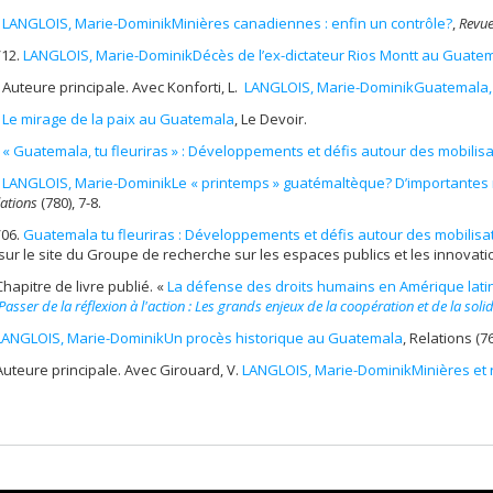
.
LANGLOIS, Marie-Dominik
Minières canadiennes : enfin un contrôle?
,
Revue
/12.
LANGLOIS, Marie-Dominik
Décès de l’ex-dictateur Rios Montt au Guatem
 Auteure principale. Avec Konforti, L.
LANGLOIS, Marie-Dominik
Guatemala, 
.
Le mirage de la paix au Guatemala
, Le Devoir.
« Guatemala, tu fleuriras » : Développements et défis autour des mobilis
.
LANGLOIS, Marie-Dominik
Le « printemps » guatémaltèque? D’importantes 
ations
(780), 7-8.
/06.
Guatemala tu fleuriras : Développements et défis autour des mobilisa
sur le site du Groupe de recherche sur les espaces publics et les innovati
Chapitre de livre publié. «
La défense des droits humains en Amérique lat
Passer de la réflexion à
l'action
: Les grands enjeux de la coopération et de la solid
LANGLOIS, Marie-Dominik
Un procès historique au Guatemala
, Relations (76
Auteure principale. Avec Girouard, V.
LANGLOIS, Marie-Dominik
Minières et