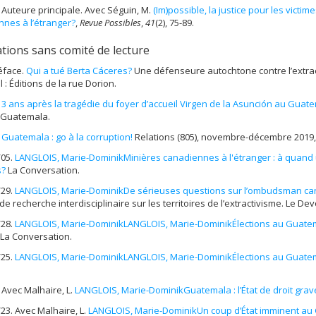
 Auteure principale. Avec Séguin, M.
(Im)possible, la justice pour les vic
nes à l’étranger?
,
Revue Possibles
,
41
(2), 75-89.
ations sans comité de lecture
éface.
Qui a tué Berta Cáceres?
Une défenseure autochtone contre l’extrac
 : Éditions de la rue Dorion.
.
3 ans après la tragédie du foyer d’accueil Virgen de la Asunción au Guatema
f Guatemala.
.
Guatemala : go à la corruption!
Relations (805), novembre-décembre 2019, 
/05.
LANGLOIS, Marie-Dominik
Minières canadiennes à l'étranger : à quand u
s?
La Conversation.
/29.
LANGLOIS, Marie-Dominik
De sérieuses questions sur l’ombudsman c
e recherche interdisciplinaire sur les territoires de l’extractivisme. Le Devo
/28.
LANGLOIS, Marie-Dominik
LANGLOIS, Marie-Dominik
Élections au Guatem
 La Conversation.
/25.
LANGLOIS, Marie-Dominik
LANGLOIS, Marie-Dominik
Élections au Guatem
 Avec Malhaire, L.
LANGLOIS, Marie-Dominik
Guatemala : l’État de droit g
23. Avec Malhaire, L.
LANGLOIS, Marie-Dominik
Un coup d’État imminent au