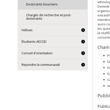
ethnolog
Doctorants boursiers
Dominik 
organisa
Chargés de recherche et post-
extracti
doctorants
interdisc
aussi co
les ques
Fellows
la réaff
consent
Étudiants AECSEI
Champ
Conseil d'orientation
P
D
Rejoindre la communauté
E
E
G
A
Publi
Public