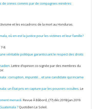
times de crimes commis par de compagnies minières
tivisme et les escadrons de la mort au Honduras.
la, où en est la justice pour les victimes et leur famille?
7-8.
ne véritable politique garantissant le respect des droits
anadien
. Lettre d’opinion co-signée par des membres du
ir.
ala : corruption, impunité… et une candidate qui incarne
ala: un État pris en capture par les pouvoirs occultes
. Le
ravement menacé
. Revue À Bâbord, (77) déc.2018/jan.2019.
 Guatemala ?
Quotidien Le Soleil.