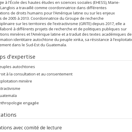
ie à l'École des hautes études en sciences sociales (EHESS), Marie-
Langlois a travaillé comme coordonnatrice dans différentes
tions de droits humains pour l’Amérique latine ou sur les enjeux
fs de 2005 à 2013. Coordonnatrice du Groupe de recherche
iplinaire sur les territoires de l’extractivisme (GRITE) depuis 2017, elle a
llaboré à différents projets de recherche et de politiques publiques sur
tions minières et l’Amérique latine et a traduit des textes académiques d
irmation identitaire autochtone du peuple xinka, sa résistance à l’exploitat
ement dans le Sud-Est du Guatemala.
s d'expertise
euples autochtones
roit à la consultation et au consentement
xploitation minière
xtractivisme
uatemala
nthropologie engagée
cations
ations avec comité de lecture