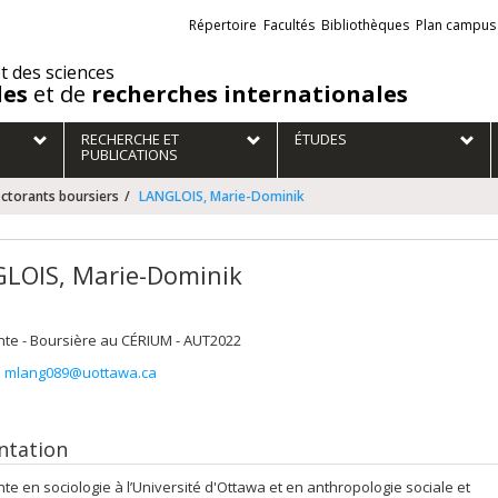
Liens
Répertoire
Facultés
Bibliothèques
Plan campus
externes
et des sciences
des
et de
recherches internationales
RECHERCHE ET
ÉTUDES
PUBLICATIONS
ctorants boursiers
LANGLOIS, Marie-Dominik
LOIS, Marie-Dominik
nte - Boursière au CÉRIUM - AUT2022
:
mlang089@uottawa.ca
ntation
te en sociologie à l’Université d'Ottawa et en anthropologie sociale et