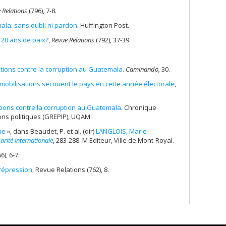
 Relations
(796), 7-8.
ala: sans oubli ni pardon
. Huffington Post.
20 ans de paix?
,
Revue Relations
(792), 37-39.
ations contre la corruption au Guatemala
.
Caminando,
30.
mobilisations secouent le pays en cette année électorale
,
tions contre la corruption au Guatemala
. Chronique
ons politiques (GREPIP), UQAM.
ine
», dans Beaudet, P. et al. (dir)
LANGLOIS, Marie-
arité internationale
, 283-288. M Editeur, Ville de Mont-Royal.
6), 6-7.
 répression
, Revue Relations (762), 8.