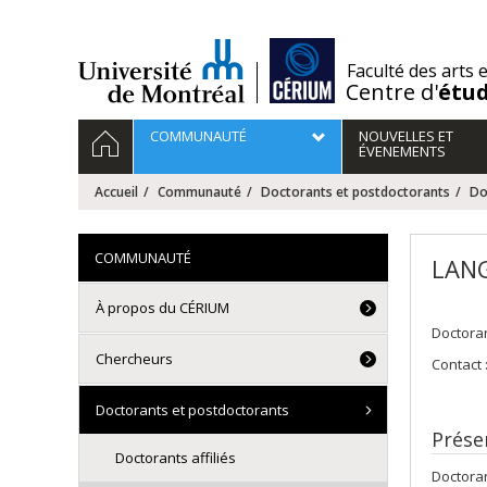
Passer
au
contenu
/
Faculté des arts 
Centre d'
étu
Navigation
ACCUEIL
COMMUNAUTÉ
NOUVELLES ET
principale
ÉVENEMENTS
Accueil
Communauté
Doctorants et postdoctorants
Do
COMMUNAUTÉ
LANG
À propos du CÉRIUM
Doctora
Chercheurs
Contact 
Doctorants et postdoctorants
Prése
Doctorants affiliés
Doctoran