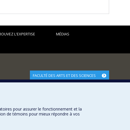
ROUVEZ L'EXPERTISE
MÉDIAS
FACULTÉ DES ARTS ET DES SCIENCES
Nos départements et écoles
Nos centres d'études
Nos programmes et cours
atoires pour assurer le fonctionnement et la
sation de témoins pour mieux répondre à vos