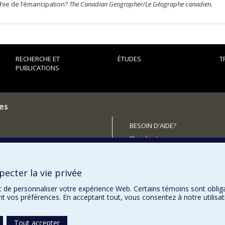
hie de l’émancipation?
The Canadian Geographer/Le Géographe canadien.
RECHERCHE ET
ÉTUDES
T
PUBLICATIONS
es
BESOIN D'AIDE?
Plan du site
outenir le CÉRIUM?
Signaler une erreur
Accessibilité
ecter la vie privée
t de personnaliser votre expérience Web. Certains témoins sont oblig
ent vos préférences. En acceptant tout, vous consentez à notre utili
Tout accepter