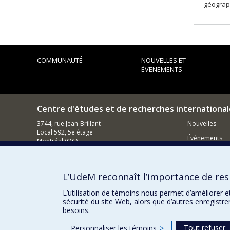
géograp
COMMUNAUTÉ
NOUVELLES ET
ÉVENEMENTS
Centre d'études et de recherches international
3744, rue Jean-Brillant
Nouvelles
Local 592, 5e étage
Événements
Montréal (QC)
H3T 1P1
Comment s
Nous appeler : (514) 343-7536
L’UdeM reconnaît l’importance de resp
Contacter un membre de notre équipe
L’utilisation de témoins nous permet d’améliorer e
Courriel général
sécurité du site Web, alors que d’autres enregistr
besoins.
Tout refuser
Personnaliser les témoins
>