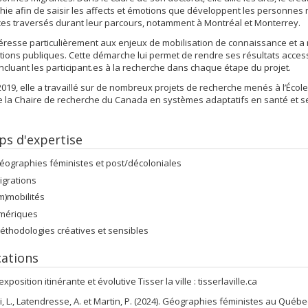
ie afin de saisir les affects et émotions que développent les personnes 
es traversés durant leur parcours, notamment à Montréal et Monterrey.
ntéresse particulièrement aux enjeux de mobilisation de connaissance et a
tions publiques. Cette démarche lui permet de rendre ses résultats access
incluant les participant.es à la recherche dans chaque étape du projet.
019, elle a travaillé sur de nombreux projets de recherche menés à l’École
e la Chaire de recherche du Canada en systèmes adaptatifs en santé et se
s d'expertise
éographies féministes et post/décoloniales
igrations
Im)mobilités
mériques
éthodologies créatives et sensibles
cations
exposition itinérante et évolutive Tisser la ville : tisserlaville.ca
, L., Latendresse, A. et Martin, P. (2024). Géographies féministes au Québec