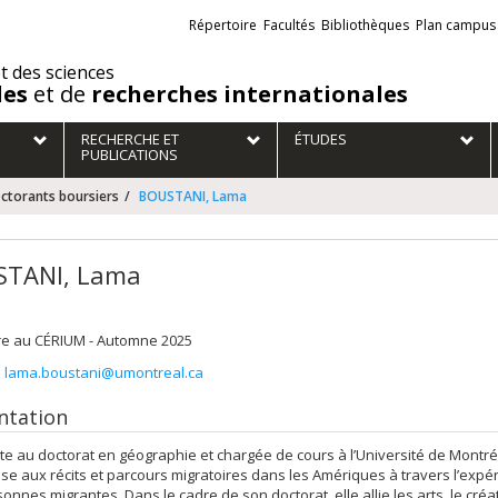
Liens
Répertoire
Facultés
Bibliothèques
Plan campus
externes
et des sciences
des
et de
recherches internationales
RECHERCHE ET
ÉTUDES
PUBLICATIONS
ctorants boursiers
BOUSTANI, Lama
TANI, Lama
re au CÉRIUM - Automne 2025
:
lama.boustani@umontreal.ca
ntation
e au doctorat en géographie et chargée de cours à l’Université de Montr
sse aux récits et parcours migratoires dans les Amériques à travers l’expér
onnes migrantes. Dans le cadre de son doctorat, elle allie les arts, le créat