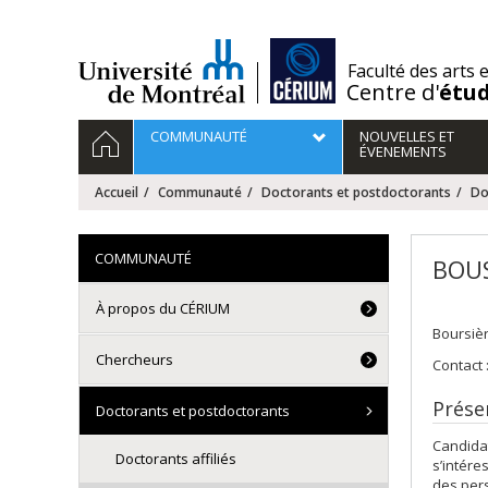
Passer
au
contenu
/
Faculté des arts 
Centre d'
étu
Navigation
ACCUEIL
COMMUNAUTÉ
NOUVELLES ET
principale
ÉVENEMENTS
Accueil
Communauté
Doctorants et postdoctorants
Do
COMMUNAUTÉ
BOUS
À propos du CÉRIUM
Boursiè
Chercheurs
Contact 
Prése
Doctorants et postdoctorants
Candidat
Doctorants affiliés
s’intére
des pers