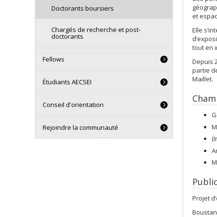
géograph
Doctorants boursiers
et espac
Chargés de recherche et post-
Elle s’i
doctorants
d’exposi
tout en 
Fellows
Depuis 2
partie d
Maillet.
Étudiants AECSEI
Champ
Conseil d'orientation
G
M
Rejoindre la communauté
(
A
M
Publi
Projet d’
Boustani