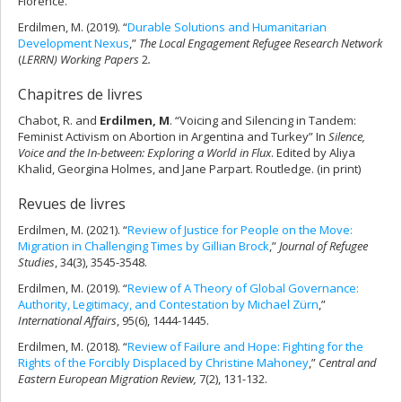
Florence.
Erdilmen, M. (2019). “
Durable Solutions and Humanitarian
Development Nexus
,”
The Local Engagement Refugee Research Network
(
LERRN) Working Papers
2
.
Chapitres de livres
Chabot, R. and
Erdilmen, M
. “Voicing and Silencing in Tandem:
Feminist Activism on Abortion in Argentina and Turkey” In
Silence,
Voice and the In-between: Exploring a World in Flux
. Edited by Aliya
Khalid, Georgina Holmes, and Jane Parpart. Routledge. (in print)
Revues de livres
Erdilmen, M. (2021). “
Review of Justice for People on the Move:
Migration in Challenging Times by Gillian Brock
,”
Journal of Refugee
Studies
, 34(3), 3545-3548.
Erdilmen, M. (2019). “
Review of A Theory of Global Governance:
Authority, Legitimacy, and Contestation by Michael Zürn
,”
International Affairs
, 95(6), 1444-1445.
Erdilmen, M. (2018). “
Review of Failure and Hope: Fighting for the
Rights of the Forcibly Displaced by Christine Mahoney
,”
Central and
Eastern European Migration Review,
7(2), 131-132.