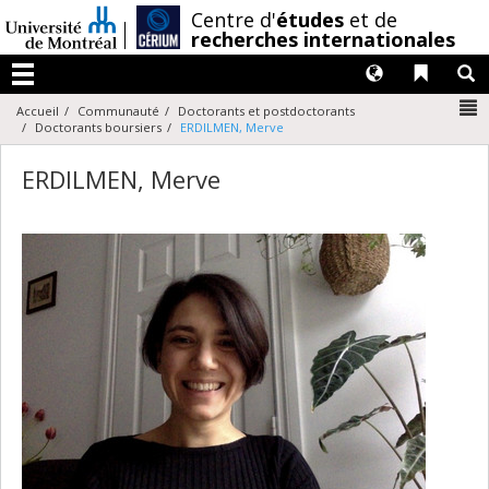
Passer
/
Centre d'
études
et de
au
recherches internationales
contenu
Langues
Liens 
R
Menu
N
Accueil
Communauté
Doctorants et postdoctorants
Doctorants boursiers
ERDILMEN, Merve
ERDILMEN, Merve