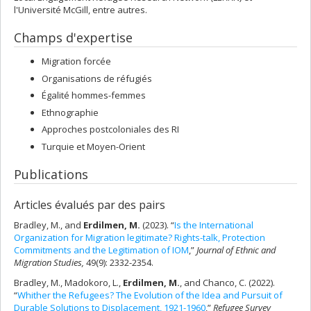
l'Université McGill, entre autres.
Champs d'expertise
Migration forcée
Organisations de réfugiés
Égalité hommes-femmes
Ethnographie
Approches postcoloniales des RI
Turquie et Moyen-Orient
Publications
Articles évalués par des pairs
Bradley, M., and
Erdilmen, M.
(2023). “
Is the International
Organization for Migration legitimate? Rights-talk, Protection
Commitments and the Legitimation of IOM
,”
Journal of Ethnic and
Migration Studies,
49(9): 2332-2354.
Bradley, M., Madokoro, L.,
Erdilmen, M.
, and Chanco, C. (2022).
“
Whither the Refugees? The Evolution of the Idea and Pursuit of
Durable Solutions to Displacement, 1921-1960
,”
Refugee Survey