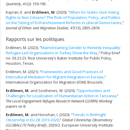
Quarterly
, 41(2): 159-195.
Kayran, E. and
Erdilmen, M
. (2020). “
When Do States Give Voting
Rights to Non-Citizens? The Role of Population, Policy, and Politics
on the Timing of Enfranchisement Reforms in Liberal Democracies
,”
Journal of Ethnic and Migration Studies,
47(13), 2855-2876.
Rapports sur les politiques
Erdilmen, M. (2023). “
Mainstreaming Gender to Remedy Inequality:
Refugee-Led Organizations in Turkey Show the Way
,” Policy brief
no. 03.23.23. Rice University’s Baker Institute for Public Policy,
Houston, Texas.
Erdilmen, M. (2021). “
Frameworks and Good Practices of
Intercultural Mediation for Migrant Integration in Europe
,”
International Organization for Migration (IOM): Brussels.
Erdilmen, M.
and Sosthenes, W. (2020). “
Opportunities and
Challenges for Localization of Humanitarian Action in Tanzania
,”
The Local Engagement Refugee Research Network
(
LERRN) Working
papers no
8.
Erdilmen, M.
and Honohan, I. (2020). “
Trends in Birthright
Citizenship in EU 28: 2013-2020
,”
Global Citizenship Observatory
(GLOBALCIT) Policy Briefs
, 2020/2. European University Institute: