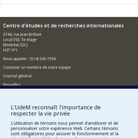
Centre d'études et de recherches internationales
3744, rue Jean-Brillant
Local 592, 5e étage
Montréal (QC)
H3T 1P1
Nous appeler : (514) 343-7536
Contacter un membre de notre équipe
Courriel général
Nouvelles
Événements
Comment soutenir le CÉRIUM?
L’UdeM reconnaît l’importance de
respecter la vie privée
BESOIN D'AIDE?
L’utilisation de témoins nous permet d’améliorer et de
Plan du site
personnaliser votre expérience Web. Certains témoins
Signaler une erreur
sont obligatoires pour assurer le fonctionnement et la