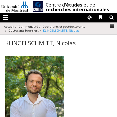
Passer
/
Centre d'
études
et de
au
recherches internationales
contenu
Langues
Liens 
R
Menu
N
Accueil
Communauté
Doctorants et postdoctorants
Doctorants boursiers
KLINGELSCHMITT, Nicolas
KLINGELSCHMITT, Nicolas