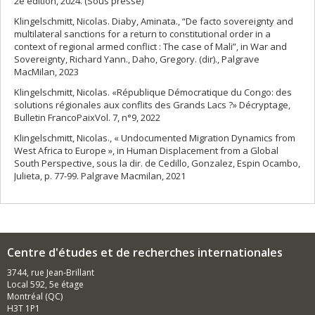
2e édition, 2024. (Sous presse)
Klingelschmitt, Nicolas. Diaby, Aminata., “De facto sovereignty and
multilateral sanctions for a return to constitutional order in a
context of regional armed conflict : The case of Mali”, in War and
Sovereignty, Richard Yann., Daho, Gregory. (dir)., Palgrave
MacMilan, 2023
Klingelschmitt, Nicolas. «République Démocratique du Congo: des
solutions régionales aux conflits des Grands Lacs ?» Décryptage,
Bulletin FrancoPaixVol. 7, n°9, 2022
Klingelschmitt, Nicolas., « Undocumented Migration Dynamics from
West Africa to Europe », in Human Displacement from a Global
South Perspective, sous la dir. de Cedillo, Gonzalez, Espin Ocambo,
Julieta, p. 77-99. Palgrave Macmilan, 2021
Centre d'études et de recherches internationales
3744, rue Jean-Brillant
Local 592, 5e étage
Montréal (QC)
H3T 1P1