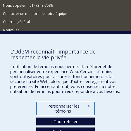
Nous appeler : (514) 343-7536
Contacter un membre de notre équipe
Courriel général
Nouvelles
Événements
Comment soutenir le CÉRIUM?
L’UdeM reconnaît l’importance de
respecter la vie privée
BESOIN D'AIDE?
L’utilisation de témoins nous permet d’améliorer et de
Plan du site
personnaliser votre expérience Web. Certains témoins
Signaler une erreur
sont obligatoires pour assurer le fonctionnement et la
sécurité du site Web, alors que d’autres enregistrent vos
Accessibilité
préférences. En acceptant tout, vous consentez à notre
utilisation de témoins pour mieux répondre à vos besoins.
FACULTÉ DES ARTS ET DES SCIENCES
Nos départements et écoles
Personnaliser les
>
témoins
Nos centres d'études
Tout refuser
Nos programmes et cours