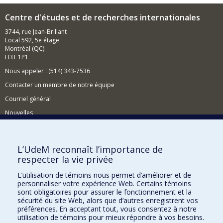
Centre d'études et de recherches internationales
3744, rue Jean-Brillant
Local 592, 5e étage
Montréal (QC)
H3T 1P1
Nous appeler : (514) 343-7536
Contacter un membre de notre équipe
Courriel général
Nouvelles
Événements
Comment soutenir le CÉRIUM?
L’UdeM reconnaît l’importance de
respecter la vie privée
BESOIN D'AIDE?
L’utilisation de témoins nous permet d’améliorer et de
Plan du site
personnaliser votre expérience Web. Certains témoins
Signaler une erreur
sont obligatoires pour assurer le fonctionnement et la
sécurité du site Web, alors que d’autres enregistrent vos
Accessibilité
préférences. En acceptant tout, vous consentez à notre
utilisation de témoins pour mieux répondre à vos besoins.
FACULTÉ DES ARTS ET DES SCIENCES