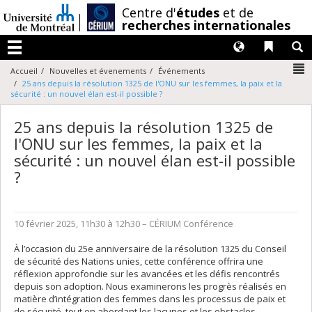
Passer
/
Centre d'
études
et de
au
recherches internationales
contenu
Langues
Liens 
R
Menu
N
Accueil
Nouvelles et évenements
Événements
25 ans depuis la résolution 1325 de l'ONU sur les femmes, la paix et la
sécurité : un nouvel élan est-il possible ?
25 ans depuis la résolution 1325 de
l'ONU sur les femmes, la paix et la
sécurité : un nouvel élan est-il possible
?
10 février 2025, 11h30 à 12h30
– CÉRIUM
Conférence
À l’occasion du 25e anniversaire de la résolution 1325 du Conseil
de sécurité des Nations unies, cette conférence offrira une
réflexion approfondie sur les avancées et les défis rencontrés
depuis son adoption. Nous examinerons les progrès réalisés en
matière d’intégration des femmes dans les processus de paix et
de sécurité, tout en abordant les lacunes et les obstacles