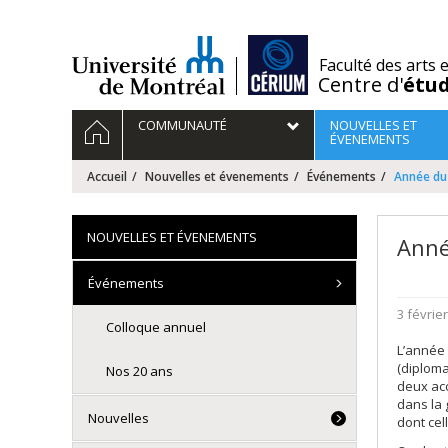
Passer
au
contenu
/
Faculté des arts 
Centre d'
étu
Navigation
ACCUEIL
COMMUNAUTÉ
NOUVELLES ET
principale
ÉVENEMENTS
Accueil
Nouvelles et évenements
Événements
Année du r
NOUVELLES ET ÉVENEMENTS
Année
Événements
3 févrie
Colloque annuel
L’année 
(diploma
Nos 20 ans
deux acc
dans la 
Nouvelles
dont cel