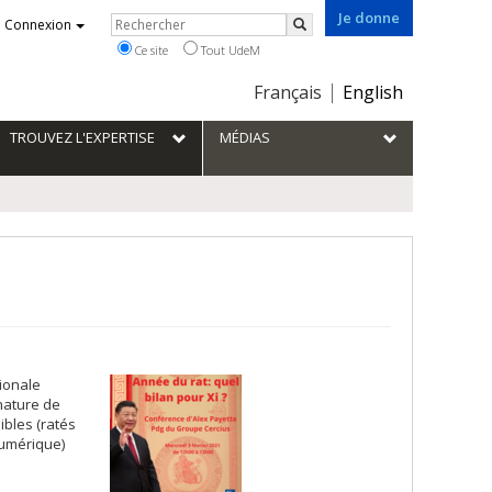
Je donne
Rechercher
Connexion
Rechercher
Ce site
Tout UdeM
Choix
Français
English
de
la
TROUVEZ L'EXPERTISE
MÉDIAS
langue
ionale
nature de
ibles (ratés
numérique)