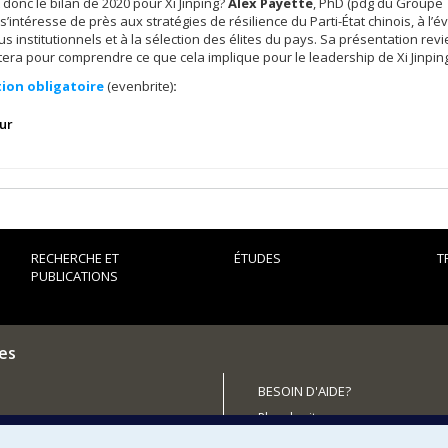
 donc le bilan de 2020 pour Xi Jinping?
Alex Payette
, PhD (pdg du Groupe
 s’intéresse de près aux stratégies de résilience du Parti-État chinois, à l’é
s institutionnels et à la sélection des élites du pays. Sa présentation re
tera pour comprendre ce que cela implique pour le leadership de Xi Jinpin
tion obligatoire
(evenbrite)
:
ur
RECHERCHE ET
ÉTUDES
T
PUBLICATIONS
es
BESOIN D'AIDE?
Plan du site
outenir le CÉRIUM?
Signaler une erreur