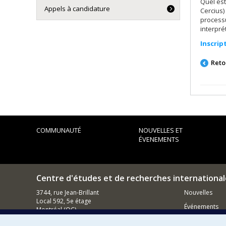
Quel est
Appels à candidature
Cercius)
processu
interpré
Inscrip
Reto
COMMUNAUTÉ
NOUVELLES ET
ÉVENEMENTS
Centre d'études et de recherches international
3744, rue Jean-Brillant
Nouvelles
Local 592, 5e étage
Événements
Montréal (QC)
H3T 1P1
Comment s