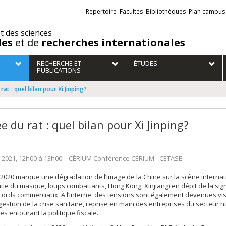
Liens
Répertoire
Facultés
Bibliothèques
Plan campus
externes
et des sciences
des
et de
recherches internationales
RECHERCHE ET
ÉTUDES
PUBLICATIONS
at : quel bilan pour Xi Jinping?
 du rat : quel bilan pour Xi Jinping?
r 2021, 12h00 à 13h00
– CÉRIUM
Conférence
CÉRIUM - CETASE
2020 marque une dégradation de l’image de la Chine sur la scène internat
tie du masque, loups combattants, Hong Kong, Xinjiang) en dépit de la sig
ords commerciaux. À l’interne, des tensions sont également devenues vis
gestion de la crise sanitaire, reprise en main des entreprises du secteur 
les entourant la politique fiscale.