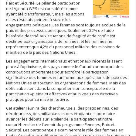
Paix et Sécurité. Le pilier de participation
de l'Agenda WPS est considéré comme
ayant été transformateur, mais les actions
et les résultats peinent à suivre les
engagements politiques. Les femmes sont toujours exclues de la
paix et des processus politiques. Seulement 0,2% de l'aide
bilatérale destiné aux situations de fragilité et de conflit est
destinée aux organisations de femmes, et les femmes ne
représentent que 4,2% du personnel militaire des missions de
maintien de la paix des Nations Unies.
Les engagements internationaux et nationaux récents laissent
place à l’optimisme, des pays comme le Canada annonçant des
contributions importantes pour accroître la participation
significative des femmes en uniforme aux opérations de paix des
Nations Unies et soutenir les organisations de femmes. Mais des
défis subsistent dans la compréhension conceptuelle de la
participation «pleine et effective» et au niveau des directives
pratiques pour sa mise en œuvre.
Cet atelier réunira des chercheur.se.s, des praticien.nes, des
décideur.se.s, des militant.e.s et des étudiant.e.s pour faire
avancer les débats sur le pilier de la participation et notre
compréhension de l'avenir du programme Femmes, Paix et
Sécurité. Les participant.e.s examineront le rôle des femmes en
tant qu’agentes aux différentes étapes du processus de paix: de la