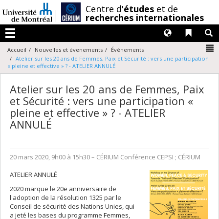
Passer
/
Centre d'
études
et de
au
recherches internationales
contenu
Langues
Liens 
R
Menu
N
Accueil
Nouvelles et évenements
Événements
Atelier sur les 20 ans de Femmes, Paix et Sécurité : vers une participation
« pleine et effective » ? - ATELIER ANNULÉ
Atelier sur les 20 ans de Femmes, Paix
et Sécurité : vers une participation «
pleine et effective » ? - ATELIER
ANNULÉ
20 mars 2020, 9h00 à 15h30
– CÉRIUM
Conférence
CEPSI ; CÉRIUM
ATELIER ANNULÉ
2020 marque le 20e anniversaire de
l'adoption de la résolution 1325 par le
Conseil de sécurité des Nations Unies, qui
a jeté les bases du programme Femmes,