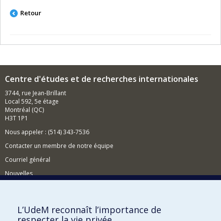
Retour
Centre d'études et de recherches internationales
3744, rue Jean-Brillant
Local 592, 5e étage
Montréal (QC)
H3T 1P1
Nous appeler : (514) 343-7536
Contacter un membre de notre équipe
Courriel général
Nouvelles
Événements
Comment soutenir le CÉRIUM?
L’UdeM reconnaît l’importance de
respecter la vie privée