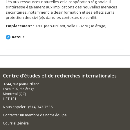
liés aux ressources naturelles et la coopération régionale. Il
s’intéresse également aux implications des nouvelles menaces
sécuritaires, notamment la désinformation et ses effets sur la
protection des civil(e)s dans les contextes de conflit.
Emplacement :
3200 Jean-Brillant, salle B-3270 (3e étage)
Retour
Centre d'études et de recherches internationales
3744, rue Jean-Brillant
Local 592, 5e étage
Montréal (QC)
H3T 1P1
Nous appeler : (514) 343-7536
Contacter un membre de notre équipe
Courriel général