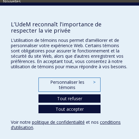
Nouvelles
Événements
Comment soutenir le CÉRIUM?
L’UdeM reconnaît l’importance de
respecter la vie privée
BESOIN D'AIDE?
L’utilisation de témoins nous permet d’améliorer et de
Plan du site
personnaliser votre expérience Web. Certains témoins
Signaler une erreur
sont obligatoires pour assurer le fonctionnement et la
sécurité du site Web, alors que d’autres enregistrent vos
Accessibilité
préférences. En acceptant tout, vous consentez à notre
utilisation de témoins pour mieux répondre à vos besoins.
FACULTÉ DES ARTS ET DES SCIENCES
Nos départements et écoles
Personnaliser les
>
témoins
Nos centres d'études
Tout refuser
Nos programmes et cours
Tout accepter
Confidentialité
Voir notre
politique de confidentialité
et nos
conditions
Conditions d’utilisation
d’utilisation
.
Paramètres des témoins
Université de