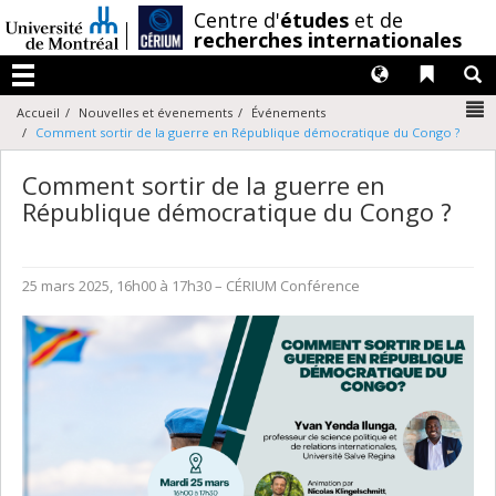
Passer
/
Centre d'
études
et de
au
recherches internationales
contenu
Langues
Liens 
R
Menu
N
Accueil
Nouvelles et évenements
Événements
Comment sortir de la guerre en République démocratique du Congo ?
Comment sortir de la guerre en
République démocratique du Congo ?
25 mars 2025, 16h00 à 17h30
– CÉRIUM
Conférence