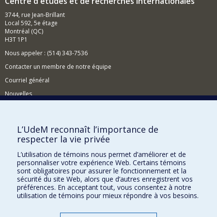
Centre d'études et de recherches internationales
3744, rue Jean-Brillant
Local 592, 5e étage
Montréal (QC)
H3T 1P1
Nous appeler : (514) 343-7536
Contacter un membre de notre équipe
Courriel général
Nouvelles
Événements
Comment soutenir le CÉRIUM?
L’UdeM reconnaît l’importance de
respecter la vie privée
BESOIN D'AIDE?
L’utilisation de témoins nous permet d’améliorer et de
Plan du site
personnaliser votre expérience Web. Certains témoins
Signaler une erreur
sont obligatoires pour assurer le fonctionnement et la
sécurité du site Web, alors que d’autres enregistrent vos
Accessibilité
préférences. En acceptant tout, vous consentez à notre
utilisation de témoins pour mieux répondre à vos besoins.
FACULTÉ DES ARTS ET DES SCIENCES