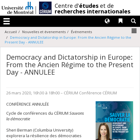
Passer
/
Centre d'
études
et de
au
recherches internationales
contenu
Langues
Liens 
R
Menu
N
Accueil
Nouvelles et évenements
Événements
Democracy and Dictatorship in Europe: From the Ancien Régime to the
Present Day - ANNULEE
Democracy and Dictatorship in Europe:
From the Ancien Régime to the Present
Day - ANNULEE
26 mars 2020, 16h30 à 18h00
– CÉRIUM
Conférence
CÉRIUM
CONFÉRENCE ANNULÉE
Cycle de conférences du CÉRIUM
Sauvons
la démocratie
Sheri Berman (Columbia University)
explorera la résilience des démocraties