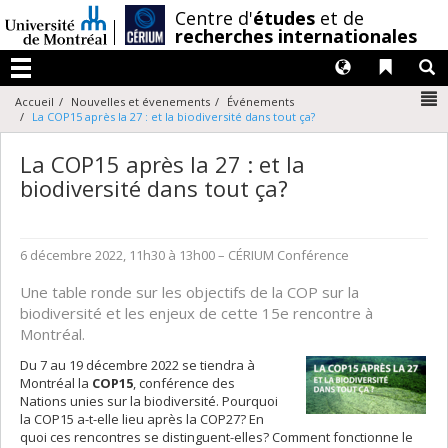
Passer
/
Centre d'
études
et de
au
recherches internationales
contenu
Langues
Liens 
R
Menu
N
Accueil
Nouvelles et évenements
Événements
La COP15 après la 27 : et la biodiversité dans tout ça?
La COP15 après la 27 : et la
biodiversité dans tout ça?
6 décembre 2022, 11h30 à 13h00
– CÉRIUM
Conférence
Une table ronde sur les objectifs de la COP sur la
biodiversité et les enjeux de cette 15e rencontre à
Montréal.
Du 7 au 19 décembre 2022 se tiendra à
Montréal la
COP15
, conférence des
Nations unies sur la biodiversité. Pourquoi
la COP15 a-t-elle lieu après la COP27? En
quoi ces rencontres se distinguent-elles? Comment fonctionne le