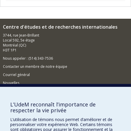
Centre d'études et de recherches internationales
3744, rue Jean-Brillant
Local 592, 5e étage
Montréal (QC)
H3T 1P1
Nous appeler : (514) 343-7536
Contacter un membre de notre équipe
Courriel général
Nouvelles
Événements
Comment soutenir le CÉRIUM?
L’UdeM reconnaît l’importance de
respecter la vie privée
BESOIN D'AIDE?
L’utilisation de témoins nous permet d’améliorer et de
Plan du site
personnaliser votre expérience Web. Certains témoins
Signaler une erreur
sont obligatoires pour assurer le fonctionnement et la