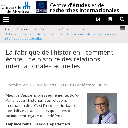
Passer
/
Centre d'
études
et de
au
recherches internationales
contenu
Langues
Liens 
R
Menu
N
Accueil
Nouvelles et évenements
Événements
La fabrique de l’historien : comment écrire une histoire des relations
internationales actuelles
La fabrique de l’historien : comment
écrire une histoire des relations
internationales actuelles
3 octobre 2019, 15h00 à 17h00
– CÉRIUM
Conférence
GIHRIC
Maurice Vaïsse, professeur émérite, ScPo-
Paris, est un historien des relations
internationales. C’est l’un des principaux
spécialistes français des questions de
politique étrangère et de défense.
Emplacement :
UQAM, Département