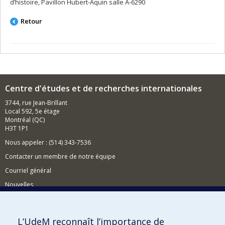
d’histoire, Pavillon Hubert-Aquin salle A-6290
Retour
Centre d'études et de recherches internationales
3744, rue Jean-Brillant
Local 592, 5e étage
Montréal (QC)
H3T 1P1
Nous appeler : (514) 343-7536
Contacter un membre de notre équipe
Courriel général
Nouvelles
Événements
Comment soutenir le CÉRIUM?
L’UdeM reconnaît l’importance de