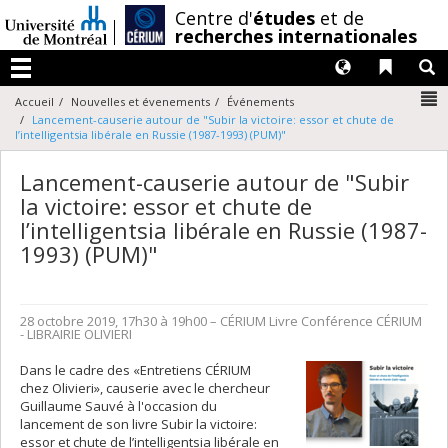
Passer
/
Centre d'
études
et de
au
recherches internationales
contenu
Langues
Liens 
R
Menu
N
Accueil
Nouvelles et évenements
Événements
Lancement-causerie autour de "Subir la victoire: essor et chute de
l’intelligentsia libérale en Russie (1987-1993) (PUM)"
Lancement-causerie autour de "Subir
la victoire: essor et chute de
l’intelligentsia libérale en Russie (1987-
1993) (PUM)"
28 octobre 2019, 17h30 à 19h00
– CÉRIUM
Livre Conférence
CÉRIUM
- LIBRAIRIE OLIVIERI
Dans le cadre des «Entretiens CÉRIUM
chez Olivieri», causerie avec le chercheur
Guillaume Sauvé à l'occasion du
lancement de son livre Subir la victoire:
essor et chute de l’intelligentsia libérale en