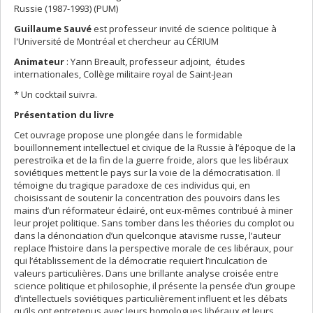
Russie (1987-1993) (PUM)
Guillaume Sauvé
est professeur invité de science politique à
l'Université de Montréal et chercheur au CÉRIUM
Animateur
: Yann Breault, professeur adjoint, études
internationales, Collège militaire royal de Saint-Jean
* Un cocktail suivra.
Présentation du livre
Cet ouvrage propose une plongée dans le formidable
bouillonnement intellectuel et civique de la Russie à l’époque de la
perestroïka et de la fin de la guerre froide, alors que les libéraux
soviétiques mettent le pays sur la voie de la démocratisation. Il
témoigne du tragique paradoxe de ces individus qui, en
choisissant de soutenir la concentration des pouvoirs dans les
mains d’un réformateur éclairé, ont eux-mêmes contribué à miner
leur projet politique. Sans tomber dans les théories du complot ou
dans la dénonciation d’un quelconque atavisme russe, l’auteur
replace l’histoire dans la perspective morale de ces libéraux, pour
qui l’établissement de la démocratie requiert l’inculcation de
valeurs particulières. Dans une brillante analyse croisée entre
science politique et philosophie, il présente la pensée d’un groupe
d’intellectuels soviétiques particulièrement influent et les débats
qu’ils ont entretenus avec leurs homologues libéraux et leurs