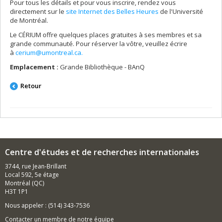
Pour tous les détails et pour vous inscrire, rendez vous
directement sur le
site Internet des Belles Heures
de l'Université
de Montréal.
Le CÉRIUM offre quelques places gratuites à ses membres et sa
grande communauté. Pour réserver la vôtre, veuillez écrire
à
cerium@umontreal.ca.
Emplacement :
Grande Bibliothèque - BAnQ
Retour
Centre d'études et de recherches internationales
3744, rue Jean-Brillant
Local 592, 5e étage
Montréal (QC)
H3T 1P1
Nous appeler : (514) 343-7536
Contacter un membre de notre équipe