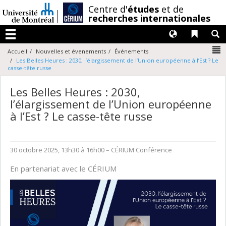
Passer
/
Centre d'
études
et de
au
recherches internationales
contenu
Langues
Liens 
R
Menu
N
Accueil
Nouvelles et évenements
Événements
Les Belles Heures : 2030, l’élargissement de l’Union européenne à l’Est ? Le
casse-tête russe
Les Belles Heures : 2030,
l’élargissement de l’Union européenne
à l’Est ? Le casse-tête russe
30 octobre 2025, 13h30 à 16h00
– CÉRIUM
Conférence
En partenariat avec le CÉRIUM