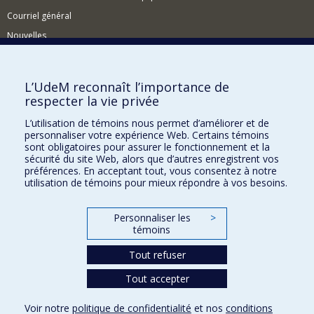
Courriel général
Nouvelles
Événements
Comment soutenir le CÉRIUM?
L’UdeM reconnaît l’importance de
respecter la vie privée
BESOIN D'AIDE?
L’utilisation de témoins nous permet d’améliorer et de
Plan du site
personnaliser votre expérience Web. Certains témoins
Signaler une erreur
sont obligatoires pour assurer le fonctionnement et la
sécurité du site Web, alors que d’autres enregistrent vos
Accessibilité
préférences. En acceptant tout, vous consentez à notre
utilisation de témoins pour mieux répondre à vos besoins.
FACULTÉ DES ARTS ET DES SCIENCES
Nos départements et écoles
Personnaliser les
>
témoins
Nos centres d'études
Tout refuser
Nos programmes et cours
Tout accepter
Confidentialité
Voir notre
politique de confidentialité
et nos
conditions