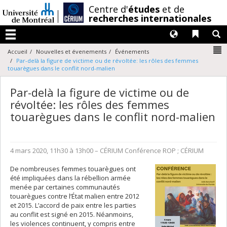
Passer
/
Centre d'
études
et de
au
recherches internationales
contenu
Langues
Liens 
R
Menu
N
Accueil
Nouvelles et évenements
Événements
Par-delà la figure de victime ou de révoltée: les rôles des femmes
touarègues dans le conflit nord-malien
Par-delà la figure de victime ou de
révoltée: les rôles des femmes
touarègues dans le conflit nord-malien
4 mars 2020, 11h30 à 13h00
– CÉRIUM
Conférence
ROP ; CÉRIUM
De nombreuses femmes touarègues ont
été impliquées dans la rébellion armée
menée par certaines communautés
touarègues contre l’État malien entre 2012
et 2015. L’accord de paix entre les parties
au conflit est signé en 2015. Néanmoins,
les violences continuent, y compris entre