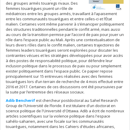
des groupes armés touaregs rivaux. Des
femmes touarègues jouent un rôle de
médiatrices entre les groupes armés, travaillant à l’apaisement
entre les communautés touarègues et entre celles-ci et l’État
malien. Certaines vont même parvenir à s’émanciper politiquement
des structures traditionnelles pendant le conflit armé, mais aussi
au cours de la transition permise par l’accord de paix pour jouer un
rôle dans l’espace public au Mali. Après une contextualisation de
leurs divers rôles dans le conflit malien, certaines trajectoires de
femmes leaders touarègues seront explorées pour discuter les
contraintes vécues et les stratégies développées pour avoir accès
à des postes de responsabilité politique, pour défendre leur
inclusion politique dans le processus de paix ou pour simplement
exister politiquement dans l'espace public. Ce papier repose
principalement sur 15 entrevues réalisées avec des femmes
touarègues lors d’un terrain de recherche de 4 mois effectué entre
2016 et 2017. Certaines de ces discussions ont été poursuivies par
la suite par l’entremise des réseaux sociaux.
Adib Bencherif
est chercheur postdoctoral au Sahel Research
Group de l'Université de Floride. Il est titulaire d'un doctorat en
science politique de l'Université d'Ottawa. Adib a écrit de nombreux
articles scientifiques sur la violence politique dans l'espace
sahélo-saharien, avec une focale sur les communautés
touarègues, notamment dans les Cahiers d'études africaines,