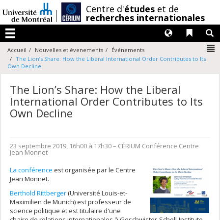
Passer
/
Centre d'
études
et de
au
recherches internationales
contenu
Langues
Liens 
R
Menu
N
Accueil
Nouvelles et évenements
Événements
The Lion’s Share: How the Liberal International Order Contributes to Its
Own Decline
The Lion’s Share: How the Liberal
International Order Contributes to Its
Own Decline
23 septembre 2019, 16h00 à 17h30
– CÉRIUM
Conférence
Centre
Jean Monnet
La conférence
est organisée par le Centre
Jean Monnet.
Berthold Rittberger
(Université Louis-et-
Maximilien de Munich) est professeur de
science politique et est titulaire d'une
chaire de relations internationales à Geschwister-Scholl-Institute