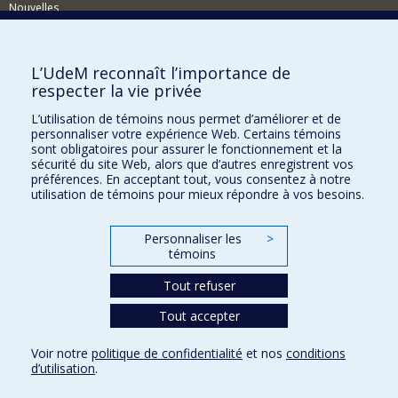
Nouvelles
Événements
Comment soutenir le CÉRIUM?
L’UdeM reconnaît l’importance de
respecter la vie privée
BESOIN D'AIDE?
L’utilisation de témoins nous permet d’améliorer et de
Plan du site
personnaliser votre expérience Web. Certains témoins
Signaler une erreur
sont obligatoires pour assurer le fonctionnement et la
sécurité du site Web, alors que d’autres enregistrent vos
Accessibilité
préférences. En acceptant tout, vous consentez à notre
utilisation de témoins pour mieux répondre à vos besoins.
FACULTÉ DES ARTS ET DES SCIENCES
Nos départements et écoles
Personnaliser les
>
témoins
Nos centres d'études
Tout refuser
Nos programmes et cours
Tout accepter
Confidentialité
Voir notre
politique de confidentialité
et nos
conditions
Conditions d’utilisation
d’utilisation
.
Paramètres des témoins