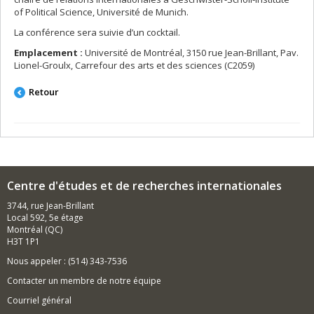
of Political Science, Université de Munich.
La conférence sera suivie d’un cocktail.
Emplacement :
Université de Montréal, 3150 rue Jean-Brillant, Pav.
Lionel-Groulx, Carrefour des arts et des sciences (C2059)
Retour
Centre d'études et de recherches internationales
3744, rue Jean-Brillant
Local 592, 5e étage
Montréal (QC)
H3T 1P1
Nous appeler : (514) 343-7536
Contacter un membre de notre équipe
Courriel général