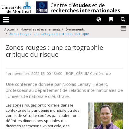
Passer
/
Centre d'
études
et de
au
recherches internationales
contenu
Langues
Liens 
R
Menu
N
Accueil
Nouvelles et évenements
Événements
Zones rouges : une cartographie critique du risque
Zones rouges : une cartographie
critique du risque
1er novembre 2022,12h00-13h00
– ROP , CÉRIUM
Conférence
Une conférence donnée par Nicolas Lemay-Hébert,
professeur au département de relations internationales de
l'Université nationale d'Australie.
Les zones rouges ont proliféré dans le
contexte de la pandémie mondiale où des
zones de sécurité codées par couleur ont
défini les dimensions spatiales de
diverses restrictions. Avant cela, des