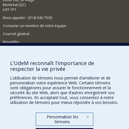
Montréal (QC)
H3T 1P1
Nous appeler : (514) 343-7536
Contacter un membre de notre équipe
Courriel général
Nouvelles
Événements
Comment soutenir le CÉRIUM?
L’UdeM reconnaît l’importance de
respecter la vie privée
BESOIN D'AIDE?
L’utilisation de témoins nous permet d’améliorer et de
Plan du site
personnaliser votre expérience Web. Certains témoins
Signaler une erreur
sont obligatoires pour assurer le fonctionnement et la
sécurité du site Web, alors que d’autres enregistrent vos
Accessibilité
préférences. En acceptant tout, vous consentez à notre
utilisation de témoins pour mieux répondre à vos besoins.
FACULTÉ DES ARTS ET DES SCIENCES
Nos départements et écoles
Personnaliser les
>
témoins
Nos centres d'études