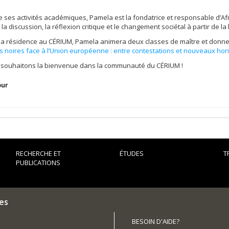
e ses activités académiques, Pamela est la fondatrice et responsable d’Afro
la discussion, la réflexion critique et le changement sociétal à partir de la l
sa résidence au CÉRIUM, Pamela animera deux classes de maître et don
 noires face à l’Union européenne : entre contestations et nouveaux hor
i souhaitons la bienvenue dans la communauté du CÉRIUM !
our
RECHERCHE ET
ÉTUDES
T
PUBLICATIONS
es
BESOIN D'AIDE?