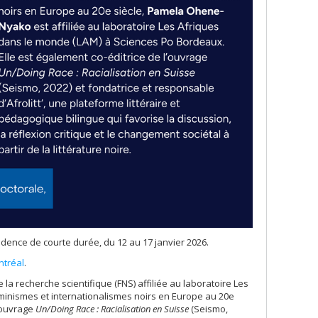
idence de courte durée, du 12 au 17 janvier 2026.
ntréal
.
a recherche scientifique (FNS) affiliée au laboratoire Les
minismes et internationalismes noirs en Europe au 20e
l’ouvrage
Un/Doing Race : Racialisation en Suisse
(Seismo,