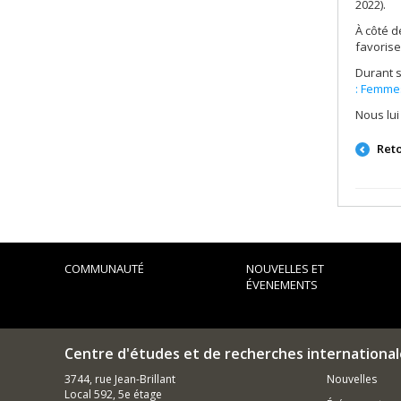
2022).
À côté d
favorise 
Durant 
: Femmes
Nous lu
Ret
COMMUNAUTÉ
NOUVELLES ET
ÉVENEMENTS
Centre d'études et de recherches international
3744, rue Jean-Brillant
Nouvelles
Local 592, 5e étage