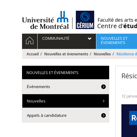
Passer
au
contenu
/
Faculté des arts 
Centre d'
étu
Navigation
ACCUEIL
COMMUNAUTÉ
NOUVELLES ET
principale
ÉVENEMENTS
Accueil
Nouvelles et évenements
Nouvelles
Résidence 
NOUVELLES ET ÉVENEMENTS
Rési
Événements
12 janvi
Nouvelles
Appels à candidature