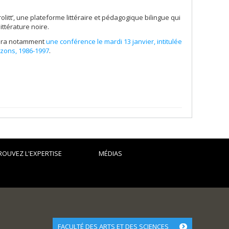
litt’, une plateforme littéraire et pédagogique bilingue qui
ittérature noire.
nera notamment
une conférence le mardi 13 janvier, intitulée
izons, 1986-1997
.
ROUVEZ L'EXPERTISE
MÉDIAS
FACULTÉ DES ARTS ET DES SCIENCES