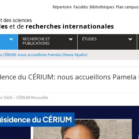
Liens
Répertoire
Facultés
Bibliothèques
Plan campus
externes
et des sciences
des
et de
recherches internationales
RECHERCHE ET
ÉTUDES
PUBLICATIONS
du CÉRIUM: nous accueillons Pamela Ohene-Nyako!
dence du CÉRIUM: nous accueillons Pamela
er 2026
– CÉRIUM
Nouvelle