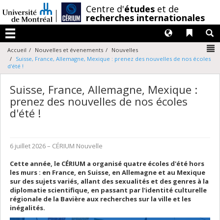
Passer
/
Centre d'
études
et de
au
recherches internationales
contenu
Langues
Liens 
R
Menu
N
Accueil
Nouvelles et évenements
Nouvelles
Suisse, France, Allemagne, Mexique : prenez des nouvelles de nos écoles
d'été !
Suisse, France, Allemagne, Mexique :
prenez des nouvelles de nos écoles
d'été !
6 juillet 2026
– CÉRIUM
Nouvelle
Cette année, le CÉRIUM a organisé quatre écoles d'été hors
les murs : en France, en Suisse, en Allemagne et au Mexique
sur des sujets variés, allant des sexualités et des genres à la
diplomatie scientifique, en passant par l'identité culturelle
régionale de la Bavière aux recherches sur la ville et les
inégalités.