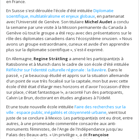
en France.
En Suisse s'est déroulée l'école d'été intitulée
Diplomatie
scientifique, multilatéralisme et enjeux globaux
, en partenariat
avec l'Université de Genève. Son titulaire
Michel Audet
a conclu
la semaine par une visite à la Mission permanente du Canada à
Genève où tout le groupe a été reçu avec des présentations sur le
rôle des diplomates canadiens dans l'écosystème onusien. « Nous
avons un groupe extraordinaire, curieux et avide d'en apprendre
plus sur la diplomatie scientifique », s'est-il exprimé.
En Allemagne,
Regine Strätling
a amené les participant(e)s à
Ratisbonne et à Munich dans le cadre de son école d'été intitulée
Réfléchir sur l'identité culturelle régionale : la Bavière
. Dans le
passé, « j'ai beaucoup étudié et appris sur la situation allemande
d'un point de vue très focalisé sur la capitale, mon but avec cette
école d'été était d'élargir mes horizons et d'avoir l'occasion d'être
sur place, c'était fantastique !», a raconté l'un des participants,
Calvin Le Brun, doctorant en études anglaises à l'UdeM.
Et une toute nouvelle école intitulée
Faire des recherches sur la
ville : espace public, inégalités et citoyenneté urbaine
, vient tout
juste de se conclure à Mexico. Les participant(e)s ont eu droit, entre
autres, à une promenade commentée consacrée aux anti-
monuments féministes, de l'Ange de l'Indépendance jusqu'au
Palais des Beaux-arts. « Un privilège », a dit
Françoise