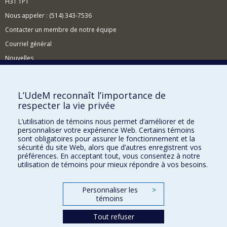
H3T 1P1
Nous appeler : (514) 343-7536
Contacter un membre de notre équipe
Courriel général
Nouvelles
Événements
Comment soutenir le CÉRIUM?
L’UdeM reconnaît l’importance de
respecter la vie privée
BESOIN D'AIDE?
L’utilisation de témoins nous permet d’améliorer et de
Plan du site
personnaliser votre expérience Web. Certains témoins
Signaler une erreur
sont obligatoires pour assurer le fonctionnement et la
sécurité du site Web, alors que d’autres enregistrent vos
Accessibilité
préférences. En acceptant tout, vous consentez à notre
utilisation de témoins pour mieux répondre à vos besoins.
FACULTÉ DES ARTS ET DES SCIENCES
Nos départements et écoles
Personnaliser les
>
témoins
Nos centres d'études
Tout refuser
Nos programmes et cours