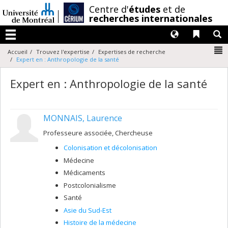
Passer
/
Centre d'
études
et de
au
recherches internationales
contenu
Langues
Liens 
R
Menu
N
Accueil
Trouvez l'expertise
Expertises de recherche
Expert en : Anthropologie de la santé
Expert en : Anthropologie de la santé
MONNAIS, Laurence
Professeure associée, Chercheuse
Colonisation et décolonisation
Médecine
Médicaments
Postcolonialisme
Santé
Asie du Sud-Est
Histoire de la médecine