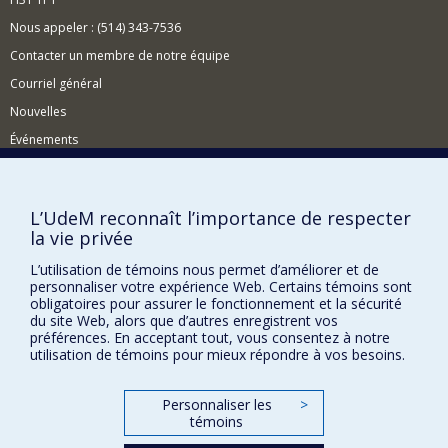
en passant par l’engouement pour les médecines
douces, autant de comportements qui font l’objet de
Nous appeler : (514) 343-7536
préoccupations grandissantes mais aussi
Contacter un membre de notre équipe
d'interprétations qui méritent d'être sérieusement
revisitées et historicisées.
Courriel général
Nouvelles
Événements
Comment soutenir le CÉRIUM?
BESOIN D'AIDE?
L’UdeM reconnaît l’importance de respecter
la vie privée
Plan du site
Signaler une erreur
L’utilisation de témoins nous permet d’améliorer et de
personnaliser votre expérience Web. Certains témoins sont
Accessibilité
obligatoires pour assurer le fonctionnement et la sécurité
du site Web, alors que d’autres enregistrent vos
FACULTÉ DES ARTS ET DES SCIENCES
préférences. En acceptant tout, vous consentez à notre
utilisation de témoins pour mieux répondre à vos besoins.
Nos départements et écoles
Nos centres d'études
Personnaliser les
>
témoins
Nos programmes et cours