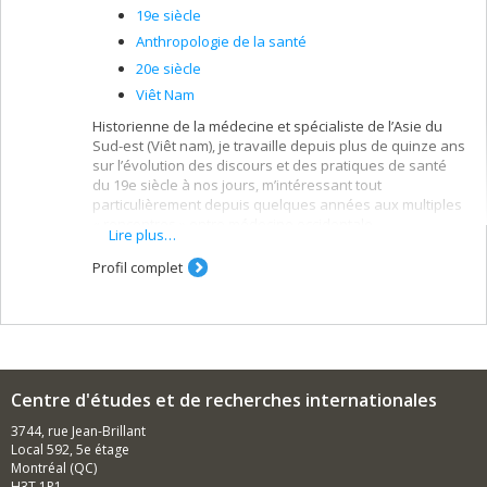
19e siècle
Anthropologie de la santé
20e siècle
Viêt Nam
Historienne de la médecine et spécialiste de l’Asie du
Sud-est (Viêt nam), je travaille depuis plus de quinze ans
sur l’évolution des discours et des pratiques de santé
du 19e siècle à nos jours, m’intéressant tout
particulièrement depuis quelques années aux multiples
« rencontres » entre médecine occidentale
Lire plus…
(biomédecine) et médecines dites alternatives et
traditionnelles. Fervente partisane d’une approche
Profil complet
pluridisciplinaire et transnationale, j’ai récemment
développé des projets et publié sur le médicament
comme objet social, les pratiques de santé des
immigrants ou encore l’identité de la médecine
vietnamienne.
Titulaire de la Chaire de recherche du Canada sur le
Centre d'études et de recherches internationales
pluralisme en santé (2007-2017), je me propose en
3744, rue Jean-Brillant
somme d'aider à mieux comprendre l'évolution des
Local 592, 5e étage
repères en santé des sociétés modernes, de la
Montréal (QC)
surconsommation de médicaments au refus du vaccin
H3T 1P1