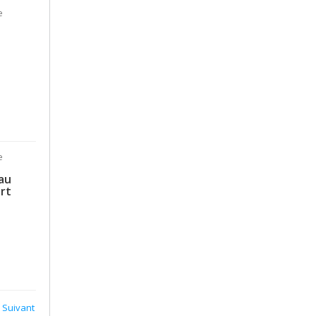
e
e
au
rt
Suivant