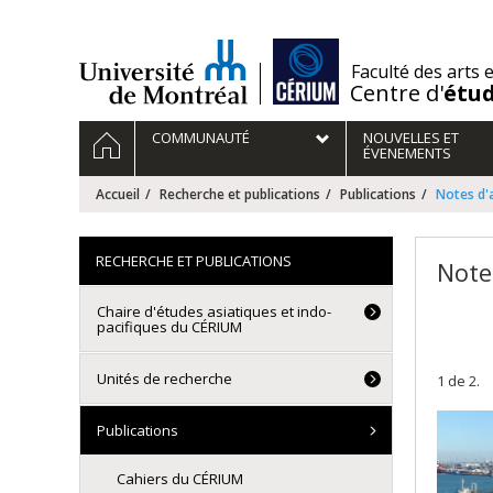
Passer
au
contenu
/
Faculté des arts 
Centre d'
étu
Navigation
ACCUEIL
COMMUNAUTÉ
NOUVELLES ET
principale
ÉVENEMENTS
Accueil
Recherche et publications
Publications
Notes d'
RECHERCHE ET PUBLICATIONS
Note
Chaire d'études asiatiques et indo-
pacifiques du CÉRIUM
Unités de recherche
1 de 2.
Publications
Cahiers du CÉRIUM