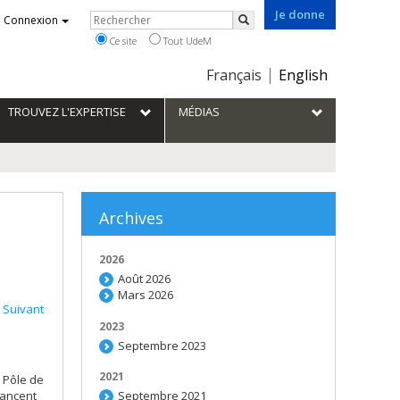
Je donne
Rechercher
Connexion
Rechercher
Ce site
Tout UdeM
Choix
Français
English
de
la
TROUVEZ L'EXPERTISE
MÉDIAS
langue
Archives
2026
Août 2026
Mars 2026
Suivant
2023
Septembre 2023
2021
 Pôle de
lancent
Septembre 2021