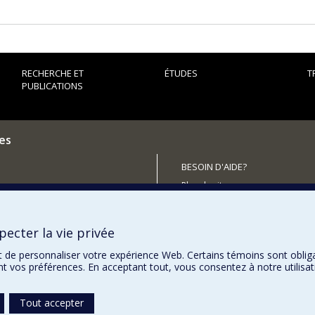
RECHERCHE ET
ÉTUDES
T
PUBLICATIONS
es
BESOIN D'AIDE?
Plan du site
outenir le CÉRIUM?
Signaler une erreur
Accessibilité
ecter la vie privée
t de personnaliser votre expérience Web. Certains témoins sont oblig
ent vos préférences. En acceptant tout, vous consentez à notre utili
Tout accepter