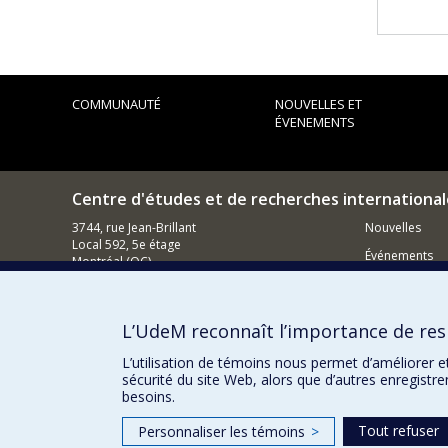
COMMUNAUTÉ
NOUVELLES ET
ÉVENEMENTS
Centre d'études et de recherches international
3744, rue Jean-Brillant
Nouvelles
Local 592, 5e étage
Événements
Montréal (QC)
H3T 1P1
Comment s
Nous appeler : (514) 343-7536
L’UdeM reconnaît l’importance de resp
Contacter un membre de notre équipe
L’utilisation de témoins nous permet d’améliorer e
Courriel général
sécurité du site Web, alors que d’autres enregistr
besoins.
Tout refuser
Personnaliser les témoins
>