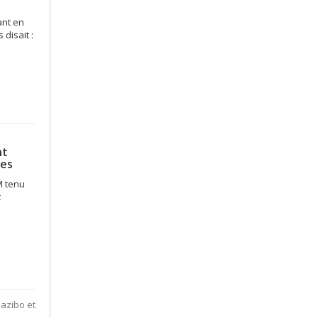
ant en
 disait :
nt
ces
M tenu
t
azibo et