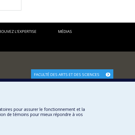
ROUVEZ L'EXPERTISE
MÉDIAS
FACULTÉ DES ARTS ET DES SCIENCES
Nos départements et écoles
Nos centres d'études
Nos programmes et cours
atoires pour assurer le fonctionnement et la
sation de témoins pour mieux répondre à vos