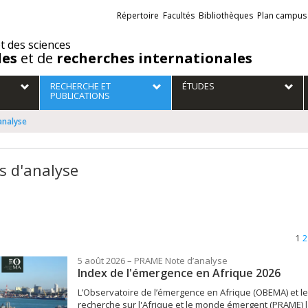
Liens
Répertoire
Facultés
Bibliothèques
Plan campus
externes
et des sciences
des
et de
recherches internationales
RECHERCHE ET
ÉTUDES
PUBLICATIONS
analyse
s d'analyse
1
2
5 août 2026
– PRAME
Note d’analyse
Index de l'émergence en Afrique 2026
L’Observatoire de l’émergence en Afrique (OBEMA) et le
recherche sur l'Afrique et le monde émergent (PRAME) 