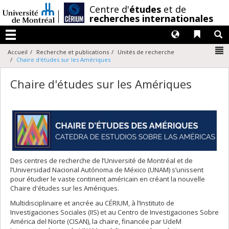
Passer
/
Centre d'
études
et de
au
recherches internationales
contenu
Langues
Liens 
R
Menu
N
Accueil
Recherche et publications
Unités de recherche
Chaire d'études sur les Amériques
Chaire d'études sur les Amériques
Des centres de recherche de l’Université de Montréal et de
l’Universidad Nacional Autónoma de México (UNAM) s’unissent
pour étudier le vaste continent américain en créant la nouvelle
Chaire d'études sur les Amériques.
Multidisciplinaire et ancrée au CÉRIUM, à l’Instituto de
Investigaciones Sociales (IIS) et au Centro de Investigaciones Sobre
América del Norte (CISAN), la chaire, financée par UdeM