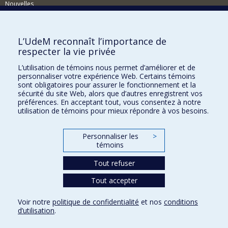
Nouvelles
Événements
Comment soutenir le CÉRIUM?
L’UdeM reconnaît l’importance de
respecter la vie privée
BESOIN D'AIDE?
L’utilisation de témoins nous permet d’améliorer et de
Plan du site
personnaliser votre expérience Web. Certains témoins
Signaler une erreur
sont obligatoires pour assurer le fonctionnement et la
sécurité du site Web, alors que d’autres enregistrent vos
Accessibilité
préférences. En acceptant tout, vous consentez à notre
utilisation de témoins pour mieux répondre à vos besoins.
FACULTÉ DES ARTS ET DES SCIENCES
Nos départements et écoles
Personnaliser les
>
témoins
Nos centres d'études
Tout refuser
Nos programmes et cours
Tout accepter
Confidentialité
Voir notre
politique de confidentialité
et nos
conditions
Conditions d’utilisation
d’utilisation
.
Paramètres des témoins