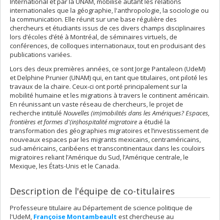
International et par la UNAM, mobilise autant les relations
internationales que la géographie, l'anthropologie, la sociologie ou
la communication. Elle réunit sur une base régulière des
chercheurs et étudiants issus de ces divers champs disciplinaires
lors d’écoles d’été à Montréal, de séminaires virtuels, de
conférences, de colloques internationaux, tout en produisant des
publications variées.
Lors des deux premières années, ce sont Jorge Pantaleon (UdeM)
et Delphine Prunier (UNAM) qui, en tant que titulaires, ont piloté les
travaux de la chaire. Ceux-ci ont porté principalement sur la
mobilité humaine et les migrations à travers le continent américain.
En réunissant un vaste réseau de chercheurs, le projet de
recherche intitulé
Nouvelles (im)mobilités dans les Amériques? Espaces,
frontières et formes d'(in)hospitalité migratoire
a étudié la
transformation des géographies migratoires et l’investissement de
nouveaux espaces par les migrants mexicains, centraméricains,
sud-américains, caribéens et transcontinentaux dans les couloirs
migratoires reliant l’Amérique du Sud, l’Amérique centrale, le
Mexique, les États-Unis et le Canada.
Description de l'équipe de co-titulaires
Professeure titulaire au Département de science politique de
l'UdeM,
Françoise Montambeault
est chercheuse au