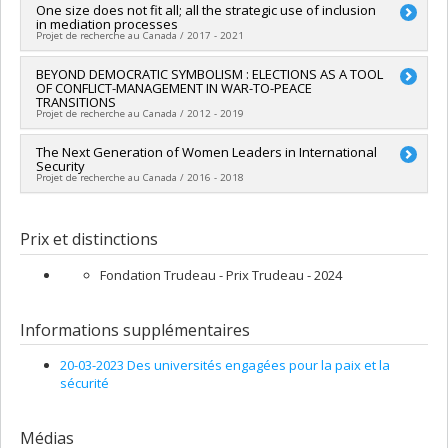
Sarah-Myriam Martin-Brûlé
Chercheur principal :
One size does not fit all; all the strategic use of inclusion
Frédéric Mérand
Sources de financement :
FRQSC/Fonds de recherche du
in mediation processes
Co-chercheurs :
Marie-Joëlle Zahar
,
Fannie Lafontaine
Québec - Société et culture (FQRSC)
Projet de recherche au Canada / 2017 - 2021
Sources de financement :
CRSH/Conseil de recherches en
Programmes de subvention :
PVXXXXXX-(SE) Programme
sciences humaines du Canada
Soutien aux équipes de recherche - Stade de développement
Chercheur principal :
BEYOND DEMOCRATIC SYMBOLISM : ELECTIONS AS A TOOL
Marie-Joëlle Zahar
Programmes de subvention :
PV152160-Subvention
OF CONFLICT-MANAGEMENT IN WAR-TO-PEACE
: Nouvelle équipe
Sources de financement :
United States Institute of Peace
Connexion
TRANSITIONS
Programmes de subvention :
Projet de recherche au Canada / 2012 - 2019
Chercheur principal :
The Next Generation of Women Leaders in International
Marie-Joëlle Zahar
Security
Sources de financement :
CRSH/Conseil de recherches en
Projet de recherche au Canada / 2016 - 2018
sciences humaines du Canada
Programmes de subvention :
PVXXXXXX-Subvention Savoir
Chercheur principal :
Robert Leckey
Co-chercheurs :
Marie-Joëlle Zahar
Prix et distinctions
Sources de financement :
CRSH/Conseil de recherches en
sciences humaines du Canada
Fondation Trudeau - Prix Trudeau - 2024
Programmes de subvention :
Informations supplémentaires
20-03-2023 Des universités engagées pour la paix et la
sécurité
Médias