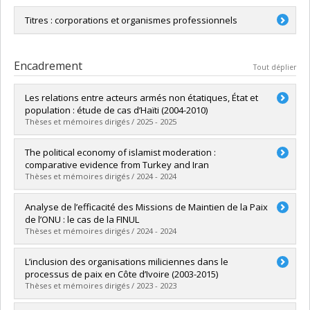
Titres : corporations et organismes professionnels
Membre, Comité directeur,
International Civil Society Action
Network
Encadrement
Tout déplier
Les relations entre acteurs armés non étatiques, État et
population : étude de cas d’Haïti (2004-2010)
Thèses et mémoires dirigés / 2025 - 2025
Diplômé(e) :
Longin, Gabrielle
The political economy of islamist moderation :
Cycle :
Maîtrise
comparative evidence from Turkey and Iran
Diplôme obtenu :
M. Sc.
Thèses et mémoires dirigés / 2024 - 2024
Lien vers le document dans Papyrus
Diplômé(e) :
Yücesoy, Vahid
Analyse de l’efficacité des Missions de Maintien de la Paix
Cycle :
Doctorat
de l’ONU : le cas de la FINUL
Diplôme obtenu :
Ph. D.
Thèses et mémoires dirigés / 2024 - 2024
Lien vers le document dans Papyrus
Diplômé(e) :
Lauriol, Camille
L’inclusion des organisations miliciennes dans le
Cycle :
Maîtrise
processus de paix en Côte d’Ivoire (2003-2015)
Diplôme obtenu :
M. Sc.
Thèses et mémoires dirigés / 2023 - 2023
Lien vers le document dans Papyrus