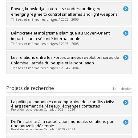
Diplômé(e) :
Noël, Jean-Philippe
Power, knowledge, interests : understanding the
Cycle :
Maîtrise
emerging regime to control small arms and light weapons
Diplôme obtenu :
M. Sc.
Thèses et mémoires dirigés / 2005 - 2005
Lien vers le document dans Papyrus
Diplômé(e) :
Lloyd, Carolyn Elizabeth
Démocratie et intégrisme islamique au Moyen-Orient :
Cycle :
Doctorat
impacts sur la sécurité internationale
Diplôme obtenu :
Ph. D.
Thèses et mémoires dirigés / 2005 - 2005
Lien vers le document dans Papyrus
Diplômé(e) :
Chahine, Roger
Les relations entre les Forces armées révolutionnaires de
Cycle :
Maîtrise
Colombie : armée du peuple et la population
Diplôme obtenu :
M. Sc.
Thèses et mémoires dirigés / 2004 - 2004
Lien vers le document dans Papyrus
Diplômé(e) :
Beutter, Jeanne
Cycle :
Maîtrise
Projets de recherche
Tout déplier
Diplôme obtenu :
M. Sc.
Lien vers le document dans Papyrus
La politique mondiale contemporaine des conflits civils:
élargissement de réseaux, échanges contestés
Projet de recherche au Canada / 2021 - 2026
Chercheur principal :
De l'instabilité à la coopération mondiale: solutions pour
Théodore McLauchlin
une nouvelle décennie
Co-chercheurs :
Marie-Joëlle Zahar
,
Lee Joseph Mars
Projet de recherche au Canada / 2020 - 2021
Seymour
,
Maria Martin de Almagro Iniesta
,
Jennifer Welsh
,