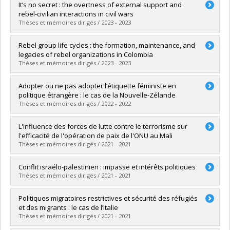
Diplômé(e) :
Kouadio, Aya Laurie Salome
It’s no secret : the overtness of external support and
Cycle :
Maîtrise
rebel-civilian interactions in civil wars
Diplôme obtenu :
M.A.
Thèses et mémoires dirigés / 2023 - 2023
Lien vers le document dans Papyrus
Diplômé(e) :
Stein, Arthur
Rebel group life cycles : the formation, maintenance, and
Cycle :
Doctorat
legacies of rebel organizations in Colombia
Diplôme obtenu :
Ph. D.
Thèses et mémoires dirigés / 2023 - 2023
Lien vers le document dans Papyrus
Diplômé(e) :
Boulanger Martel, Simon Pierre
Adopter ou ne pas adopter l’étiquette féministe en
Cycle :
Doctorat
politique étrangère : le cas de la Nouvelle-Zélande
Diplôme obtenu :
Ph. D.
Thèses et mémoires dirigés / 2022 - 2022
Lien vers le document dans Papyrus
Diplômé(e) :
Beaulieu, Kim
L'influence des forces de lutte contre le terrorisme sur
Cycle :
Maîtrise
l'efficacité de l'opération de paix de l'ONU au Mali
Diplôme obtenu :
M. Sc.
Thèses et mémoires dirigés / 2021 - 2021
Lien vers le document dans Papyrus
Diplômé(e) :
Bouchard, Solenne
Conflit israélo-palestinien : impasse et intérêts politiques
Cycle :
Maîtrise
Thèses et mémoires dirigés / 2021 - 2021
Diplôme obtenu :
M. Sc.
Lien vers le document dans Papyrus
Diplômé(e) :
Beauséjour, Rose-Hélène
Politiques migratoires restrictives et sécurité des réfugiés
Cycle :
Maîtrise
et des migrants : le cas de l’Italie
Diplôme obtenu :
M. Sc.
Thèses et mémoires dirigés / 2021 - 2021
Lien vers le document dans Papyrus