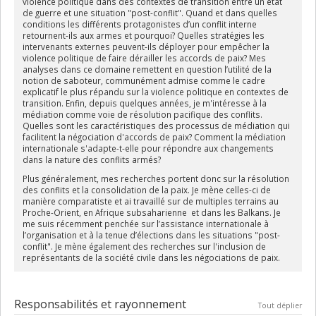
violence politique dans des contextes de transition entre un état
de guerre et une situation "post-conflit". Quand et dans quelles
conditions les différents protagonistes d’un conflit interne
retournent-ils aux armes et pourquoi? Quelles stratégies les
intervenants externes peuvent-ils déployer pour empêcher la
violence politique de faire dérailler les accords de paix? Mes
analyses dans ce domaine remettent en question l’utilité de la
notion de saboteur, communément admise comme le cadre
explicatif le plus répandu sur la violence politique en contextes de
transition. Enfin, depuis quelques années, je m'intéresse à la
médiation comme voie de résolution pacifique des conflits.
Quelles sont les caractéristiques des processus de médiation qui
facilitent la négociation d'accords de paix? Comment la médiation
internationale s'adapte-t-elle pour répondre aux changements
dans la nature des conflits armés?
Plus généralement, mes recherches portent donc sur la résolution
des conflits et la consolidation de la paix. Je mène celles-ci de
manière comparatiste et ai travaillé sur de multiples terrains au
Proche-Orient, en Afrique subsaharienne et dans les Balkans. Je
me suis récemment penchée sur l’assistance internationale à
l’organisation et à la tenue d’élections dans les situations "post-
conflit". Je mène également des recherches sur l'inclusion de
représentants de la société civile dans les négociations de paix.
Responsabilités et rayonnement
Tout déplier