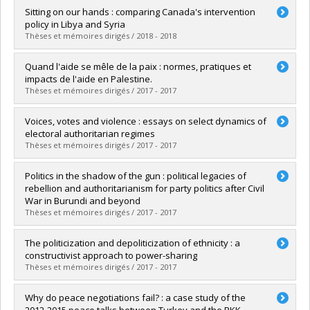
Diplômé(e) :
Serrano, Claudia
Sitting on our hands : comparing Canada's intervention
Cycle :
Maîtrise
policy in Libya and Syria
Diplôme obtenu :
M. Sc.
Thèses et mémoires dirigés / 2018 - 2018
Lien vers le document dans Papyrus
Diplômé(e) :
Kindarji, Valérie
Quand l'aide se mêle de la paix : normes, pratiques et
Cycle :
Maîtrise
impacts de l'aide en Palestine.
Diplôme obtenu :
M. Sc.
Thèses et mémoires dirigés / 2017 - 2017
Lien vers le document dans Papyrus
Diplômé(e) :
Cambrezy, Mélanie
Voices, votes and violence : essays on select dynamics of
Cycle :
Doctorat
electoral authoritarian regimes
Diplôme obtenu :
Ph. D.
Thèses et mémoires dirigés / 2017 - 2017
Lien vers le document dans Papyrus
Diplômé(e) :
Bardall, Gabrielle Simon
Politics in the shadow of the gun : political legacies of
Cycle :
Doctorat
rebellion and authoritarianism for party politics after Civil
Diplôme obtenu :
Ph. D.
War in Burundi and beyond
Lien vers le document dans Papyrus
Thèses et mémoires dirigés / 2017 - 2017
Diplômé(e) :
Wittig, Katrin
The politicization and depoliticization of ethnicity : a
Cycle :
Doctorat
constructivist approach to power-sharing
Diplôme obtenu :
Ph. D.
Thèses et mémoires dirigés / 2017 - 2017
Lien vers le document dans Papyrus
Diplômé(e) :
Raffoul, Alexandre
Why do peace negotiations fail? : a case study of the
Cycle :
Maîtrise