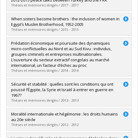
2012-2015 peace talks between Turkey and the PKK
Diplôme obtenu :
M. Sc.
Thèses et mémoires dirigés / 2017 - 2017
Lien vers le document dans Papyrus
Diplômé(e) :
Yarali, Serkan
When sisters become brothers : the inclusion of women in
Cycle :
Maîtrise
Egypt’s Muslim Brotherhood, 1952-2005
Diplôme obtenu :
M. Sc.
Thèses et mémoires dirigés / 2015 - 2015
Lien vers le document dans Papyrus
Diplômé(e) :
Bauer, Marion
Prédation économique et poursuite des dynamiques
Cycle :
Maîtrise
micro-conflictuelles au Nord et au Sud Kivu : individus,
Diplôme obtenu :
M.A.
groupes criminels et entreprises multinationales.
Lien vers le document dans Papyrus
L’ouverture du secteur extractif congolais au marché
international, un facteur d’échec au proc
Thèses et mémoires dirigés / 2014 - 2014
Diplômé(e) :
Hubert, Nicolas
Sécurité et stabilité : quelles sont les conditions qui ont
Cycle :
Maîtrise
poussé l’Égypte, la Syrie et Israël à entrer en guerre en
Diplôme obtenu :
M. Sc.
1967?
Lien vers le document dans Papyrus
Thèses et mémoires dirigés / 2013 - 2013
Diplômé(e) :
Allenet-Moulin, Tiffany
Moralité internationale et hégémonie : les droits humains
Cycle :
Maîtrise
au 20e siècle
Diplôme obtenu :
M. Sc.
Thèses et mémoires dirigés / 2012 - 2012
Lien vers le document dans Papyrus
Diplômé(e) :
Gaudreault, France