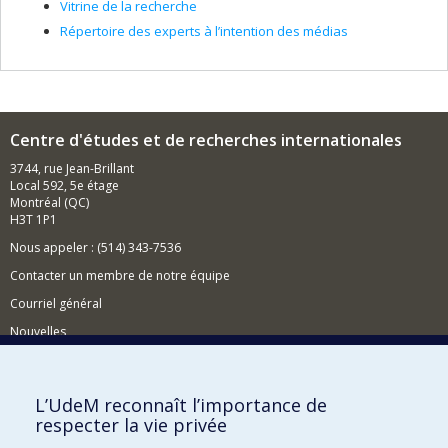
Vitrine de la recherche
Répertoire des experts à l’intention des médias
Centre d'études et de recherches internationales
3744, rue Jean-Brillant
Local 592, 5e étage
Montréal (QC)
H3T 1P1
Nous appeler : (514) 343-7536
Contacter un membre de notre équipe
Courriel général
Nouvelles
Événements
Comment soutenir le CÉRIUM?
L’UdeM reconnaît l’importance de
respecter la vie privée
BESOIN D'AIDE?