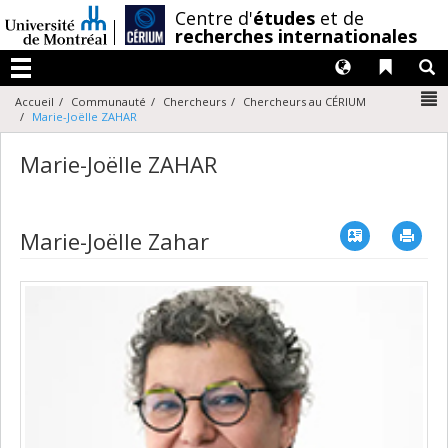
Passer
/
Centre d'
études
et de
au
recherches internationales
contenu
Langues
Liens 
R
Menu
N
Accueil
Communauté
Chercheurs
Chercheurs au CÉRIUM
Marie-Joëlle ZAHAR
Marie-Joëlle ZAHAR
Vcard
Imp
Marie-Joëlle Zahar