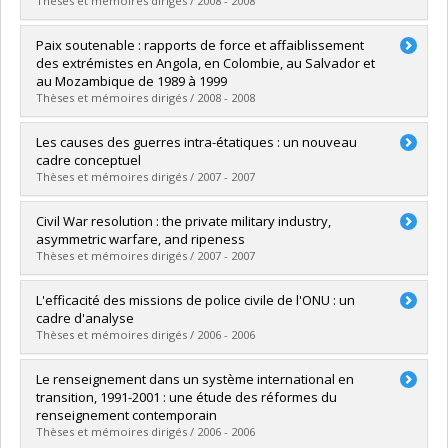
Diplôme obtenu :
M. Sc.
Thèses et mémoires dirigés / 2008 - 2008
Lien vers le document dans Papyrus
Diplômé(e) :
Rose, Lauren
Paix soutenable : rapports de force et affaiblissement
Cycle :
Maîtrise
des extrémistes en Angola, en Colombie, au Salvador et
Diplôme obtenu :
M. Sc.
au Mozambique de 1989 à 1999
Lien vers le document dans Papyrus
Thèses et mémoires dirigés / 2008 - 2008
Diplômé(e) :
Chinchilla, Fernando A.
Les causes des guerres intra-étatiques : un nouveau
Cycle :
Doctorat
cadre conceptuel
Diplôme obtenu :
Ph. D.
Thèses et mémoires dirigés / 2007 - 2007
Lien vers le document dans Papyrus
Diplômé(e) :
Pellerin, Brian
Civil War resolution : the private military industry,
Cycle :
Maîtrise
asymmetric warfare, and ripeness
Diplôme obtenu :
M. Sc.
Thèses et mémoires dirigés / 2007 - 2007
Lien vers le document dans Papyrus
Diplômé(e) :
Bode, Daisy-Ivy
L'efficacité des missions de police civile de l'ONU : un
Cycle :
Maîtrise
cadre d'analyse
Diplôme obtenu :
M. Sc.
Thèses et mémoires dirigés / 2006 - 2006
Lien vers le document dans Papyrus
Diplômé(e) :
Pouliot, Hugues
Le renseignement dans un système international en
Cycle :
Maîtrise
transition, 1991-2001 : une étude des réformes du
Diplôme obtenu :
M. Sc.
renseignement contemporain
Lien vers le document dans Papyrus
Thèses et mémoires dirigés / 2006 - 2006