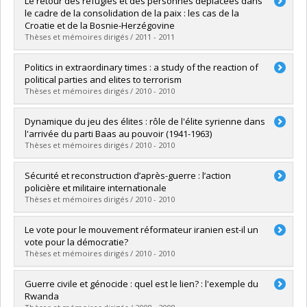
Le retour des réfugiés et des personnes déplacées dans
Cycle :
Doctorat
le cadre de la consolidation de la paix : les cas de la
Diplôme obtenu :
Ph. D.
Croatie et de la Bosnie-Herzégovine
Lien vers le document dans Papyrus
Thèses et mémoires dirigés / 2011 - 2011
Diplômé(e) :
Rey-Lescure, Geneviève
Politics in extraordinary times : a study of the reaction of
Cycle :
Maîtrise
political parties and elites to terrorism
Diplôme obtenu :
M.A.
Thèses et mémoires dirigés / 2010 - 2010
Lien vers le document dans Papyrus
Diplômé(e) :
Chowanietz, Christophe
Dynamique du jeu des élites : rôle de l'élite syrienne dans
Cycle :
Doctorat
l'arrivée du parti Baas au pouvoir (1941-1963)
Diplôme obtenu :
Ph. D.
Thèses et mémoires dirigés / 2010 - 2010
Lien vers le document dans Papyrus
Diplômé(e) :
Zaarour, Habib G.
Sécurité et reconstruction d’après-guerre : l’action
Cycle :
Maîtrise
policière et militaire internationale
Diplôme obtenu :
M. Sc.
Thèses et mémoires dirigés / 2010 - 2010
Lien vers le document dans Papyrus
Diplômé(e) :
Rivard Piché, Gaëlle
Le vote pour le mouvement réformateur iranien est-il un
Cycle :
Maîtrise
vote pour la démocratie?
Diplôme obtenu :
M. Sc.
Thèses et mémoires dirigés / 2010 - 2010
Lien vers le document dans Papyrus
Diplômé(e) :
Rouholamini, Shiva
Guerre civile et génocide : quel est le lien? : l'exemple du
Cycle :
Maîtrise
Rwanda