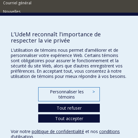
Courriel général
Nouvelles
Événements
Comment soutenir le CÉRIUM?
L’UdeM reconnaît l’importance de
respecter la vie privée
BESOIN D'AIDE?
L’utilisation de témoins nous permet d’améliorer et de
Plan du site
personnaliser votre expérience Web. Certains témoins
Signaler une erreur
sont obligatoires pour assurer le fonctionnement et la
sécurité du site Web, alors que d’autres enregistrent vos
Accessibilité
préférences. En acceptant tout, vous consentez à notre
utilisation de témoins pour mieux répondre à vos besoins.
FACULTÉ DES ARTS ET DES SCIENCES
Nos départements et écoles
Personnaliser les
>
témoins
Nos centres d'études
Tout refuser
Nos programmes et cours
Tout accepter
Confidentialité
Voir notre
politique de confidentialité
et nos
conditions
Conditions d’utilisation
d’utilisation
.