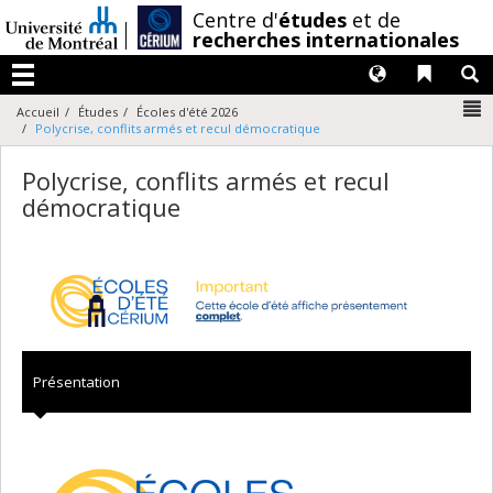
Passer
/
Centre d'
études
et de
au
recherches internationales
contenu
Langues
Liens 
R
Menu
N
Accueil
Études
Écoles d'été 2026
Polycrise, conflits armés et recul démocratique
Polycrise, conflits armés et recul
démocratique
Présentation