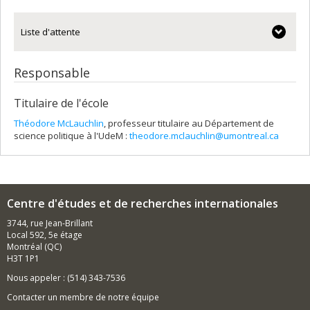
Liste d'attente
Responsable
Titulaire de l'école
Théodore McLauchlin
, professeur titulaire au Département de
science politique à l'UdeM :
theodore.mclauchlin@umontreal.ca
Centre d'études et de recherches internationales
3744, rue Jean-Brillant
Local 592, 5e étage
Montréal (QC)
H3T 1P1
Nous appeler : (514) 343-7536
Contacter un membre de notre équipe