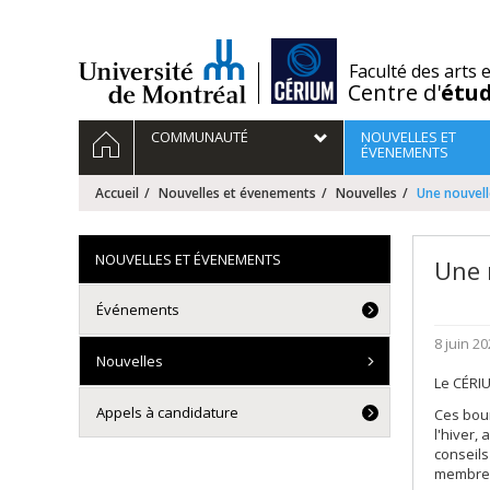
Passer
au
contenu
/
Faculté des arts 
Centre d'
étu
Navigation
ACCUEIL
COMMUNAUTÉ
NOUVELLES ET
principale
ÉVENEMENTS
Accueil
Nouvelles et évenements
Nouvelles
Une nouvell
NOUVELLES ET ÉVENEMENTS
Une 
Événements
8 juin 2
Nouvelles
Le CÉRIU
Appels à candidature
Ces bour
l'hiver,
conseils
membres