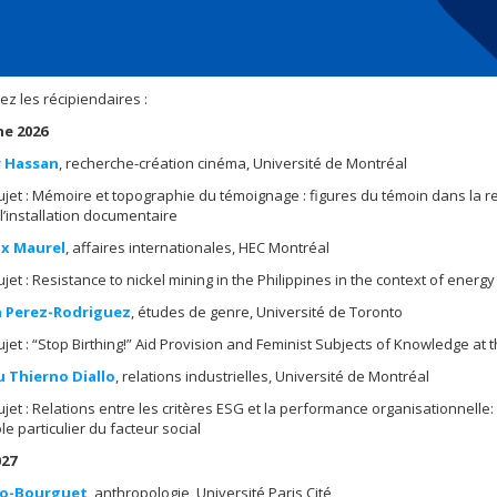
z les récipiendaires :
e 2026
r Hassan
, recherche-création cinéma, Université de Montréal
ujet : Mémoire et topographie du témoignage : figures du témoin dans la re
 l’installation documentaire
x Maurel
, affaires internationales, HEC Montréal
ujet : Resistance to nickel mining in the Philippines in the context of energy
a Perez-Rodriguez
, études de genre, Université de Toronto
ujet : “Stop Birthing!” Aid Provision and Feminist Subjects of Knowledge 
 Thierno Diallo
, relations industrielles, Université de Montréal
ujet : Relations entre les critères ESG et la performance organisationnelle:
ôle particulier du facteur social
027
do-Bourguet
, anthropologie, Université Paris Cité