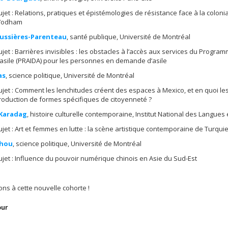
ujet : Relations, pratiques et épistémologies de résistance face à la colonia
’odham
Bussières-Parenteau
, santé publique, Université de Montréal
ujet : Barrières invisibles : les obstacles à l’accès aux services du Progr
’asile (PRAIDA) pour les personnes en demande d’asile
as
, science politique, Université de Montréal
ujet : Comment les lenchitudes créent des espaces à Mexico, et en quoi les 
roduction de formes spécifiques de citoyenneté ?
 Karadag
, histoire culturelle contemporaine, Institut National des Langues e
ujet : Art et femmes en lutte : la scène artistique contemporaine de Turqu
Zhou
, science politique, Université de Montréal
ujet : Influence du pouvoir numérique chinois en Asie du Sud-Est
tions à cette nouvelle cohorte !
our