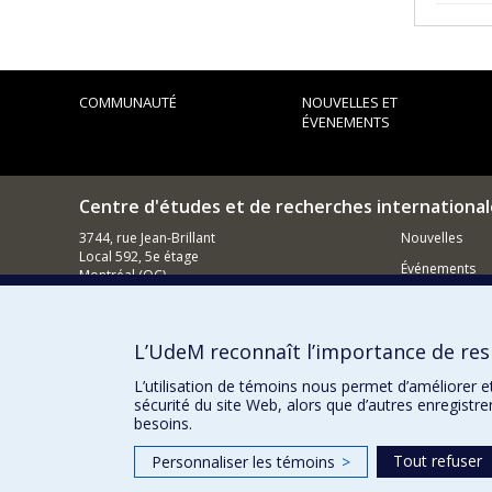
COMMUNAUTÉ
NOUVELLES ET
ÉVENEMENTS
Centre d'études et de recherches international
3744, rue Jean-Brillant
Nouvelles
Local 592, 5e étage
Événements
Montréal (QC)
H3T 1P1
Comment s
Nous appeler : (514) 343-7536
L’UdeM reconnaît l’importance de resp
Contacter un membre de notre équipe
L’utilisation de témoins nous permet d’améliorer e
Courriel général
sécurité du site Web, alors que d’autres enregistr
besoins.
Tout refuser
Personnaliser les témoins
>