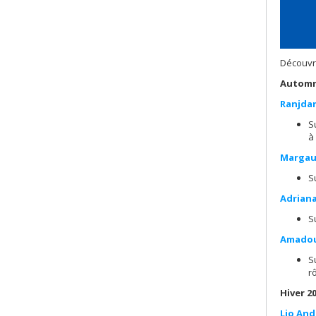
Découvre
Automn
Ranjda
S
à
Margau
S
Adrian
S
Amadou
S
r
Hiver 2
Lio An