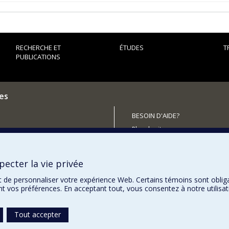
RECHERCHE ET
ÉTUDES
T
PUBLICATIONS
es
BESOIN D'AIDE?
Plan du site
outenir le CÉRIUM?
Signaler une erreur
Accessibilité
ecter la vie privée
t de personnaliser votre expérience Web. Certains témoins sont oblig
ent vos préférences. En acceptant tout, vous consentez à notre utili
Tout accepter