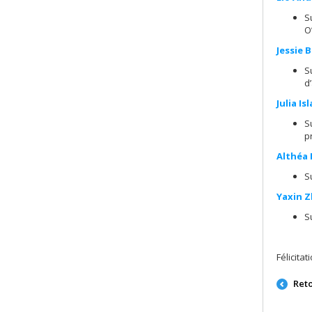
S
O
Jessie 
S
d
Julia Isl
S
p
Althéa
S
Yaxin 
S
Félicita
Ret