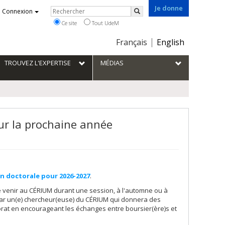
Je donne
Rechercher
Connexion
Rechercher
Ce site
Tout UdeM
Choix
Français
English
de
la
TROUVEZ L'EXPERTISE
MÉDIAS
langue
ur la prochaine année
n doctorale pour 2026-2027
.
de venir au CÉRIUM durant une session, à l'automne ou à
on par un(e) chercheur(euse) du CÉRIUM qui donnera des
ctorat en encourageant les échanges entre boursier(ère)s et