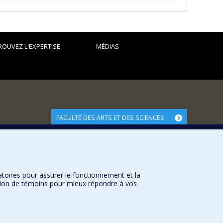
ROUVEZ L'EXPERTISE
MÉDIAS
FACULTÉ DES ARTS ET DES SCIENCES
Nos départements et écoles
Nos centres d'études
Nos programmes et cours
atoires pour assurer le fonctionnement et la
sation de témoins pour mieux répondre à vos