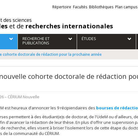
Liens
Répertoire
Facultés
Bibliothèques
Plan campus
externes
et des sciences
des
et de
recherches internationales
RECHERCHE ET
ÉTUDES
PUBLICATIONS
e cohorte doctorale de rédaction pour la prochaine année
nouvelle cohorte doctorale de rédaction po
026
– CÉRIUM
Nouvelle
M est heureux d’annoncer les 9 récipiendaires des
bourses de rédactio
ses permettent à des étudiant(e)s de doctorat, de l'UdeM ou d'ailleurs, 
 afin d'avancer la rédaction de leur thèse. En plus d'offrir une supervisi
 de recherche, elles visent à briser l'isolement lors de cette étape du do
 de la communauté du CÉRIUM.