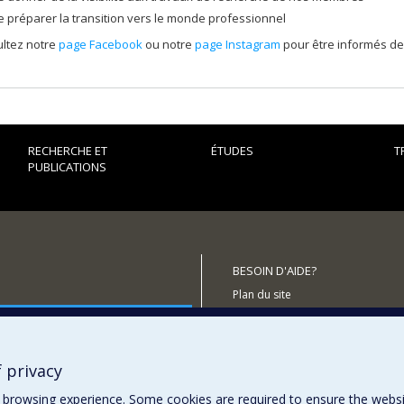
e préparer la transition vers le monde professionnel
ltez notre
page Facebook
ou notre
page Instagram
pour être informés de
RECHERCHE ET
ÉTUDES
T
PUBLICATIONS
BESOIN D'AIDE?
Plan du site
outenir le CÉRIUM?
Signaler une erreur
Accessibilité
 privacy
browsing experience. Some cookies are required to ensure the website’