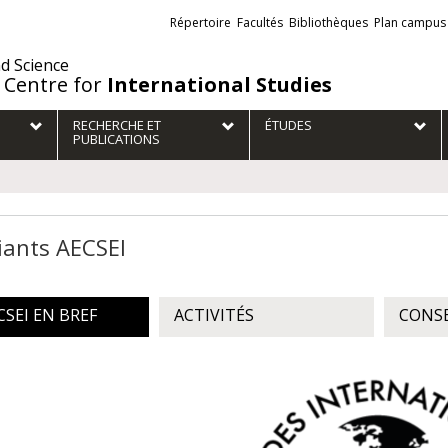
Liens
Répertoire
Facultés
Bibliothèques
Plan campus
externes
nd Science
 Centre for
International Studies
RECHERCHE ET
ÉTUDES
PUBLICATIONS
iants AECSEI
CSEI EN BREF
ACTIVITÉS
CONSE