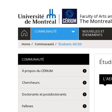
Passer
au
contenu
/
Faculty of Arts a
The Montreal
Navigation
HOME
COMMUNAUTÉ
NOUVELLES ET
principale
ÉVENEMENTS
Home
Communauté
Étudiants AECSEI
COMMUNAUTÉ
Étud
À propos du CÉRIUM
L'AE
Chercheurs
Doctorants et postdoctorants
Fellows