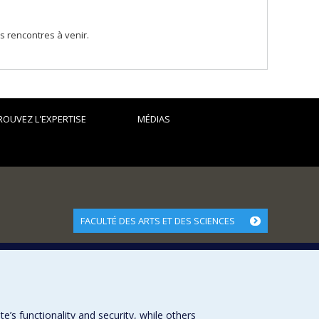
s rencontres à venir.
ROUVEZ L'EXPERTISE
MÉDIAS
FACULTÉ DES ARTS ET DES SCIENCES
Nos départements et écoles
Nos centres d'études
Nos programmes et cours
s functionality and security, while others