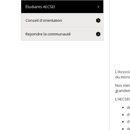
Étudiants AECSEI
Conseil d'orientation
Rejoindre la communauté
L'Associ
du micro
Nos memb
grandeme
L'AECSEI
d
d
d
d