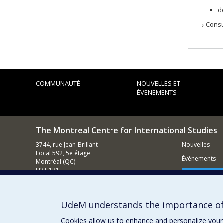
d
→ Consu
COMMUNAUTÉ
NOUVELLES ET
ÉVENEMENTS
The Montreal Centre for International Studies
3744, rue Jean-Brillant
Nouvelles
Local 592, 5e étage
Événements
Montréal (QC)
H3T 1P1
Comment s
Nous appeler : (514) 343-7536
Contacter un membre de notre équipe
UdeM understands the importance of
Courriel général
Cookies allow us to enhance and personalize your 