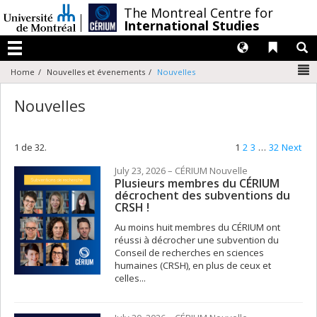
Passer
/
The Montreal Centre for
au
International Studies
contenu
Langues
Liens 
R
Menu
N
Home
Nouvelles et évenements
Nouvelles
Nouvelles
1 de 32.
1
2
3
…
32
Next
July 23, 2026
– CÉRIUM
Nouvelle
Plusieurs membres du CÉRIUM
décrochent des subventions du
CRSH !
Au moins huit membres du CÉRIUM ont
réussi à décrocher une subvention du
Conseil de recherches en sciences
humaines (CRSH), en plus de ceux et
celles...