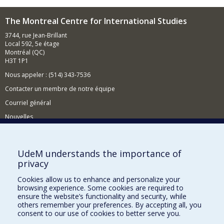
The Montreal Centre for International Studies
3744, rue Jean-Brillant
Local 592, 5e étage
Montréal (QC)
H3T 1P1
Nous appeler : (514) 343-7536
Contacter un membre de notre équipe
Courriel général
Nouvelles
Événements
Comment soutenir le CÉRIUM?
UdeM understands the importance of
privacy
BESOIN D'AIDE?
Cookies allow us to enhance and personalize your
Plan du site
browsing experience. Some cookies are required to
Signaler une erreur
ensure the website’s functionality and security, while
others remember your preferences. By accepting all, you
Accessibilité
consent to our use of cookies to better serve you.