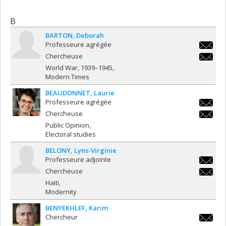
B
BARTON
Deborah
Professeure agrégée
deborah
Chercheuse
deborah
World War, 1939–1945
Modern Times
BEAUDONNET
Laurie
Professeure agrégée
laurie.
Chercheuse
laurie.
Public Opinion
Electoral studies
BELONY
Lyns-Virginie
Professeure adjointe
lyns-
Chercheuse
virginie
lyns-
Haiti
virginie
Modernity
BENYEKHLEF
Karim
Chercheur
karim.b