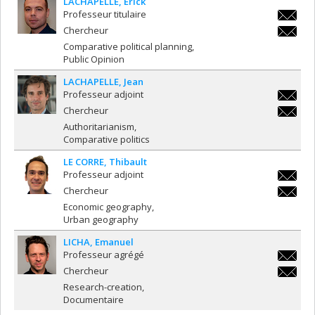
LACHAPELLE
Erick
Professeur titulaire
erick.la
Chercheur
erick.la
Comparative political planning
Public Opinion
LACHAPELLE
Jean
Professeur adjoint
jean.lac
Chercheur
jean.lac
Authoritarianism
Comparative politics
LE CORRE
Thibault
Professeur adjoint
thibault
Chercheur
thibault
Economic geography
Urban geography
LICHA
Emanuel
Professeur agrégé
emanuel
Chercheur
emanuel
Research-creation
Documentaire