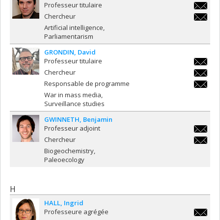
Professeur titulaire
jean-
Chercheur
francoi
jean-
Artificial intelligence
francoi
Parliamentarism
GRONDIN
David
Professeur titulaire
david.gr
Chercheur
david.gr
Responsable de programme
david.gr
War in mass media
Surveillance studies
GWINNETH
Benjamin
Professeur adjoint
benjami
Chercheur
benjami
Biogeochemistry
Paleoecology
H
HALL
Ingrid
Professeure agrégée