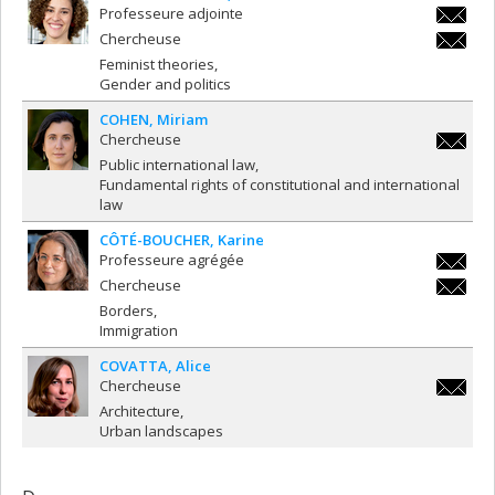
Professeure adjointe
danielle
Chercheuse
danielle
Feminist theories
Gender and politics
COHEN
Miriam
Chercheuse
miriam.
Public international law
Fundamental rights of constitutional and international
law
CÔTÉ-BOUCHER
Karine
Professeure agrégée
karine.c
Chercheuse
boucher
karine.c
Borders
boucher
Immigration
COVATTA
Alice
Chercheuse
alice.co
Architecture
Urban landscapes