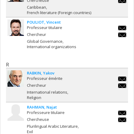
Chercheuse
emeline
Caribbean
French literature (Foreign countries)
POULIOT
Vincent
Professeur titulaire
vincent.
Chercheur
vincent.
Global Governance
International organizations
R
RABKIN
Yakov
Professeur émérite
yakov.r
Chercheur
yakov.r
International relations
Religion
RAHMAN
Najat
Professeure titulaire
najat.r
Chercheuse
najat.r
Plurilingual Arabic Literature
Exil