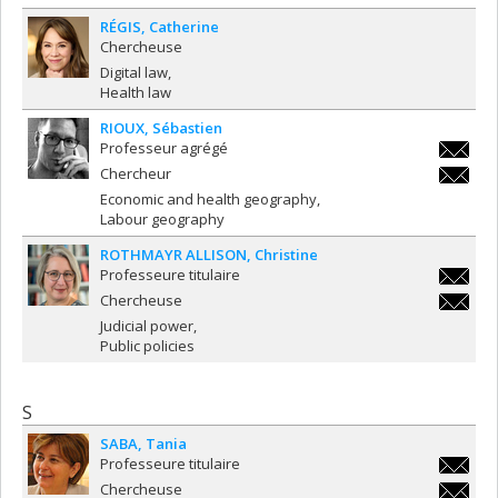
RÉGIS
Catherine
Chercheuse
Digital law
Health law
RIOUX
Sébastien
Professeur agrégé
s.rioux@
Chercheur
s.rioux@
Economic and health geography
Labour geography
ROTHMAYR ALLISON
Christine
Professeure titulaire
christin
Chercheuse
christin
Judicial power
Public policies
S
SABA
Tania
Professeure titulaire
tania.s
Chercheuse