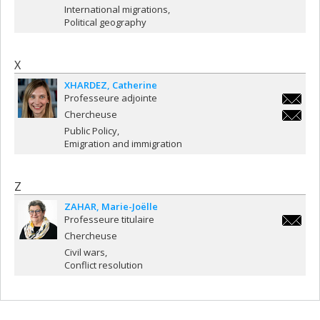
luna.vi
International migrations
Political geography
X
XHARDEZ
Catherine
Professeure adjointe
catheri
Chercheuse
catheri
Public Policy
Emigration and immigration
Z
ZAHAR
Marie-Joëlle
Professeure titulaire
marie-
Chercheuse
joelle.z
Civil wars
Conflict resolution