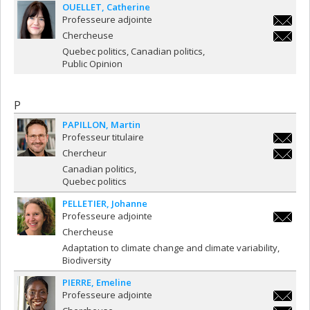
OUELLET
Catherine
Professeure adjointe
catherin
Chercheuse
catherin
Quebec politics, Canadian politics
Public Opinion
P
PAPILLON
Martin
Professeur titulaire
martin.p
Chercheur
martin.p
Canadian politics
Quebec politics
PELLETIER
Johanne
Professeure adjointe
johanne.
Chercheuse
Adaptation to climate change and climate variability
Biodiversity
PIERRE
Emeline
Professeure adjointe
emeline