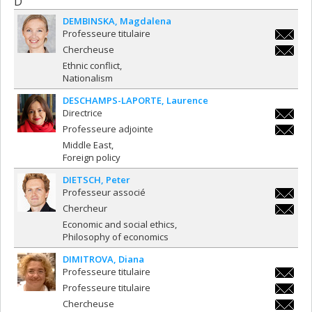
D
DEMBINSKA
Magdalena
Professeure titulaire
magdale
Chercheuse
magdale
Ethnic conflict
Nationalism
DESCHAMPS-LAPORTE
Laurence
Directrice
laurenc
Professeure adjointe
laporte
laurenc
Middle East
laporte
Foreign policy
DIETSCH
Peter
Professeur associé
peter.di
Chercheur
peter.di
Economic and social ethics
Philosophy of economics
DIMITROVA
Diana
Professeure titulaire
diana.di
Professeure titulaire
diana.di
Chercheuse