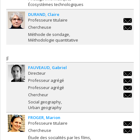
Écosystèmes technologiques
DURAND
Claire
Professeure titulaire
claire.d
Chercheuse
claire.d
Méthode de sondage
Méthodologie quantitative
F
FAUVEAUD
Gabriel
Directeur
gabriel
Professeur agrégé
gabriel
Professeur agrégé
gabriel
Chercheur
gabriel
Social geography
Urban geography
FROGER
Marion
Professeure titulaire
marion.
Chercheuse
marion.
Étude des socialités par les films