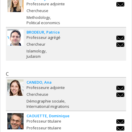
Professeure adjointe
evelyne
Chercheuse
Methodology
Political economics
BRODEUR
Patrice
Professeur agrégé
patrice.
Chercheur
patrice.
Islamology
Judaism
C
CANEDO
Ana
Professeure adjointe
ana.can
Chercheuse
ana.can
Démographie sociale
International migrations
CAOUETTE
Dominique
Professeur titulaire
dominiq
Professeur titulaire