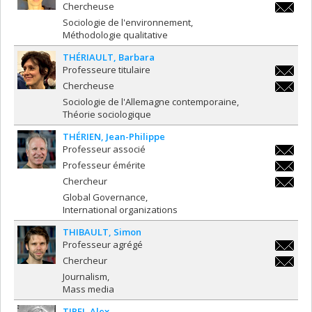
sara.te
Chercheuse
sara.te
Sociologie de l'environnement
Méthodologie qualitative
THÉRIAULT
Barbara
Professeure titulaire
barbara.
Chercheuse
barbara.
Sociologie de l'Allemagne contemporaine
Théorie sociologique
THÉRIEN
Jean-Philippe
Professeur associé
jean-
Professeur émérite
philippe
jean-
Chercheur
philippe
jean-
Global Governance
philippe
International organizations
THIBAULT
Simon
Professeur agrégé
s.thibau
Chercheur
s.thibau
Journalism
Mass media
TIPEI
Alex