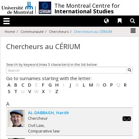
Passer
/
The Montreal Centre for
au
International Studies
contenu
Langues
Liens 
R
Menu
N
Home
Communauté
Chercheurs
Chercheurs au CÉRIUM
Chercheurs au CÉRIUM
Search by keyword (max 3 characters) in the list below:
Go to surnames starting with the letter:
A
B
C
D
E
F
G
H
I
J
K
L
M
N
O
P
Q
R
S
T
U
V
W
X
Y
Z
A
AL-DABBAGH
Harith
Chercheur
harith.al
Civil Law
dabbagh
Comparative law