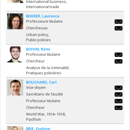
International business
International trade
BHERER
Laurence
Professeure titulaire
laurenc
Chercheuse
laurenc
Urban policy
Public policies
BOIVIN
Rémi
Professeur titulaire
remi.boi
Chercheur
remi.boi
Analyse de la criminalité
Pratiques policières
BOUCHARD
Carl
Vice-doyen
carl.bo
Secrétaire de faculté
carl.bo
Professeur titulaire
carl.bo
Chercheur
carl.bo
World War, 1914–1918
Pacifism
BRIE
Evelyne