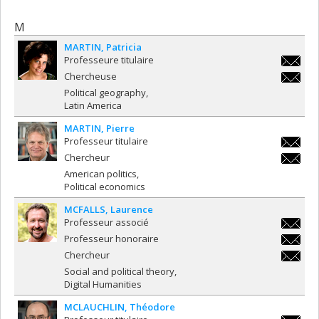
M
MARTIN
Patricia
Professeure titulaire
patricia
Chercheuse
patricia
Political geography
Latin America
MARTIN
Pierre
Professeur titulaire
pierre.m
Chercheur
pierre.m
American politics
Political economics
MCFALLS
Laurence
Professeur associé
laurence
Professeur honoraire
laurence
Chercheur
laurence
Social and political theory
Digital Humanities
MCLAUCHLIN
Théodore