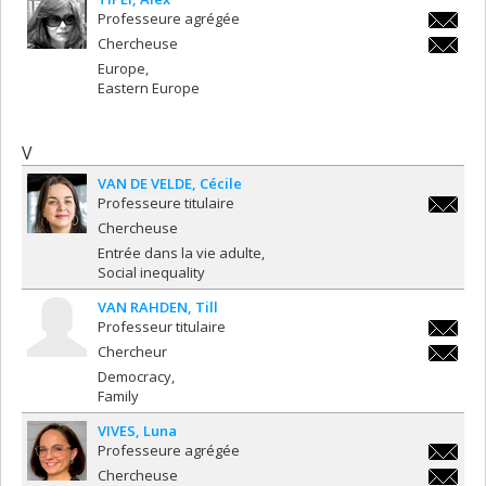
Professeure agrégée
alex.tip
Chercheuse
alex.tip
Europe
Eastern Europe
V
VAN DE VELDE
Cécile
Professeure titulaire
cecile.
Chercheuse
Entrée dans la vie adulte
Social inequality
VAN RAHDEN
Till
Professeur titulaire
till.van
Chercheur
till.van
Democracy
Family
VIVES
Luna
Professeure agrégée
luna.vi
Chercheuse