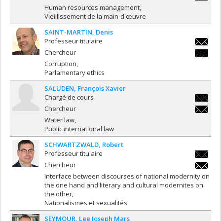
tania.s
Human resources management
Vieillissement de la main-d'œuvre
SAINT-MARTIN
Denis
Professeur titulaire
denis.sai
Chercheur
martin@
denis.sai
Corruption
martin@
Parlamentary ethics
SALUDEN
François Xavier
Chargé de cours
francois
Chercheur
francois
Water law
Public international law
SCHWARTZWALD
Robert
Professeur titulaire
robert.
Chercheur
robert.
Interface between discourses of national modernity on
the one hand and literary and cultural modernites on
the other
Nationalismes et sexualités
SEYMOUR
Lee Joseph Mars