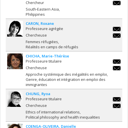
dominiq
Chercheur
dominiq
South-Eastern Asia
Philippines
CARON
Roxane
Professeure agrégée
roxane.
Chercheuse
roxane.
Femmes réfugiées
Réalités en camps de réfugiés
CHICHA
Marie-Thérèse
Professeure titulaire
marie-
Chercheuse
therese
marie-
Approche systémique des inégalités en emploi
therese
Genre, éducation et intégration en emploi des
immigrantes
CHUNG
Ryoa
Professeure titulaire
ryoa.ch
Chercheuse
ryoa.ch
Ethics of international relations
Political philosophy and health inequalities
COENGA-OLIVEIRA
Danielle