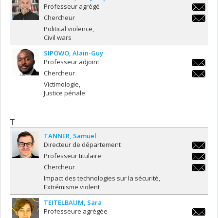
Professeur agrégé
ljm.sey
Chercheur
ljm.sey
Political violence
Civil wars
SIPOWO
Alain-Guy
Professeur adjoint
alain-
Chercheur
guy.tac
alain-
Victimologie
guy.tac
Justice pénale
T
TANNER
Samuel
Directeur de département
samuel.
Professeur titulaire
samuel.
Chercheur
samuel.
Impact des technologies sur la sécurité
Extrémisme violent
TEITELBAUM
Sara
Professeure agrégée