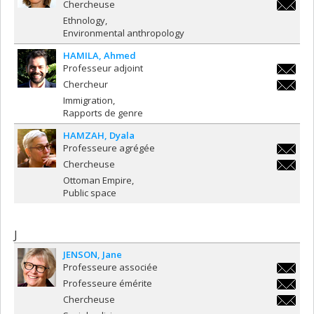
ingrid.h
Chercheuse
ingrid.h
Ethnology
Environmental anthropology
HAMILA
Ahmed
Professeur adjoint
ahmed.h
Chercheur
ahmed.h
Immigration
Rapports de genre
HAMZAH
Dyala
Professeure agrégée
dyala.h
Chercheuse
dyala.h
Ottoman Empire
Public space
J
JENSON
Jane
Professeure associée
jane.je
Professeure émérite
jane.je
Chercheuse
jane.je