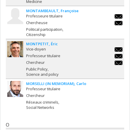
Medicine
MONTAMBEAULT
Françoise
Professeure titulaire
francoi
Chercheuse
francoi
Political participation
Citizenship
MONTPETIT
Éric
Vice-doyen
e.montp
Professeur titulaire
e.montp
Chercheur
e.montp
Public Policy
Science and policy
MORSELLI (IN MEMORIAM)
Carlo
Professeur titulaire
Chercheur
Réseaux criminels
Social Networks
O