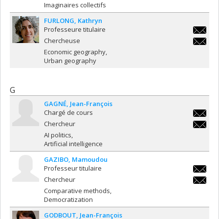
Imaginaires collectifs
FURLONG
Kathryn
Professeure titulaire
kathryn.
Chercheuse
kathryn.
Economic geography
Urban geography
G
GAGNÉ
Jean-François
Chargé de cours
jean-
Chercheur
francoi
jean-
AI politics
francoi
Artificial intelligence
GAZIBO
Mamoudou
Professeur titulaire
mamoudo
Chercheur
mamoudo
Comparative methods
Democratization
GODBOUT
Jean-François