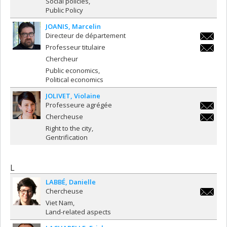
Social policies
Public Policy
JOANIS
Marcelin
Directeur de département
marcelin
Professeur titulaire
marcelin
Chercheur
Public economics
Political economics
JOLIVET
Violaine
Professeure agrégée
violaine
Chercheuse
violaine
Right to the city
Gentrification
L
LABBÉ
Danielle
Chercheuse
danielle
Viet Nam
Land-related aspects