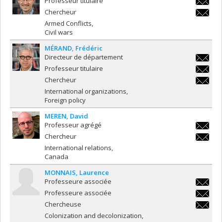
Professeur titulaire
theodor
Chercheur
theodor
Armed Conflicts
Civil wars
MÉRAND
Frédéric
Directeur de département
frederi
Professeur titulaire
frederi
Chercheur
frederi
International organizations
Foreign policy
MEREN
David
Professeur agrégé
david.m
Chercheur
david.m
International relations
Canada
MONNAIS
Laurence
Professeure associée
laurenc
Professeure associée
roussel
laurenc
Chercheuse
roussel
laurenc
Colonization and decolonization
roussel