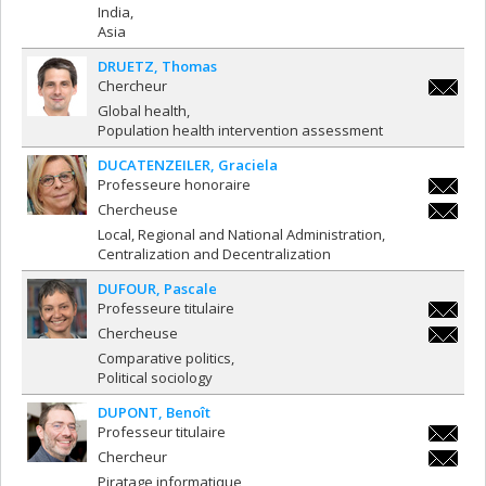
diana.di
India
Asia
DRUETZ
Thomas
Chercheur
thomas.
Global health
Population health intervention assessment
DUCATENZEILER
Graciela
Professeure honoraire
graciela
Chercheuse
graciela
Local, Regional and National Administration
Centralization and Decentralization
DUFOUR
Pascale
Professeure titulaire
pascale
Chercheuse
pascale
Comparative politics
Political sociology
DUPONT
Benoît
Professeur titulaire
benoit.
Chercheur
benoit.
Piratage informatique