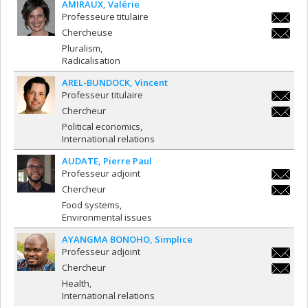
AMIRAUX
Valérie
Professeure titulaire
valerie.
Chercheuse
valerie.
Pluralism
Radicalisation
AREL-BUNDOCK
Vincent
Professeur titulaire
vincent.a
Chercheur
bundock
vincent.a
Political economics
bundock
International relations
AUDATE
Pierre Paul
Professeur adjoint
pierre.p
Chercheur
pierre.p
Food systems
Environmental issues
AYANGMA BONOHO
Simplice
Professeur adjoint
simplic
Chercheur
simplic
Health
International relations