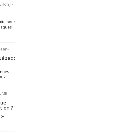
llon J.-
utte pour
masques
 Jean-
uébec :
sonnes
ux...
 MIL
ue :
tion ?
do-