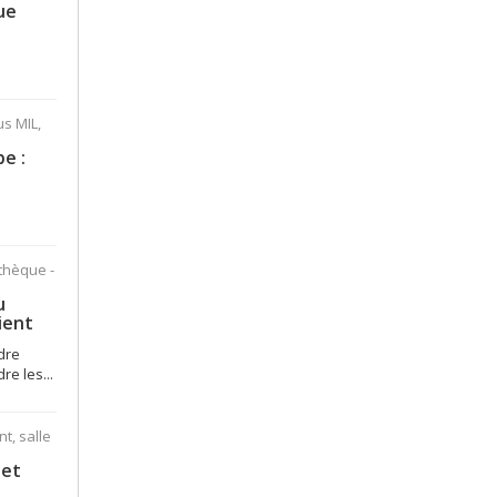
ue
s MIL,
l
e :
thèque -
u
ient
dre
re les...
nt, salle
 et