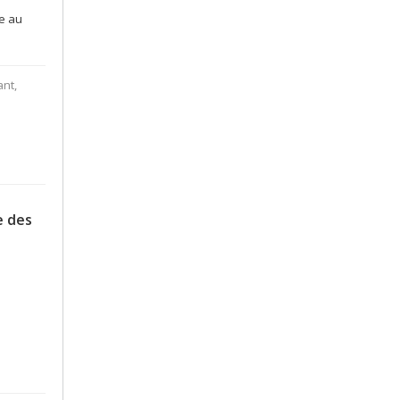
e au
ant,
e des