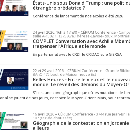
États-Unis sous Donald Trump : une politiq
étrangère prédatrice ?
Conférence de lancement de nos écoles d'été 2026
24 avril 2026, 16h à 17h30
– CÉRIUM
Conférence
- Campu
salle A-1502.1, 1375 Ave.Thérèse-Lavoie-Roux, Montréa
COMPLET Conversation avec Achille Mbemb
(re)penser l’Afrique et le monde
En partenariat avec le CRDI, le CRIDAQ et le GIERSA
22 et 29 avril 2026
– CÉRIUM
Conférence
- Grande Biblio
BAnQ 475 boul. de Maisonneuve Est
Belles Heures - Entre le vieux et le nouvea
monde: Le réveil des démons du Moyen-Or
S’il est une zone géographique où les mutations de l’or
ional se jouent de nos jours, c’est bien le Moyen-Orient. Mais, pour reprend
16 avril 2026
– CÉRIUM
Conférence
- 3744 rue Jean-Brilla
107 (rez-de-chaussée)
Géographie de la contestation en Jordanie
ailleurs