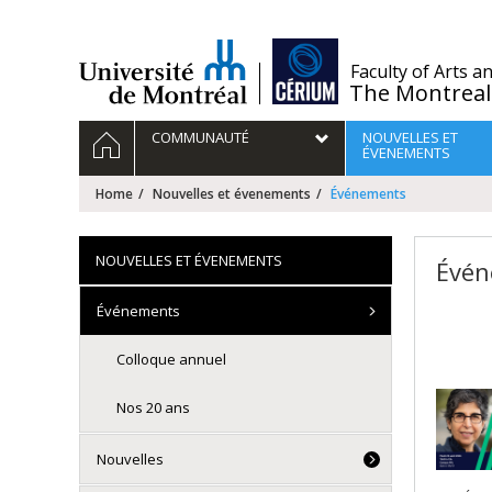
Passer
au
contenu
/
Faculty of Arts a
The Montreal
Navigation
HOME
COMMUNAUTÉ
NOUVELLES ET
principale
ÉVENEMENTS
Home
Nouvelles et évenements
Événements
NOUVELLES ET ÉVENEMENTS
Évén
Événements
Colloque annuel
Nos 20 ans
Nouvelles