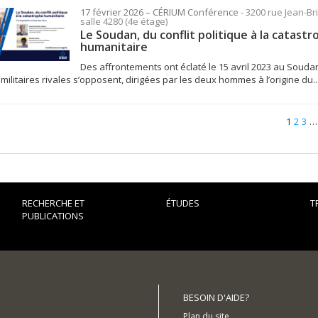
17 février 2026
– CÉRIUM
Conférence
- 3200 rue Jean-Bri
salle 4280 (4e étage)
Le Soudan, du conflit politique à la catast
humanitaire
Des affrontements ont éclaté le 15 avril 2023 au Souda
 militaires rivales s’opposent, dirigées par les deux hommes à l’origine du..
1
2
3
…
RECHERCHE ET
ÉTUDES
T
PUBLICATIONS
BESOIN D'AIDE?
Plan du site