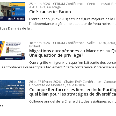
25 mars 2026
– CÉRIUM
Conférence
- Centre d'essai, Pavi
A.-DeSève, 6e étage
Ciné-causerie: Fanon
Frantz Fanon (1925-1961) est une figure majeure de la l
l'indépendance algérienne et auteur de Peau noire, 
t Les Damnés de la...
18 mars 2026
– CÉRIUM
Conférence
- Salle B-4270, 3200
Brillant
Migrations européennes au Maroc et au Q
Une question de privilège?
Que signifie « migrer » lorsque l’on fait partie des per
 les frontières s’ouvrent plus facilement ? Cette conférence s’intéressera a
26 et 27 février 2026
– Chaire EAIP
Conférence
- Campus
Université de Montréal, salle B-1007
Colloque Renforcer les liens en Indo-Pacifiq
quel bilan pour les stratégies de diversifica
Colloque annuel de la Chaire d'études asiatiques et in
ues