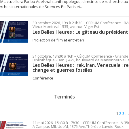
M accueillera Fariba Adelkhah, anthropologue, directrice de recherche au
rches internationales de Sciences Po-Paris et...
30 octobre 2026, 19h à 21h30
– CÉRIUM
Conférence
- B
Vieux-Montréal - 535, avenue Viger Est
Les Belles Heures : Le gâteau du président
Projection de film et entretien
31 octobre, 13h30 à 16h
– CÉRIUM
Conférence
- Grande
Bibliothèque - BAnQ 475, boulevard de Maisonneuve Es
Les Belles Heures : Irak, Iran, Venezuela : r
change et guerres fossiles
Conférence
Terminés
1
2
3
…
11 mai 2026, 16h30 à 17h30
– CÉRIUM
Conférence
- A-35
A Campus MIL UdeM, 1375 Ave.Thérèse-Lavoie-Roux