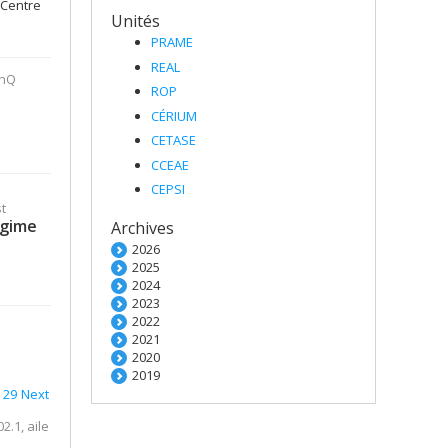
 Centre
Unités
PRAME
REAL
AnQ
ROP
CÉRIUM
CETASE
CCEAE
CEPSI
t
egime
Archives
2026
2025
2024
2023
2022
2021
2020
2019
29
Next
02.1, aile