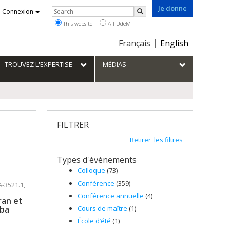
Je donne
Rechercher
Connexion
Search
This website
All UdeM
Choix
Français
English
de
la
TROUVEZ L'EXPERTISE
MÉDIAS
langue
FILTRER
Retirer les filtres
Types d'événements
Colloque
(73)
Conférence
(359)
A-3521.1,
Conférence annuelle
(4)
ran et
Cours de maître
(1)
iba
École d’été
(1)