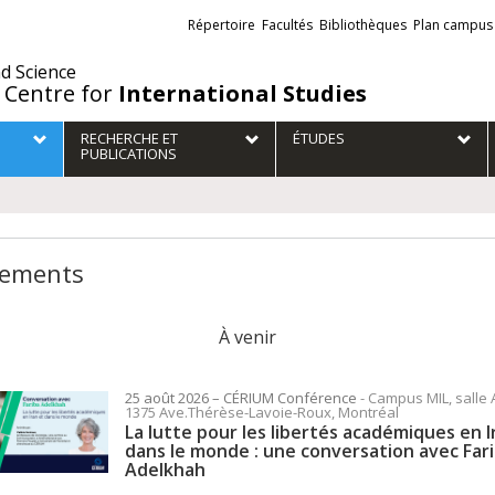
Liens
Répertoire
Facultés
Bibliothèques
Plan campus
externes
nd Science
 Centre for
International Studies
RECHERCHE ET
ÉTUDES
PUBLICATIONS
ements
À venir
25 août 2026
– CÉRIUM
Conférence
- Campus MIL, salle 
1375 Ave.Thérèse-Lavoie-Roux, Montréal
La lutte pour les libertés académiques en I
dans le monde : une conversation avec Far
Adelkhah