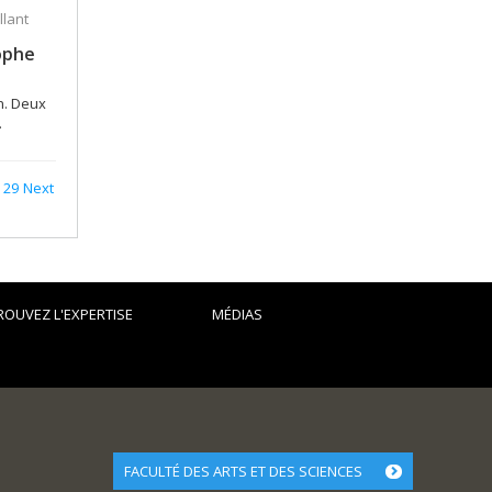
llant
rophe
n. Deux
.
29
Next
ROUVEZ L'EXPERTISE
MÉDIAS
FACULTÉ DES ARTS ET DES SCIENCES