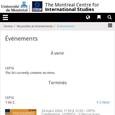
Passer
/
The Montreal Centre for
au
International Studies
contenu
Langues
Liens 
R
Menu
N
Home
Nouvelles et évenements
Événements
Événements
À venir
CEPSI
This list currently contains no items.
Terminés
CEPSI
1 de 2.
1
2
Next
26 mars 2024, 11:30 à 12:30
– CEPSI
Conférence
- HYBRIDE - 3744 rue Jean-