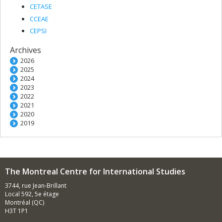
CETASE
CCEAE
CEPSI
Archives
2026
2025
2024
2023
2022
2021
2020
2019
The Montreal Centre for International Studies
3744, rue Jean-Brillant
Local 592, 5e étage
Montréal (QC)
H3T 1P1