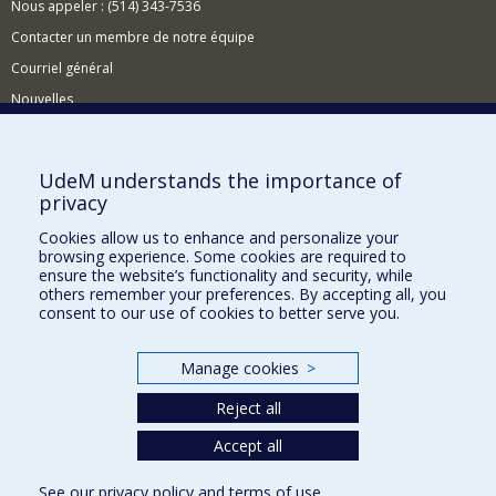
Nous appeler : (514) 343-7536
Contacter un membre de notre équipe
Courriel général
Nouvelles
Événements
Comment soutenir le CÉRIUM?
UdeM understands the importance of
privacy
BESOIN D'AIDE?
Cookies allow us to enhance and personalize your
Plan du site
browsing experience. Some cookies are required to
Signaler une erreur
ensure the website’s functionality and security, while
others remember your preferences. By accepting all, you
Accessibilité
consent to our use of cookies to better serve you.
FACULTÉ DES ARTS ET DES SCIENCES
Manage cookies
>
Nos départements et écoles
Reject all
Nos centres d'études
Accept all
Nos programmes et cours
See our
privacy policy
and
terms of use
.