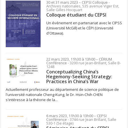
30 et 31 mars 2023
– CEPSI
Colloque
-
Archives nationales, 535 avenue Viger Est,
Salle Gilles Hocquart
Colloque étudiant du CEPSI
Un événement en partenariat avec le CIPSS
(Université McGill) et le CÉPI (Université
d'Ottawa).
22 mars 2023, 11h30 à 13h00
– CÉRIUM
Conférence
- 3200 rue Jean-Brillant, Salle B-
1248
Conceptualizing China’s
Hegemony-Seeking Strategy:
Practices in China’s War
Actuellement professeur au département de science politique de
l'université nationale Cheng-Kung, le Dr. Hsin-Chih CHEN
s'intéresse à la théorie de la...
6 mars 2023, 11h30 à 13h00
– CEPSI
Conférence
- 3744 rue Jean Brillant, Salle
530-1 (5e étage)