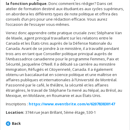
la fonction publique.
Donc comment les rédiger? Dans cet
atelier de formation destiné aux étudiant.es aux cycles supérieurs,
on abordera les différents types de note politique et offrira des
conseils d’un pro pour une rédaction efficace. Vous aurez
l’occasion de l’essayer vous-mêmes.
Venez donc apprendre cette pratique cruciale zvec Stéphane Van
de Maele, agent principal travaillant sur les relations entre le
Canada et les États-Unis auprès de la Défense Nationale du
Canada. Avant de se joindre à ce ministère, il a travaillé pendant
trois ans en tant que Conseiller politique principal auprès de
l’Ambassadrice canadienne pour le programme Femmes, Paix et
Sécurité, Jacqueline O’Neill. Il a débuté sa carrière au ministère
Immigration, Réfugiés et Citoyenneté, Canada. Il a également
obtenu un baccalauréat en science politique et une maîtrise en
affaires publiques et internationales à l’Université de Montréal.
Passionné par le café, le théâtre, la sécurité et les affaires
étrangères, le travail de Stéphane l’a mené au Népal, au Brésil, au
Mexique, en Moldavie, en Roumanie et aux États-Unis.
Inscriptions :
https://www.eventbrite.com/e/620783830147
Location:
3744 rue Jean Brillant, 5ème étage, 530-1
Back