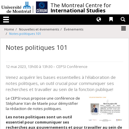
Passer
/
The Montreal Centre for
au
International Studies
contenu
Langues
Liens 
R
Menu
N
Home
Nouvelles et évenements
Événements
Notes politiques 101
Notes politiques 101
12 mai 2023, 13h00 à 13h30
– CEPSI
Conférence
Venez acquérir les bases essentielles à l'élaboration de
notes politiques, un outil crucial pour communiquer ses
recherches et travailler au sein de la fonction publique!
Le CEPSI vous propose une conférence de
Stéphane Van de Maele pour démystifier
la rédaction de notes politiques.
Les notes politiques sont un outil
essentiel pour communiquer ses
recherches aux gouvernements et pour travailler au sein de