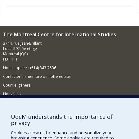
The Montreal Centre for International Studies
3744, rue Jean-Brillant
Local 592, 5e étage
Montréal (QC)
H3T 1P1
Nous appeler : (514) 343-7536
Contacter un membre de notre équipe
Courriel général
Nouvelles
Événements
Comment soutenir le CÉRIUM?
UdeM understands the importance of
privacy
BESOIN D'AIDE?
Cookies allow us to enhance and personalize your
Plan du site
browsing experience. Some cookies are required to