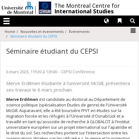
Passer
/
The Montreal Centre for
au
International Studies
contenu
Langues
Liens 
R
Menu
N
Home
Nouvelles et évenements
Événements
Séminaire étudiant du CEPSI
Séminaire étudiant du CEPSI
6 mars 2023, 11h30 à 13h00
– CEPSI
Conférence
Merve Erdilmen étudiante à l'université McGill, présentera
ses travaux le 6 mars prochain.
Merve Erdilmen
est candidate au doctorat au Département de
science politique (spécialisation Études de genre) de l'Université
McGill. Auparavant, elle a été boursière FFVT en études sur la
migration forcée et les réfugiés à l'Université d'Osnabrück et a
travaillé en tant qu'associée de recherche à GLOBALCIT à l'Institut
universitaire européen sur un projet international sur l'apatridie et
le droit du sol. Ses recherches portent sur l'intersection entre les
organisations dirigées par les réfugié.e.s, le genre et la protection