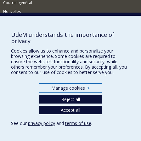
Courriel général
Nouvelles
Événements
Comment soutenir le CÉRIUM?
UdeM understands the importance of
privacy
BESOIN D'AIDE?
Cookies allow us to enhance and personalize your
Plan du site
browsing experience. Some cookies are required to
Signaler une erreur
ensure the website’s functionality and security, while
others remember your preferences. By accepting all, you
Accessibilité
consent to our use of cookies to better serve you.
FACULTÉ DES ARTS ET DES SCIENCES
Manage cookies
>
Nos départements et écoles
Reject all
Nos centres d'études
Nos programmes et cours
Accept all
See our
privacy policy
and
terms of use
.
Privacy
Terms of use