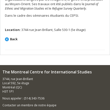
au Moyen-Orient. Ses travaux ont été publiés dans le J
ournal of
Ethnic and Migration Studies
et le
Refugee Survey Quarterly
.
Dans le cadre des séminaires étudiants du CEPSI.
Location:
3744 rue Jean Brillant, Salle 530-1 (5e étage)
Back
The Montreal Centre for International Studies
3744, rue Jean-Brillant
Local 592, 5e étage
Montréal (QC)
H3T 1P1
Nous appeler : (514) 343-7536
Contacter un membre de notre équipe