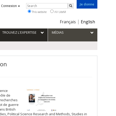
Je donne
Rechercher
Connexion
Search
This website
All UdeM
Choix
Français
English
de
la
TROUVEZ L'EXPERTISE
MÉDIAS
langue
son
ience
pôle de
s recherches
ept de guerre
ans British
tudies, Political Science Research and Methods, Studies in