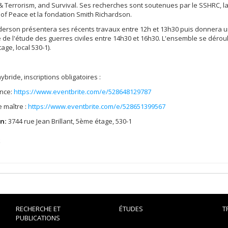
 & Terrorism, and Survival. Ses recherches sont soutenues par le SSHRC, 
e of Peace et la fondation Smith Richardson.
erson présentera ses récents travaux entre 12h et 13h30 puis donnera u
 de l'étude des guerres civiles entre 14h30 et 16h30. L'ensemble se dérou
age, local 530-1).
ybride, inscriptions obligatoires :
nce:
https://www.eventbrite.com/e/528648129787
 maître :
https://www.eventbrite.com/e/528651399567
n:
3744 rue Jean Brillant, 5ème étage, 530-1
k
RECHERCHE ET
ÉTUDES
T
PUBLICATIONS