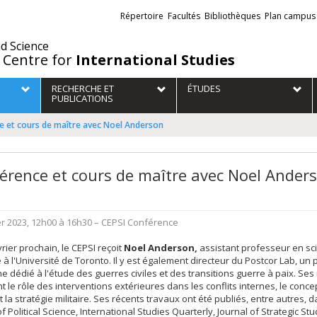
Liens
Répertoire
Facultés
Bibliothèques
Plan campus
externes
nd Science
 Centre for
International Studies
RECHERCHE ET
ÉTUDES
PUBLICATIONS
e et cours de maître avec Noel Anderson
érence et cours de maître avec Noel Ander
er 2023, 12h00 à 16h30
– CEPSI
Conférence
vrier prochain, le CEPSI reçoit
Noel Anderson,
assistant professeur en sc
e à l'Université de Toronto. Il y est également directeur du Postcor Lab, un 
e dédié à l'étude des guerres civiles et des transitions guerre à paix. Se
t le rôle des interventions extérieures dans les conflits internes, le conc
et la stratégie militaire. Ses récents travaux ont été publiés, entre autres, d
of Political Science, International Studies Quarterly, Journal of Strategic S