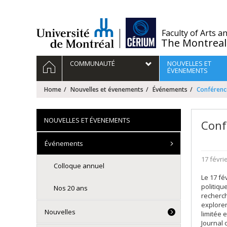
Passer
au
contenu
/
Faculty of Arts a
The Montreal
Navigation
HOME
COMMUNAUTÉ
NOUVELLES ET
principale
ÉVENEMENTS
Home
Nouvelles et évenements
Événements
Conférenc
NOUVELLES ET ÉVENEMENTS
Conf
Événements
17 févri
Colloque annuel
Le 17 fé
politiqu
Nos 20 ans
recherch
exploren
Nouvelles
limitée 
Journal 