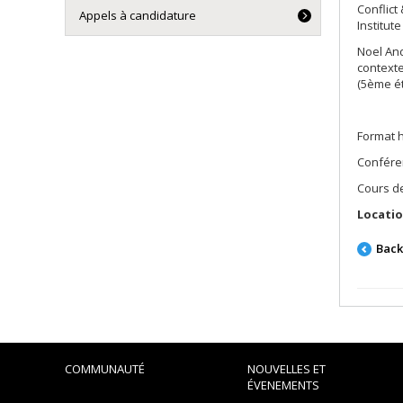
Conflict
Appels à candidature
Institut
Noel And
contexte
(5ème ét
Format h
Confére
Cours de
Locatio
Bac
COMMUNAUTÉ
NOUVELLES ET
ÉVENEMENTS