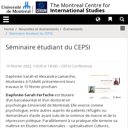
Passer
/
The Montreal Centre for
au
International Studies
contenu
Langues
Liens 
R
Menu
N
Home
Nouvelles et évenements
Événements
Séminaire étudiant du CEPSI
Séminaire étudiant du CEPSI
13 février 2023, 11h30 à 13h00
– CEPSI
Conférence
Daphnée-Sarah et Alexandra Lamarche,
étudiantes à l'UdeM, présenteront leurs
travaux le 13 février prochain.
Daphnée-Sarah Ferfache
est titulaire
d’un baccalauréat et d’un doctorat en
psychologie (Université de Montréal). Elle exerce comme
psychologue, entre autres auprès de patients réfugiés ou
demandeurs d’asile ayant subi de la violence de masse et de la
répression politique. Parallèlement à sa pratique elle termine sa
maîtrise en Études Internationales – spécialisation Cultures,