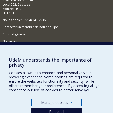
3744, rue Jean-Brillant
Local 592, 5e étage
Montréal (QC)
H3T 1P1
Nous appeler : (514) 343-7536
Contacter un membre de notre équipe
Courriel général
Nouvelles
Événements
Comment soutenir le CÉRIUM?
UdeM understands the importance of
privacy
BESOIN D'AIDE?
Cookies allow us to enhance and personalize your
Plan du site
browsing experience. Some cookies are required to
Signaler une erreur
ensure the website’s functionality and security, while
others remember your preferences. By accepting all, you
Accessibilité
consent to our use of cookies to better serve you.
FACULTÉ DES ARTS ET DES SCIENCES
Manage cookies
>
Nos départements et écoles
Reject all
Nos centres d'études